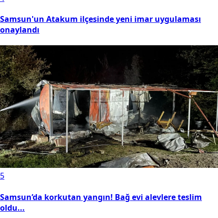
Samsun'un Atakum ilçesinde yeni imar uygulaması
onaylandı
5
Samsun’da korkutan yangın! Bağ evi alevlere teslim
oldu...