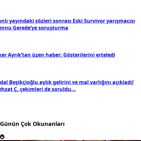
nlı yayındaki sözleri sonrası Eski Survivor yarışmacısı
ennu Gerede’ye soruşturma
ker Ayrık’tan üzen haber: Gösterilerini erteledi
dal Beşikçioğlu aylık gelirini ve mal varlığını açıkladı!
hzat Ç. çekimleri de soruldu...
Günün Çok Okunanları