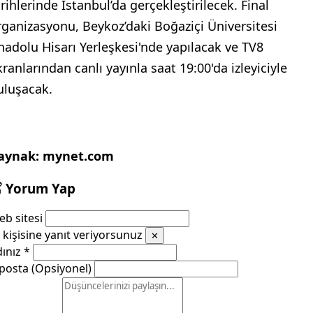
arihlerinde İstanbul’da gerçekleştirilecek. Final
rganizasyonu, Beykoz’daki Boğaziçi Üniversitesi
nadolu Hisarı Yerleşkesi'nde yapılacak ve TV8
kranlarından canlı yayınla saat 19:00'da izleyiciyle
uluşacak.
aynak: mynet.com
Yorum Yap
b sitesi
kişisine yanıt veriyorsunuz
✕
dınız
*
posta (Opsiyonel)