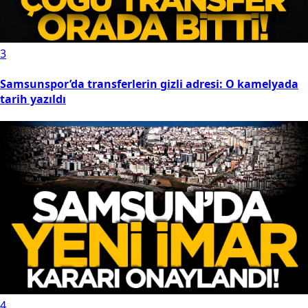
3
Samsunspor’da transferlerin gizli adresi: O kamelyada
tarih yazıldı
4