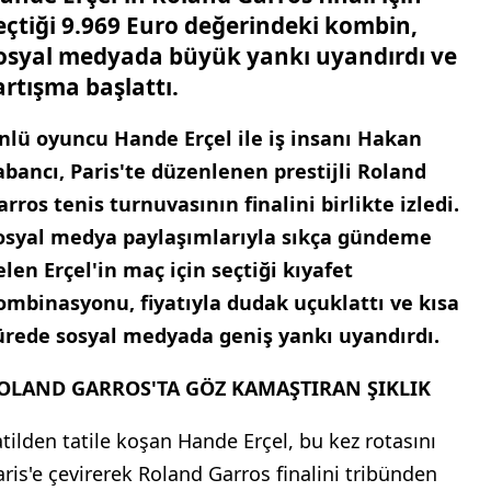
eçtiği 9.969 Euro değerindeki kombin,
osyal medyada büyük yankı uyandırdı ve
artışma başlattı.
nlü oyuncu Hande Erçel ile iş insanı Hakan
abancı, Paris'te düzenlenen prestijli Roland
arros tenis turnuvasının finalini birlikte izledi.
osyal medya paylaşımlarıyla sıkça gündeme
elen Erçel'in maç için seçtiği kıyafet
ombinasyonu, fiyatıyla dudak uçuklattı ve kısa
ürede sosyal medyada geniş yankı uyandırdı.
OLAND GARROS'TA GÖZ KAMAŞTIRAN ŞIKLIK
atilden tatile koşan Hande Erçel, bu kez rotasını
aris'e çevirerek Roland Garros finalini tribünden