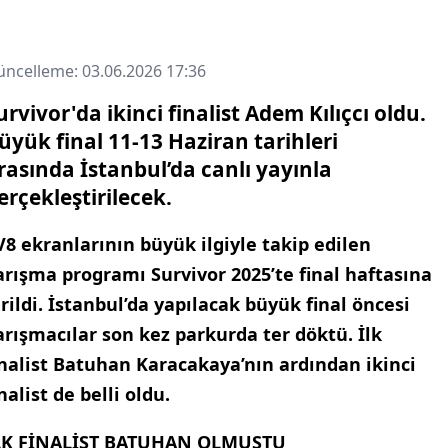
ncelleme: 03.06.2026 17:36
urvivor'da ikinci finalist Adem Kılıçcı oldu.
üyük final 11-13 Haziran tarihleri
rasında İstanbul’da canlı yayınla
erçekleştirilecek.
V8 ekranlarının büyük ilgiyle takip edilen
arışma programı Survivor 2025’te final haftasına
irildi. İstanbul’da yapılacak büyük final öncesi
arışmacılar son kez parkurda ter döktü. İlk
inalist Batuhan Karacakaya’nın ardından ikinci
inalist de belli oldu.
LK FİNALİST BATUHAN OLMUŞTU