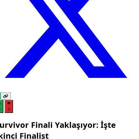
0
0
urvivor Finali Yaklaşıyor: İşte
kinci Finalist