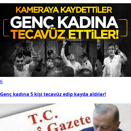
6
Genç kadına 5 kişi tecavüz edip kayda aldılar!