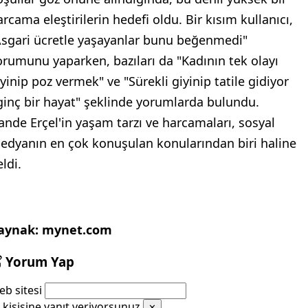
arcama eleştirilerin hedefi oldu. Bir kısım kullanıcı,
Asgari ücretle yaşayanlar bunu beğenmedi"
orumunu yaparken, bazıları da "Kadının tek olayı
iyinip poz vermek" ve "Sürekli giyinip tatile gidiyor
lginç bir hayat" şeklinde yorumlarda bulundu.
ande Erçel'in yaşam tarzı ve harcamaları, sosyal
edyanın en çok konuşulan konularından biri haline
ldi.
aynak: mynet.com
Yorum Yap
b sitesi
kişisine yanıt veriyorsunuz
✕