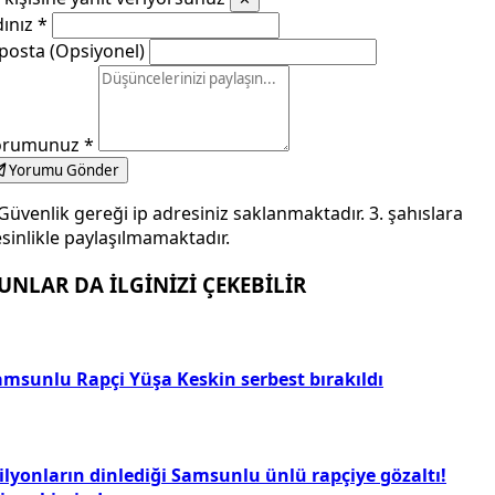
dınız
*
posta (Opsiyonel)
orumunuz
*
Yorumu Gönder
Güvenlik gereği ip adresiniz saklanmaktadır. 3. şahıslara
sinlikle paylaşılmamaktadır.
UNLAR DA İLGİNİZİ ÇEKEBİLİR
amsunlu Rapçi Yüşa Keskin serbest bırakıldı
ilyonların dinlediği Samsunlu ünlü rapçiye gözaltı!