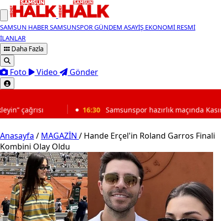
SAMSUN HABER
SAMSUNSPOR
GÜNDEM
ASAYİŞ
EKONOMİ
RESMİ
İLANLAR
Daha Fazla
Foto
Video
Gönder
SON DAKİKA
16:30
Samsunspor hazırlık maçında Kasımpaşa’yı mağlup etti
Anasayfa
/
MAGAZİN
/
Hande Erçel'in Roland Garros Finali
Kombini Olay Oldu