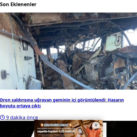
Son Eklenenler
Dron saldırısına uğrayan geminin içi görüntülendi: Hasarın
boyutu ortaya çıktı
9 dakika önce