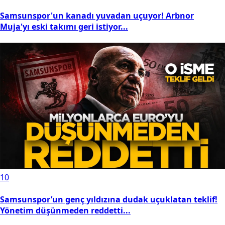
Samsunspor'un kanadı yuvadan uçuyor! Arbnor
Muja'yı eski takımı geri istiyor...
10
Samsunspor’un genç yıldızına dudak uçuklatan teklif!
Yönetim düşünmeden reddetti...