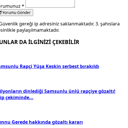
orumunuz
*
Yorumu Gönder
Güvenlik gereği ip adresiniz saklanmaktadır. 3. şahıslara
sinlikle paylaşılmamaktadır.
UNLAR DA İLGİNİZİ ÇEKEBİLİR
amsunlu Rapçi Yüşa Keskin serbest bırakıldı
ilyonların dinlediği Samsunlu ünlü rapçiye gözaltı!
ip çekiminde...
ennu Gerede hakkında gözaltı kararı