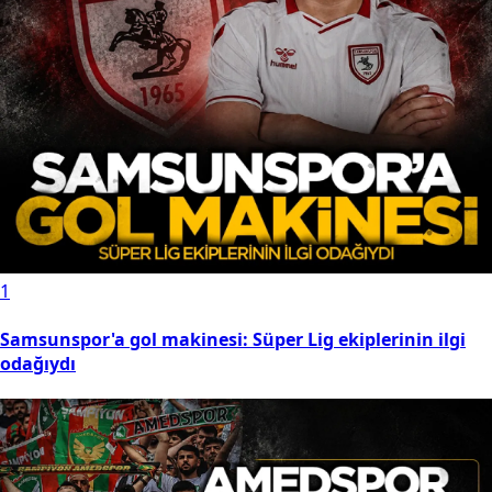
1
Samsunspor'a gol makinesi: Süper Lig ekiplerinin ilgi
odağıydı