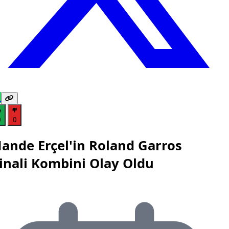
0
0
ande Erçel'in Roland Garros
inali Kombini Olay Oldu