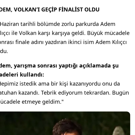
DEM, VOLKAN’I GEÇİP FİNALİST OLDU
 Haziran tarihli bölümde zorlu parkurda Adem
ılıçcı ile Volkan karşı karşıya geldi. Büyük mücadele
onrası finale adını yazdıran ikinci isim Adem Kılıçcı
ldu.
dem, yarışma sonrası yaptığı açıklamada şu
fadeleri kullandı:
Hepimiz istedik ama bir kişi kazanıyordu onu da
atuhan kazandı. Tebrik ediyorum tekrardan. Bugün
ücadele etmeye geldim."