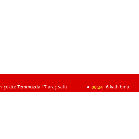
Temmuzda 17 araç sattı
00:24
6 katlı bina saniyeler içinde