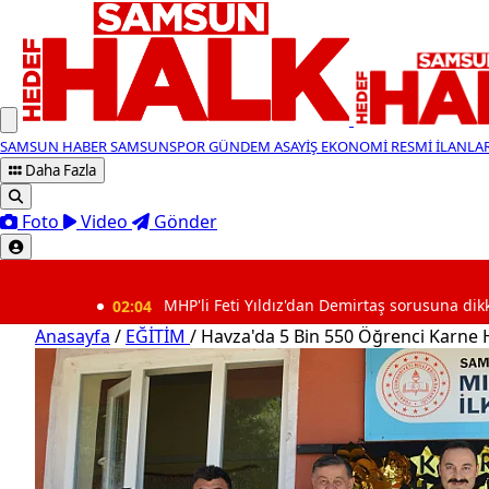
SAMSUN HABER
SAMSUNSPOR
GÜNDEM
ASAYİŞ
EKONOMİ
RESMİ İLANLA
Daha Fazla
Foto
Video
Gönder
SON DAKİKA
02:04
MHP'li Feti Yıldız'dan Demirtaş sorusuna dikkat çeken ya
Anasayfa
/
EĞİTİM
/
Havza'da 5 Bin 550 Öğrenci Karne 