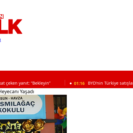
R
nıt: “Bekleyin”
01:16
BYD’nin Türkiye satışları çöktü: 
Heyecanı Yaşadı