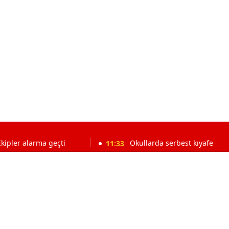
ma geçti
11:33
Okullarda serbest kıyafet neden kaldırıl