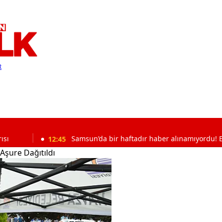
R
12:45
Samsun’da bir haftadır haber alınamıyordu! Ekipler alar
Aşure Dağıtıldı