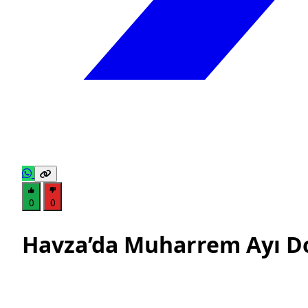
0
0
Havza’da Muharrem Ayı Dol