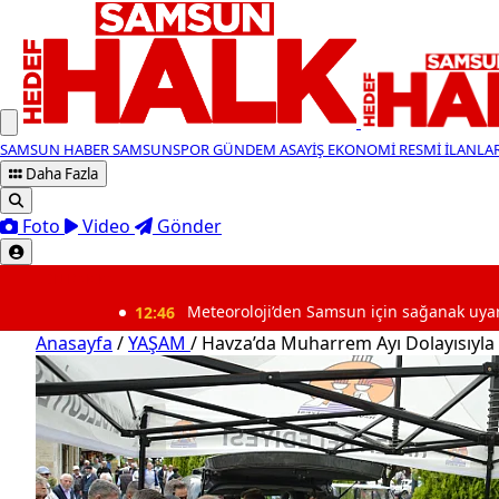
SAMSUN HABER
SAMSUNSPOR
GÜNDEM
ASAYİŞ
EKONOMİ
RESMİ İLANLA
Daha Fazla
Foto
Video
Gönder
SON DAKİKA
12:46
Meteoroloji’den Samsun için sağanak uyarısı
Anasayfa
/
YAŞAM
/
Havza’da Muharrem Ayı Dolayısıyla 