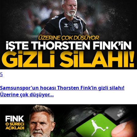
5
Samsunspor'un hocası Thorsten Fink’in gizli silahı!
Üzerine çok düşüyor...