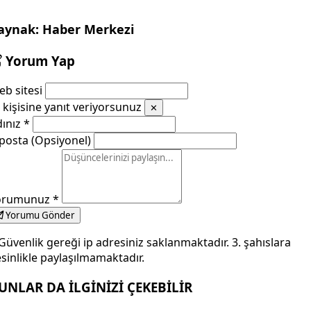
aynak: Haber Merkezi
Yorum Yap
b sitesi
kişisine yanıt veriyorsunuz
✕
dınız
*
posta (Opsiyonel)
orumunuz
*
Yorumu Gönder
Güvenlik gereği ip adresiniz saklanmaktadır. 3. şahıslara
sinlikle paylaşılmamaktadır.
UNLAR DA İLGİNİZİ ÇEKEBİLİR