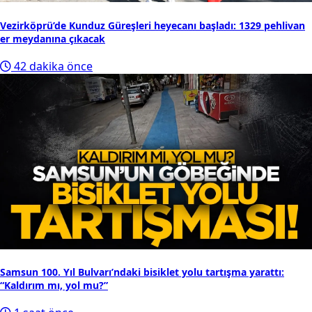
Vezirköprü’de Kunduz Güreşleri heyecanı başladı: 1329 pehlivan
er meydanına çıkacak
42 dakika önce
Samsun 100. Yıl Bulvarı’ndaki bisiklet yolu tartışma yarattı:
“Kaldırım mı, yol mu?”