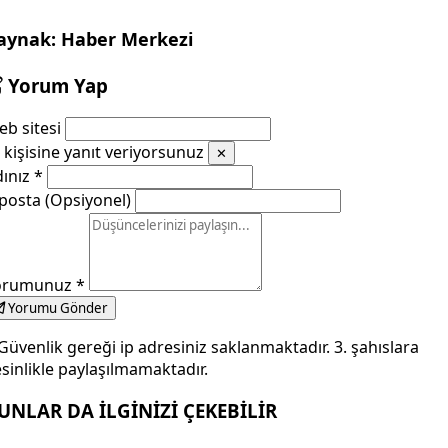
aynak: Haber Merkezi
Yorum Yap
b sitesi
kişisine yanıt veriyorsunuz
✕
dınız
*
posta (Opsiyonel)
orumunuz
*
Yorumu Gönder
Güvenlik gereği ip adresiniz saklanmaktadır. 3. şahıslara
sinlikle paylaşılmamaktadır.
UNLAR DA İLGİNİZİ ÇEKEBİLİR