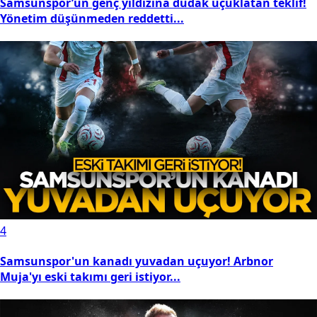
Samsunspor’un genç yıldızına dudak uçuklatan teklif!
Yönetim düşünmeden reddetti...
4
Samsunspor'un kanadı yuvadan uçuyor! Arbnor
Muja'yı eski takımı geri istiyor...