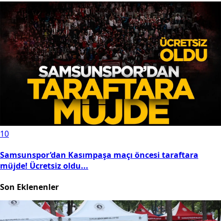
10
Samsunspor’dan Kasımpaşa maçı öncesi taraftara
müjde! Ücretsiz oldu...
Son Eklenenler