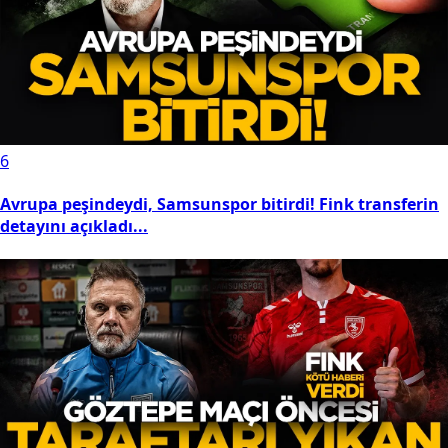
6
Avrupa peşindeydi, Samsunspor bitirdi! Fink transferin
detayını açıkladı...