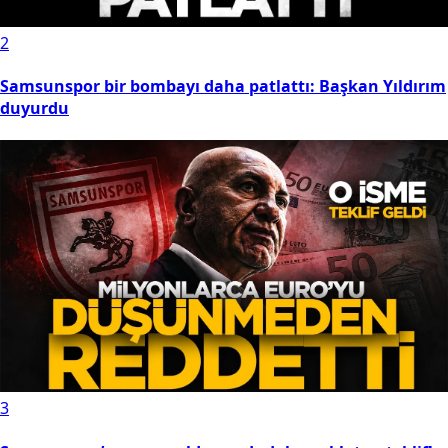
2
Samsunspor bir bombayı daha patlattı: Başkan Yıldırım
duyurdu
3