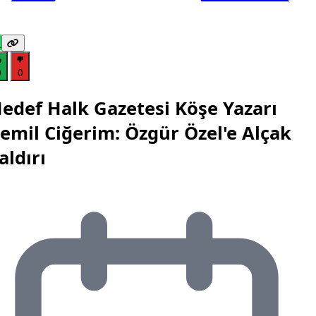
0
0
edef Halk Gazetesi Köşe Yazarı
emil Ciğerim: Özgür Özel'e Alçak
aldırı