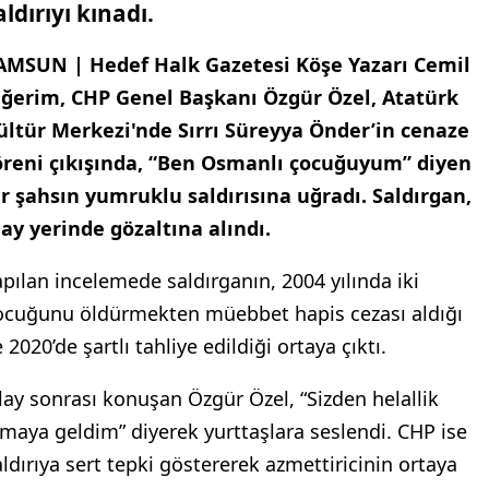
aldırıyı kınadı.
AMSUN | Hedef Halk Gazetesi Köşe Yazarı Cemil
iğerim, CHP Genel Başkanı Özgür Özel, Atatürk
ültür Merkezi'nde Sırrı Süreyya Önder’in cenaze
öreni çıkışında, “Ben Osmanlı çocuğuyum” diyen
ir şahsın yumruklu saldırısına uğradı. Saldırgan,
lay yerinde gözaltına alındı.
apılan incelemede saldırganın, 2004 yılında iki
ocuğunu öldürmekten müebbet hapis cezası aldığı
 2020’de şartlı tahliye edildiği ortaya çıktı.
lay sonrası konuşan Özgür Özel, “Sizden helallik
lmaya geldim” diyerek yurttaşlara seslendi. CHP ise
aldırıya sert tepki göstererek azmettiricinin ortaya