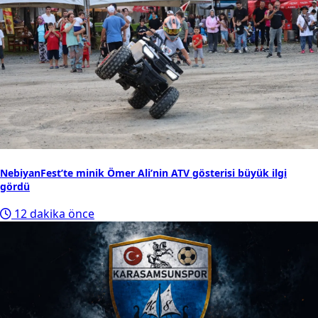
NebiyanFest’te minik Ömer Ali’nin ATV gösterisi büyük ilgi
gördü
12 dakika önce