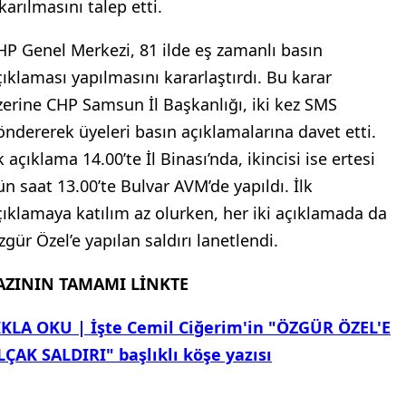
karılmasını talep etti.
HP Genel Merkezi, 81 ilde eş zamanlı basın
çıklaması yapılmasını kararlaştırdı. Bu karar
zerine CHP Samsun İl Başkanlığı, iki kez SMS
öndererek üyeleri basın açıklamalarına davet etti.
k açıklama 14.00’te İl Binası’nda, ikincisi ise ertesi
ün saat 13.00’te Bulvar AVM’de yapıldı. İlk
çıklamaya katılım az olurken, her iki açıklamada da
zgür Özel’e yapılan saldırı lanetlendi.
AZININ TAMAMI LİNKTE
IKLA OKU | İşte Cemil Ciğerim'in "ÖZGÜR ÖZEL'E
LÇAK SALDIRI" başlıklı köşe yazısı