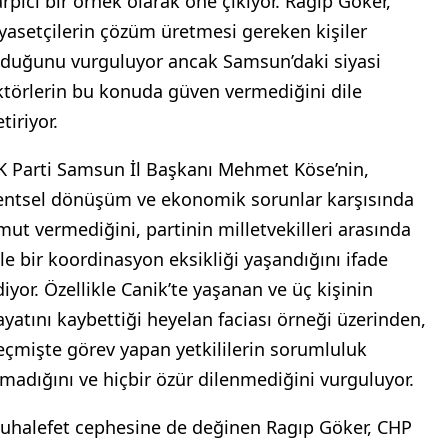
arpıcı bir örnek olarak öne çıkıyor. Ragıp Göker,
iyasetçilerin çözüm üretmesi gereken kişiler
lduğunu vurguluyor ancak Samsun’daki siyasi
ktörlerin bu konuda güven vermediğini dile
tiriyor.
K Parti Samsun İl Başkanı Mehmet Köse’nin,
entsel dönüşüm ve ekonomik sorunlar karşısında
mut vermediğini, partinin milletvekilleri arasında
ile bir koordinasyon eksikliği yaşandığını ifade
diyor. Özellikle Canik’te yaşanan ve üç kişinin
ayatını kaybettiği heyelan faciası örneği üzerinden,
eçmişte görev yapan yetkililerin sorumluluk
lmadığını ve hiçbir özür dilenmediğini vurguluyor.
uhalefet cephesine de değinen Ragıp Göker, CHP