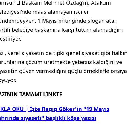
amsun İl Başkanı Mehmet Özdağ’ın, Atakum
elediyesi’nde maaş alamayan işçiler
ündemdeyken, 1 Mayıs mitinginde slogan atan
artili belediye başkanına karşı tutum alamadığını
eştiriyor.
zı, yerel siyasetin de tıpkı genel siyaset gibi halkın
orunlarına çözüm üretmekte yetersiz kaldığını ve
iyasetin güven vermediğini güçlü örneklerle ortaya
oyuyor.
AZININ TAMAMI LİNKTE
IKLA OKU | İşte Ragıp Göker'in "19 Mayıs
ehrinde siyaseti" başlıklı köşe yazısı