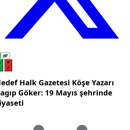
0
0
edef Halk Gazetesi Köşe Yazarı
agıp Göker: 19 Mayıs şehrinde
iyaseti