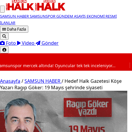
SAMSUN HABER
SAMSUNSPOR
GÜNDEM
ASAYİŞ
EKONOMİ
RESMİ
İLANLAR
Daha Fazla
Foto
Video
Gönder
SON DAKİKA
a! Oyuncular tek tek inceleniyor...
19:44
Samsun 100. Y
Anasayfa
/
SAMSUN HABER
/
Hedef Halk Gazetesi Köşe
Yazarı Ragıp Göker: 19 Mayıs şehrinde siyaseti