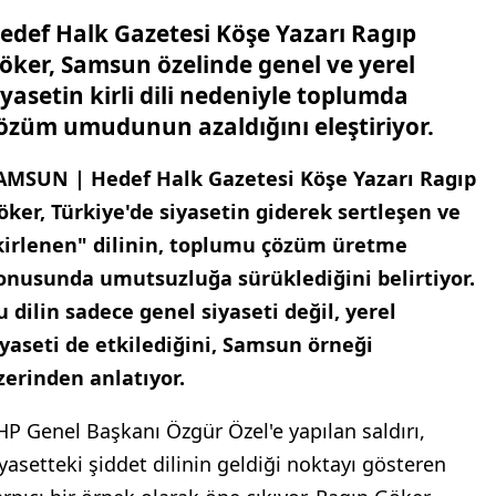
edef Halk Gazetesi Köşe Yazarı Ragıp
öker, Samsun özelinde genel ve yerel
iyasetin kirli dili nedeniyle toplumda
özüm umudunun azaldığını eleştiriyor.
AMSUN | Hedef Halk Gazetesi Köşe Yazarı Ragıp
öker, Türkiye'de siyasetin giderek sertleşen ve
kirlenen" dilinin, toplumu çözüm üretme
onusunda umutsuzluğa sürüklediğini belirtiyor.
u dilin sadece genel siyaseti değil, yerel
iyaseti de etkilediğini, Samsun örneği
zerinden anlatıyor.
HP Genel Başkanı Özgür Özel'e yapılan saldırı,
iyasetteki şiddet dilinin geldiği noktayı gösteren