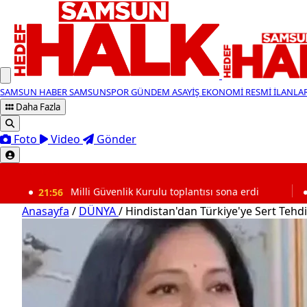
SAMSUN HABER
SAMSUNSPOR
GÜNDEM
ASAYİŞ
EKONOMİ
RESMİ İLANLA
Daha Fazla
Foto
Video
Gönder
SON DAKİKA
:56
Milli Güvenlik Kurulu toplantısı sona erdi
21:18
Sa
Anasayfa
/
DÜNYA
/
Hindistan'dan Türkiye'ye Sert Tehd