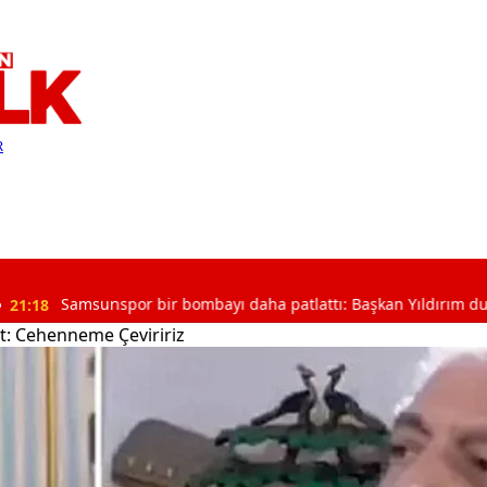
R
msunspor bir bombayı daha patlattı: Başkan Yıldırım duyurdu
it: Cehenneme Çeviririz