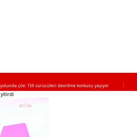
 TIR sürücüleri devrilme korkusu yaşıyor
06:28
Samsun'd
yitirdi