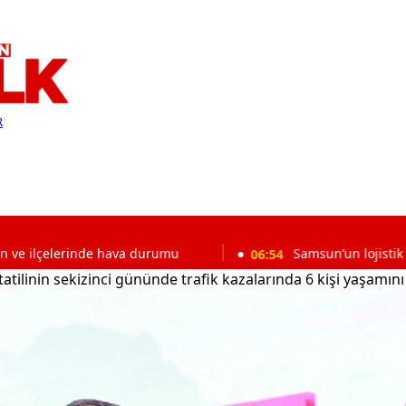
R
inde hava durumu
06:54
Samsun’un lojistik yolunda çile:
tatilinin sekizinci gününde trafik kazalarında 6 kişi yaşamını 