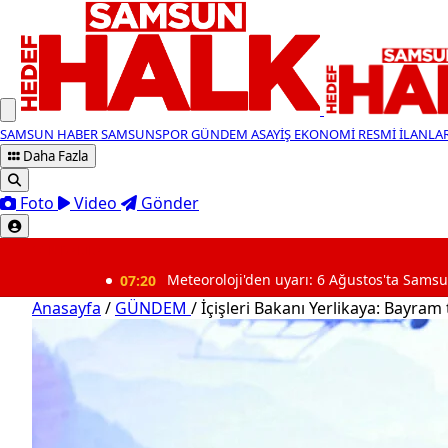
SAMSUN HABER
SAMSUNSPOR
GÜNDEM
ASAYİŞ
EKONOMİ
RESMİ İLANLA
Daha Fazla
Foto
Video
Gönder
SON DAKİKA
07:20
Meteoroloji'den uyarı: 6 Ağustos'ta Samsun ve ilçeler
Anasayfa
/
GÜNDEM
/
İçişleri Bakanı Yerlikaya: Bayram 