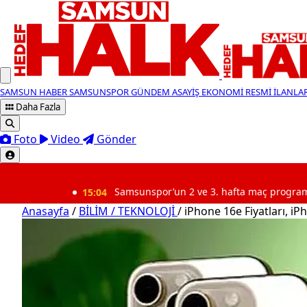
SAMSUN HABER
SAMSUNSPOR
GÜNDEM
ASAYİŞ
EKONOMİ
RESMİ İLANLA
Daha Fazla
Foto
Video
Gönder
SON DAKİKA
15:04
Samsunspor’un 2 ve 3. hafta maç programı belli oldu
Anasayfa
/
BİLİM / TEKNOLOJİ
/
iPhone 16e Fiyatları, iP