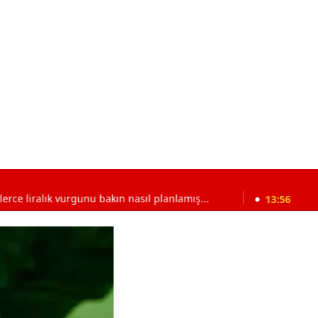
k vurgunu bakın nasıl planlamış...
13:56
Telefonunuza bu