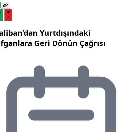
0
0
aliban’dan Yurtdışındaki
fganlara Geri Dönün Çağrısı