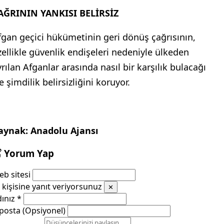
AĞRININ YANKISI BELİRSİZ
fgan geçici hükümetinin geri dönüş çağrısının,
zellikle güvenlik endişeleri nedeniyle ülkeden
yrılan Afganlar arasında nasıl bir karşılık bulacağı
e şimdilik belirsizliğini koruyor.
aynak: Anadolu Ajansı
Yorum Yap
b sitesi
kişisine yanıt veriyorsunuz
✕
dınız
*
posta (Opsiyonel)