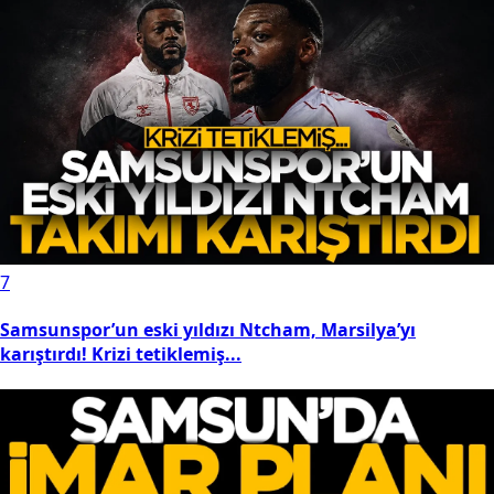
7
Samsunspor’un eski yıldızı Ntcham, Marsilya’yı
karıştırdı! Krizi tetiklemiş...