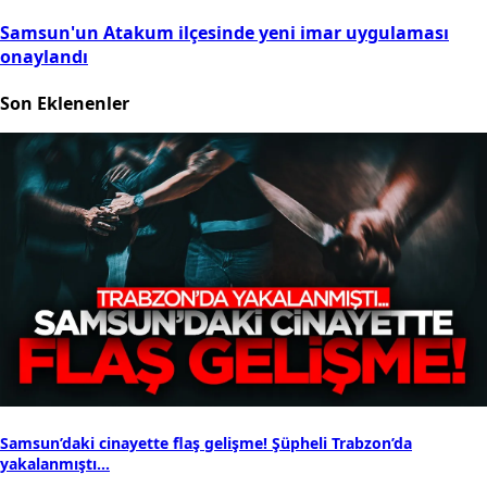
Samsun'un Atakum ilçesinde yeni imar uygulaması
onaylandı
Son Eklenenler
Samsun’daki cinayette flaş gelişme! Şüpheli Trabzon’da
yakalanmıştı...