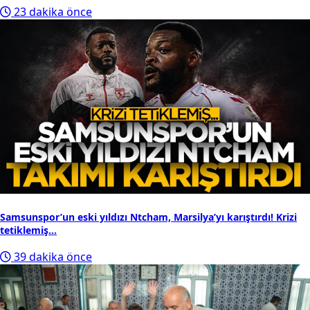
23 dakika önce
Samsunspor’un eski yıldızı Ntcham, Marsilya’yı karıştırdı! Krizi
tetiklemiş...
39 dakika önce