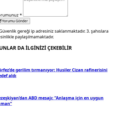
orumunuz
*
Yorumu Gönder
Güvenlik gereği ip adresiniz saklanmaktadır. 3. şahıslara
sinlikle paylaşılmamaktadır.
UNLAR DA İLGİNİZİ ÇEKEBİLİR
rfez’de gerilim tırmanıyor: Husiler Cizan rafinerisini
def aldı
ezeşkiyan’dan ABD mesajı: “Anlaşma için en uygun
aman”