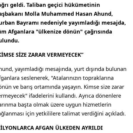
ağrı geldi. Taliban geçici hükümetinin
aşbakanı Molla Muhammed Hasan Ahund,
urban Bayramı nedeniyle yayımladığı mesajda,
üm Afganlara "ülkenize dönün" çağrısında
ulundu.
KİMSE SİZE ZARAR VERMEYECEK”
hund, yayımladığı mesajında, yurt dışında bulunan
fganlara seslenerek, "Atalarınızın topraklarına
önün ve barış ortamında yaşayın. Kimse size zarar
ermeyecek" ifadelerini kullandı. Ayrıca dönenlere
arınma başta olmak üzere uygun hizmetlerin
ğlanması için yetkililere talimat verdiğini açıkladı.
İLYONLARCA AFGAN ÜLKEDEN AYRILDI