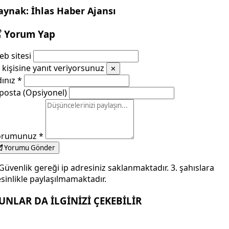
aynak: İhlas Haber Ajansı
Yorum Yap
b sitesi
kişisine yanıt veriyorsunuz
✕
dınız
*
posta (Opsiyonel)
orumunuz
*
Yorumu Gönder
Güvenlik gereği ip adresiniz saklanmaktadır. 3. şahıslara
sinlikle paylaşılmamaktadır.
UNLAR DA İLGİNİZİ ÇEKEBİLİR