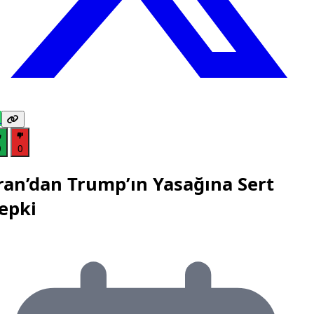
0
0
ran’dan Trump’ın Yasağına Sert
epki