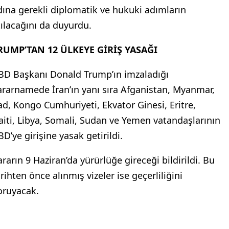
dına gerekli diplomatik ve hukuki adımların
tılacağını da duyurdu.
RUMP’TAN 12 ÜLKEYE GİRİŞ YASAĞI
BD Başkanı Donald Trump’ın imzaladığı
ararnamede İran’ın yanı sıra Afganistan, Myanmar,
ad, Kongo Cumhuriyeti, Ekvator Ginesi, Eritre,
aiti, Libya, Somali, Sudan ve Yemen vatandaşlarının
D’ye girişine yasak getirildi.
ararın 9 Haziran’da yürürlüğe gireceği bildirildi. Bu
rihten önce alınmış vizeler ise geçerliliğini
oruyacak.