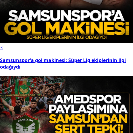
3
Samsunspor'a gol makinesi: Süper Lig ekiplerinin ilgi
odağıydı