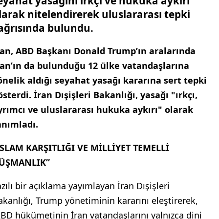
eyahat yasağını ırkçı ve hukuka aykırı
larak nitelendirerek uluslararası tepki
ağrısında bulundu.
ran, ABD Başkanı Donald Trump’ın aralarında
ran’ın da bulunduğu 12 ülke vatandaşlarına
önelik aldığı seyahat yasağı kararına sert tepki
österdi. İran Dışişleri Bakanlığı, yasağı "ırkçı,
yrımcı ve uluslararası hukuka aykırı" olarak
anımladı.
İSLAM KARŞITLIĞI VE MİLLİYET TEMELLİ
ÜŞMANLIK”
azılı bir açıklama yayımlayan İran Dışişleri
akanlığı, Trump yönetiminin kararını eleştirerek,
ABD hükümetinin İran vatandaşlarını yalnızca dini