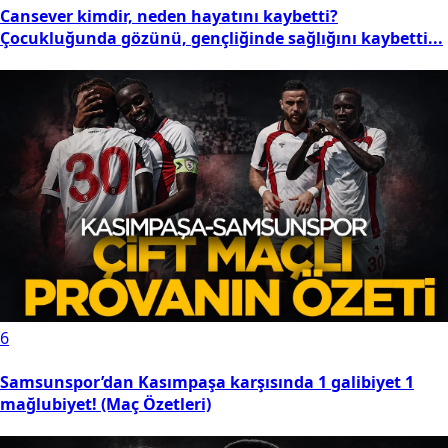
Cansever kimdir, neden hayatını kaybetti?
Çocukluğunda gözünü, gençliğinde sağlığını kaybetti...
6
Samsunspor’dan Kasımpaşa karşısında 1 galibiyet 1
mağlubiyet! (Maç Özetleri)