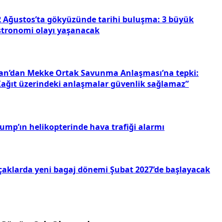
2 Ağustos’ta gökyüzünde tarihi buluşma: 3 büyük
stronomi olayı yaşanacak
ran’dan Mekke Ortak Savunma Anlaşması’na tepki:
Kağıt üzerindeki anlaşmalar güvenlik sağlamaz”
rump’ın helikopterinde hava trafiği alarmı
çaklarda yeni bagaj dönemi Şubat 2027’de başlayacak