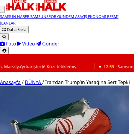
SAMSUN HABER
SAMSUNSPOR
GÜNDEM
ASAYİŞ
EKONOMİ
RESMİ
İLANLAR
Daha Fazla
Foto
Video
Gönder
SON DAKİKA
 Krizi tetiklemiş...
12:59
Samsun'da bu kadarı da pes de
Anasayfa
/
DÜNYA
/
İran’dan Trump’ın Yasağına Sert Tepki