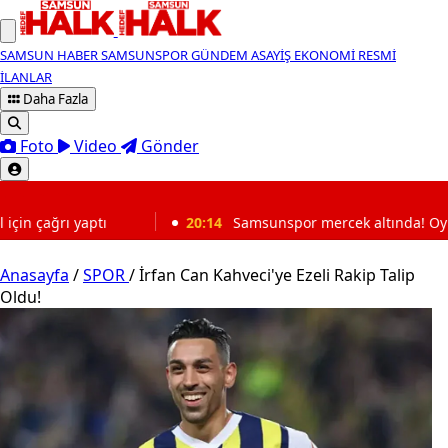
SAMSUN HABER
SAMSUNSPOR
GÜNDEM
ASAYİŞ
EKONOMİ
RESMİ
İLANLAR
Daha Fazla
Foto
Video
Gönder
SON DAKİKA
20:14
Samsunspor mercek altında! Oyuncular tek tek incelen
Anasayfa
/
SPOR
/
İrfan Can Kahveci'ye Ezeli Rakip Talip
Oldu!