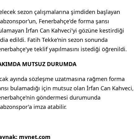
elecek sezon çalışmalarına şimdiden başlayan
rabzonspor'un, Fenerbahçe'de forma şansı
ulamayan İrfan Can Kahveci'yi gözüne kestirdiği
ddia edildi. Fatih Tekke'nin sezon sonunda
enerbahçe'ye teklif yapılmasını istediği öğrenildi.
AKIMDA MUTSUZ DURUMDA
cak ayında sözleşme uzatmasına rağmen forma
ansı bulamadığı için mutsuz olan İrfan Can Kahveci,
enerbahçe'nin göndermesi durumunda
rabzonspor'a imza atabilir.
aynak: mynet.com