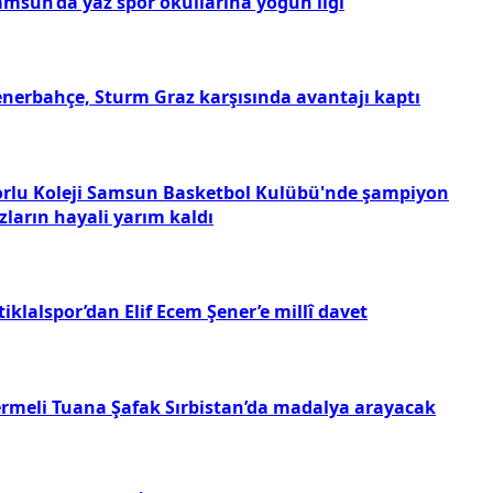
amsun’da yaz spor okullarına yoğun ilgi
enerbahçe, Sturm Graz karşısında avantajı kaptı
orlu Koleji Samsun Basketbol Kulübü'nde şampiyon
zların hayali yarım kaldı
tiklalspor’dan Elif Ecem Şener’e millî davet
ermeli Tuana Şafak Sırbistan’da madalya arayacak