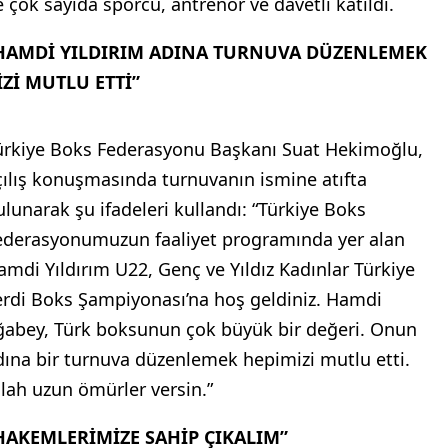
tatürk Spor Salonu’nda başladı.
ÇILIŞ TÖRENİNE YOĞUN KATILIM
5-22 Nisan 2025 tarihleri arasında düzenlenen
ampiyonanın açılış töreni, Atatürk Spor Salonu’nda
apıldı. Törene Türkiye Boks Federasyonu Başkanı
uat Hekimoğlu, Canik Kaymakamı Şeref Aydın,
amsun Gençlik ve Spor İl Müdürü Feyzullah Dereci
le çok sayıda sporcu, antrenör ve davetli katıldı.
HAMDİ YILDIRIM ADINA TURNUVA DÜZENLEMEK
İZİ MUTLU ETTİ”