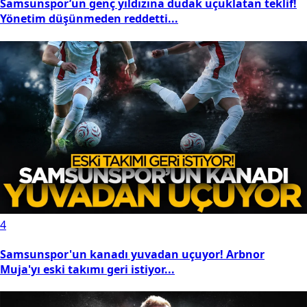
Samsunspor’un hocası Fink'ten Salah açıklaması: Onun
gibi yıldızlar...
2
Samsunspor bir bombayı daha patlattı: Başkan Yıldırım
duyurdu