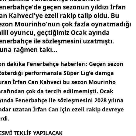
enerbahçe'de geçen sezonun yıldızı İrfan
an Kahveci'ye ezeli rakip talip oldu. Bu
ezon Mourinho'nun çok fazla oynatmadığı
illi oyuncu, geçtiğimiz Ocak ayında
enerbahçe ile sözleşmesini uzatmıştı.
una rağmen takı...
on dakika Fenerbahçe haberleri: Geçen sezon
österdiği performansla Süper Lig'e damga
uran İrfan Can Kahveci bu sezon Mourinho
arafından çok da tercih edilmemişti. Ocak
yında Fenerbahçe ile sözleşmesini 2028 yılına
adar uzatan İrfan Can için ezeli rakip devreye
rdi.
ESMİ TEKLİF YAPILACAK