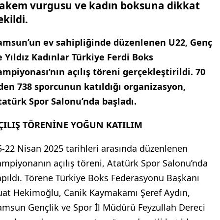
ncelleme: 03.06.2026 17:25
amsun’da 70 ilden 738 sporcunun
atılımıyla düzenlenen Kadınlar Türkiye
erdi Boks Şampiyonası başladı. Açılışta
akem vurgusu ve kadın boksuna dikkat
ekildi.
amsun’un ev sahipliğinde düzenlenen U22, Genç
e Yıldız Kadınlar Türkiye Ferdi Boks
ampiyonası’nın açılış töreni gerçekleştirildi. 70
lden 738 sporcunun katıldığı organizasyon,