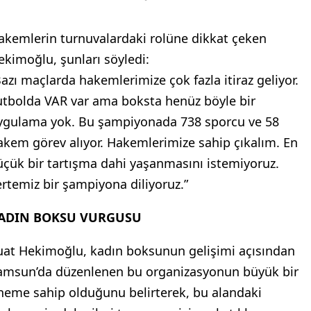
ürkiye Boks Federasyonu Başkanı Suat Hekimoğlu,
çılış konuşmasında turnuvanın ismine atıfta
ulunarak şu ifadeleri kullandı: “Türkiye Boks
ederasyonumuzun faaliyet programında yer alan
amdi Yıldırım U22, Genç ve Yıldız Kadınlar Türkiye
erdi Boks Şampiyonası’na hoş geldiniz. Hamdi
ğabey, Türk boksunun çok büyük bir değeri. Onun
dına bir turnuva düzenlemek hepimizi mutlu etti.
llah uzun ömürler versin.”