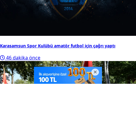
10
Samsunspor’dan Kasımpaşa maçı öncesi taraftara
müjde! Ücretsiz oldu...
Son Eklenenler