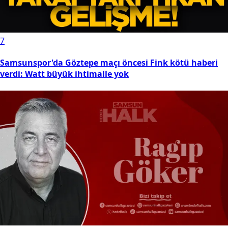
5
Samsunspor'un hocası Thorsten Fink’in gizli silahı!
Üzerine çok düşüyor...