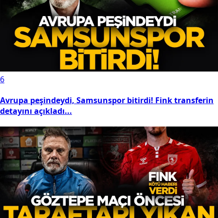
4
Samsunspor'un kanadı yuvadan uçuyor! Arbnor
Muja'yı eski takımı geri istiyor...