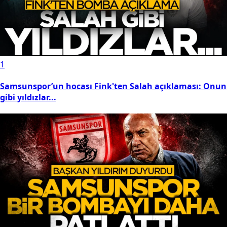
enerbahçe, Sturm Graz karşısında avantajı kaptı
orlu Koleji Samsun Basketbol Kulübü'nde şampiyon
zların hayali yarım kaldı
tiklalspor’dan Elif Ecem Şener’e millî davet
ermeli Tuana Şafak Sırbistan’da madalya arayacak