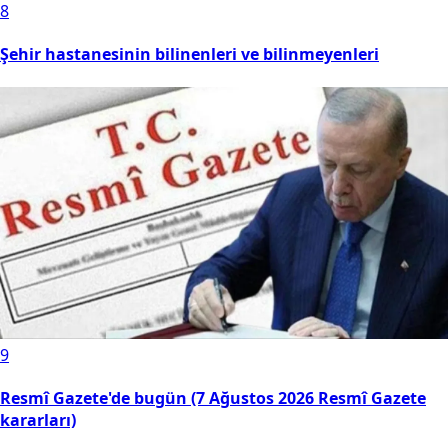
6
Avrupa peşindeydi, Samsunspor bitirdi! Fink transferin
detayını açıkladı...
7
Samsunspor'da Göztepe maçı öncesi Fink kötü haberi