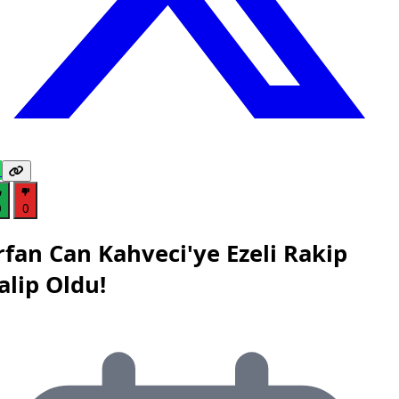
0
0
rfan Can Kahveci'ye Ezeli Rakip
alip Oldu!