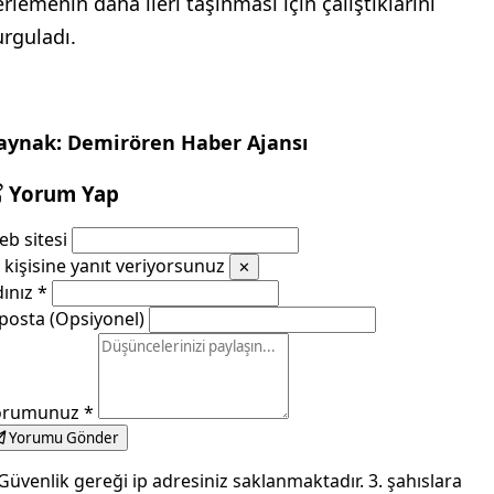
HAKEMLERİMİZE SAHİP ÇIKALIM”
akemlerin turnuvalardaki rolüne dikkat çeken
ekimoğlu, şunları söyledi:
Bazı maçlarda hakemlerimize çok fazla itiraz geliyor.