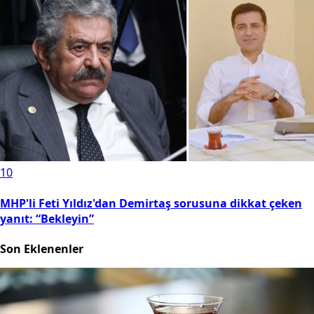
10
MHP'li Feti Yıldız'dan Demirtaş sorusuna dikkat çeken
yanıt: “Bekleyin”
Son Eklenenler