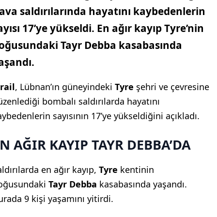
ava saldırılarında hayatını kaybedenlerin
ayısı 17’ye yükseldi. En ağır kayıp Tyre’nin
oğusundaki Tayr Debba kasabasında
aşandı.
rail
, Lübnan’ın güneyindeki
Tyre
şehri ve çevresine
üzenlediği bombalı saldırılarda hayatını
aybedenlerin sayısının 17’ye yükseldiğini açıkladı.
N AĞIR KAYIP TAYR DEBBA’DA
aldırılarda en ağır kayıp,
Tyre
kentinin
oğusundaki
Tayr Debba
kasabasında yaşandı.
urada 9 kişi yaşamını yitirdi.