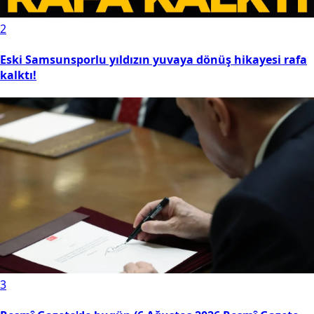
2
Eski Samsunsporlu yıldızın yuvaya dönüş hikayesi rafa
kalktı!
3