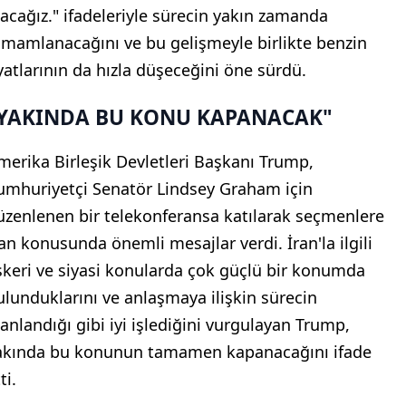
lacağız." ifadeleriyle sürecin yakın zamanda
amamlanacağını ve bu gelişmeyle birlikte benzin
iyatlarının da hızla düşeceğini öne sürdü.
YAKINDA BU KONU KAPANACAK"
merika Birleşik Devletleri Başkanı Trump,
umhuriyetçi Senatör Lindsey Graham için
üzenlenen bir telekonferansa katılarak seçmenlere
ran konusunda önemli mesajlar verdi. İran'la ilgili
skeri ve siyasi konularda çok güçlü bir konumda
ulunduklarını ve anlaşmaya ilişkin sürecin
lanlandığı gibi iyi işlediğini vurgulayan Trump,
akında bu konunun tamamen kapanacağını ifade
ti.