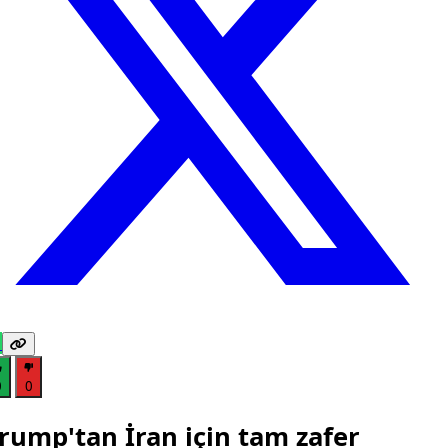
0
0
rump'tan İran için tam zafer