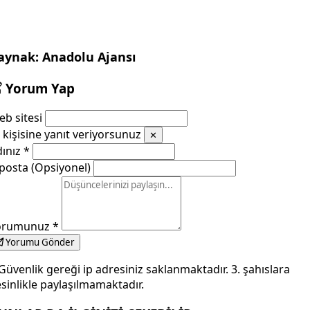
aynak: Anadolu Ajansı
Yorum Yap
b sitesi
kişisine yanıt veriyorsunuz
✕
dınız
*
posta (Opsiyonel)
orumunuz
*
Yorumu Gönder
Güvenlik gereği ip adresiniz saklanmaktadır. 3. şahıslara
sinlikle paylaşılmamaktadır.