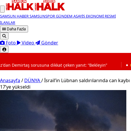
SAMSUN HABER
SAMSUNSPOR
GÜNDEM
ASAYİŞ
EKONOMİ
RESMİ
İLANLAR
Daha Fazla
Foto
Video
Gönder
SON DAKİKA
a dikkat çeken yanıt: “Bekleyin”
01:16
BYD’nin Türkiye s
Anasayfa
/
DÜNYA
/
İsrail’in Lübnan saldırılarında can kaybı
17’ye yükseldi