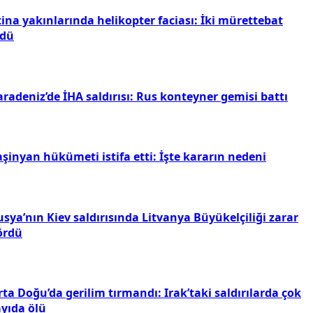
ina yakınlarında helikopter faciası: İki mürettebat
ldü
radeniz’de İHA saldırısı: Rus konteyner gemisi battı
şinyan hükümeti istifa etti: İşte kararın nedeni
sya’nın Kiev saldırısında Litvanya Büyükelçiliği zarar
ördü
ta Doğu’da gerilim tırmandı: Irak’taki saldırılarda çok
ayıda ölü