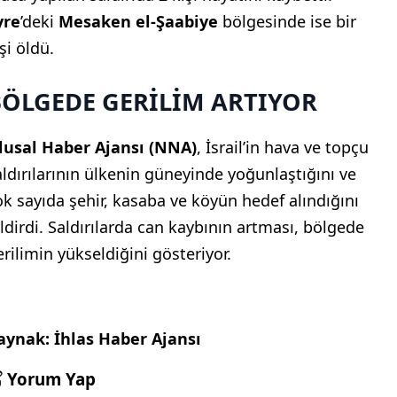
yre
’deki
Mesaken el-Şaabiye
bölgesinde ise bir
şi öldü.
BÖLGEDE GERİLİM ARTIYOR
lusal Haber Ajansı (NNA)
, İsrail’in hava ve topçu
aldırılarının ülkenin güneyinde yoğunlaştığını ve
ok sayıda şehir, kasaba ve köyün hedef alındığını
ildirdi. Saldırılarda can kaybının artması, bölgede
erilimin yükseldiğini gösteriyor.
aynak: İhlas Haber Ajansı
Yorum Yap