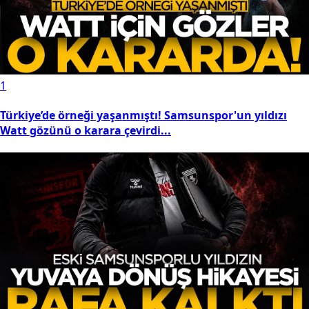
1
Türkiye’de örneği yaşanmıştı! Samsunspor'un yıldızı
Watt gözünü o karara çevirdi...