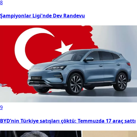
8
Şampiyonlar Ligi'nde Dev Randevu
9
BYD’nin Türkiye satışları çöktü: Temmuzda 17 araç sattı