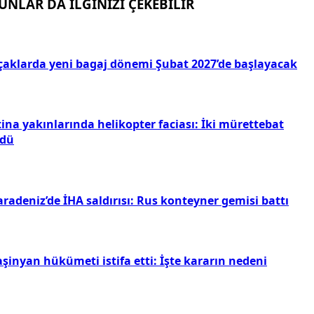
UNLAR DA İLGİNİZİ ÇEKEBİLİR
çaklarda yeni bagaj dönemi Şubat 2027’de başlayacak
ina yakınlarında helikopter faciası: İki mürettebat
ldü
radeniz’de İHA saldırısı: Rus konteyner gemisi battı
şinyan hükümeti istifa etti: İşte kararın nedeni