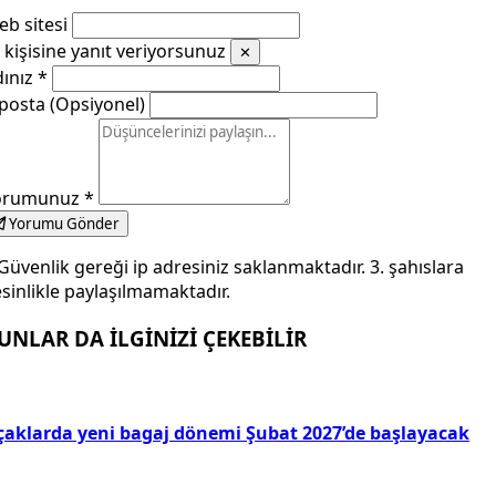
b sitesi
kişisine yanıt veriyorsunuz
✕
dınız
*
posta (Opsiyonel)
orumunuz
*
Yorumu Gönder
Güvenlik gereği ip adresiniz saklanmaktadır. 3. şahıslara
sinlikle paylaşılmamaktadır.
UNLAR DA İLGİNİZİ ÇEKEBİLİR
çaklarda yeni bagaj dönemi Şubat 2027’de başlayacak