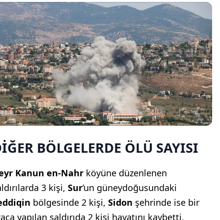
İĞER BÖLGELERDE ÖLÜ SAYISI
eyr Kanun en-Nahr
köyüne düzenlenen
ldırılarda 3 kişi,
Sur
’un güneydoğusundaki
eddiqin
bölgesinde 2 kişi,
Sidon
şehrinde ise bir
aca yapılan saldırıda 2 kişi hayatını kaybetti.