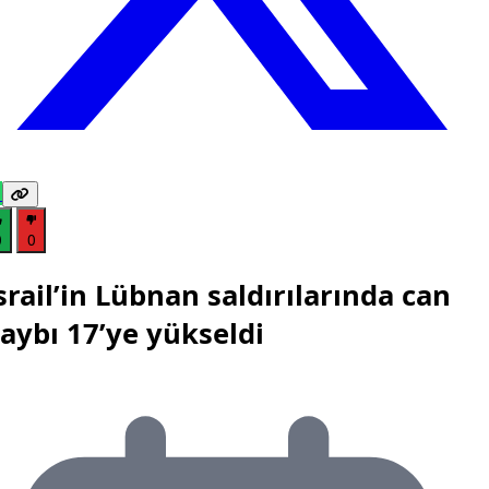
0
0
srail’in Lübnan saldırılarında can
aybı 17’ye yükseldi