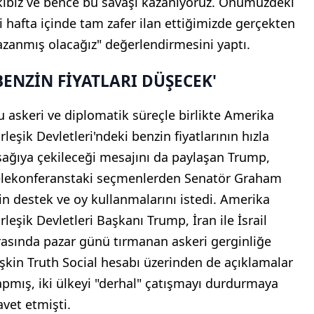
kibiz ve bence bu savaşı kazanıyoruz. Önümüzdeki
ki hafta içinde tam zafer ilan ettiğimizde gerçekten
azanmış olacağız" değerlendirmesini yaptı.
BENZİN FİYATLARI DÜŞECEK'
u askeri ve diplomatik süreçle birlikte Amerika
rleşik Devletleri'ndeki benzin fiyatlarının hızla
şağıya çekileceği mesajını da paylaşan Trump,
elekonferanstaki seçmenlerden Senatör Graham
çin destek ve oy kullanmalarını istedi. Amerika
rleşik Devletleri Başkanı Trump, İran ile İsrail
rasında pazar günü tırmanan askeri gerginliğe
lişkin Truth Social hesabı üzerinden de açıklamalar
apmış, iki ülkeyi "derhal" çatışmayı durdurmaya
avet etmişti.