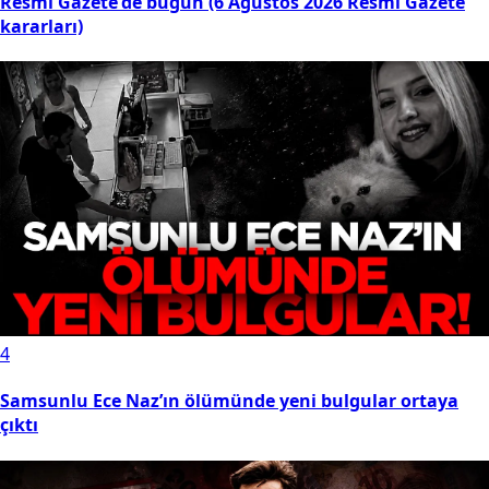
Resmî Gazete'de bugün (6 Ağustos 2026 Resmî Gazete
kararları)
4
Samsunlu Ece Naz’ın ölümünde yeni bulgular ortaya
çıktı