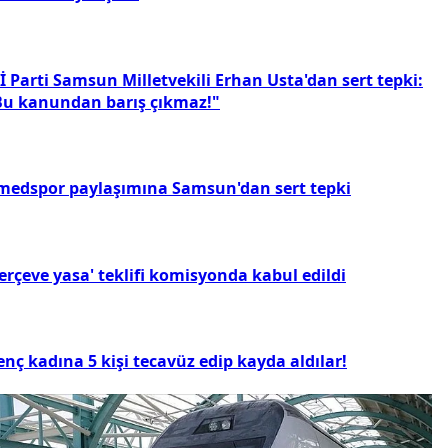
İ Parti Samsun Milletvekili Erhan Usta'dan sert tepki:
Bu kanundan barış çıkmaz!"
medspor paylaşımına Samsun'dan sert tepki
erçeve yasa' teklifi komisyonda kabul edildi
nç kadına 5 kişi tecavüz edip kayda aldılar!