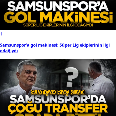
1
Samsunspor'a gol makinesi: Süper Lig ekiplerinin ilgi
odağıydı