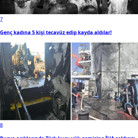
7
Genç kadına 5 kişi tecavüz edip kayda aldılar!
8