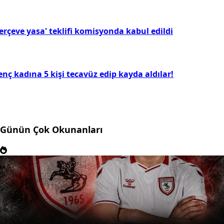
erçeve yasa' teklifi komisyonda kabul edildi
nç kadına 5 kişi tecavüz edip kayda aldılar!
Günün Çok Okunanları