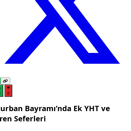
0
0
urban Bayramı’nda Ek YHT ve
ren Seferleri