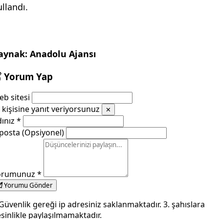
ullandı.
aynak: Anadolu Ajansı
Yorum Yap
b sitesi
kişisine yanıt veriyorsunuz
✕
dınız
*
posta (Opsiyonel)
orumunuz
*
Yorumu Gönder
Güvenlik gereği ip adresiniz saklanmaktadır. 3. şahıslara
sinlikle paylaşılmamaktadır.