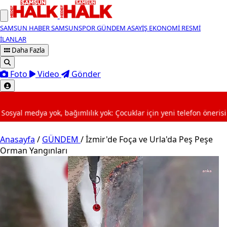
SAMSUN HABER
SAMSUNSPOR
GÜNDEM
ASAYİŞ
EKONOMİ
RESMİ
İLANLAR
Daha Fazla
Foto
Video
Gönder
SON DAKİKA
lılık yok: Çocuklar için yeni telefon önerisi gündemde
1
Anasayfa
/
GÜNDEM
/
İzmir'de Foça ve Urla'da Peş Peşe
Orman Yangınları