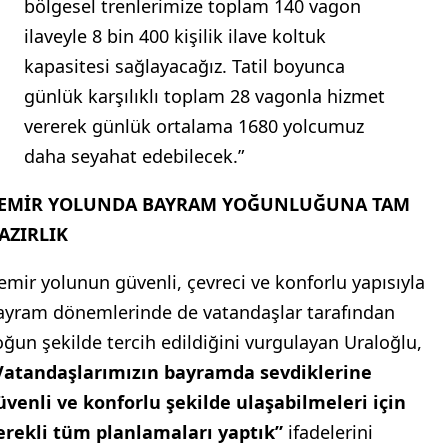
bölgesel trenlerimize toplam 140 vagon
ilaveyle 8 bin 400 kişilik ilave koltuk
kapasitesi sağlayacağız. Tatil boyunca
günlük karşılıklı toplam 28 vagonla hizmet
vererek günlük ortalama 1680 yolcumuz
daha seyahat edebilecek.”
EMİR YOLUNDA BAYRAM YOĞUNLUĞUNA TAM
AZIRLIK
emir yolunun güvenli, çevreci ve konforlu yapısıyla
ayram dönemlerinde de vatandaşlar tarafından
oğun şekilde tercih edildiğini vurgulayan Uraloğlu,
Vatandaşlarımızın bayramda sevdiklerine
üvenli ve konforlu şekilde ulaşabilmeleri için
erekli tüm planlamaları yaptık”
ifadelerini