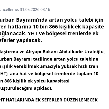
ncelleme: 31.05.2026 03:16
urban Bayramı’nda artan yolcu talebi için
ren hatlarına 10 bin 866 kişilik ek kapasite
ağlanacak. YHT ve bölgesel trenlerde ek
eferler yapılacak.
laştırma ve Altyapı Bakanı Abdulkadir Uraloğlu,
urban Bayramı tatilinde artan yolcu talebine
arşılık verebilmek amacıyla yüksek hızlı tren
YHT), ana hat ve bölgesel trenlerde toplam 10
in 866 kişilik ek yolcu kapasitesi
luşturulacağını açıkladı.
HT HATLARINDA EK SEFERLER DÜZENLENECEK