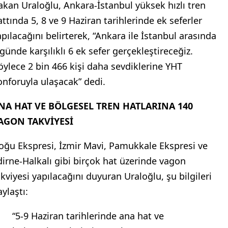
akan Uraloğlu, Ankara-İstanbul yüksek hızlı tren
attında 5, 8 ve 9 Haziran tarihlerinde ek seferler
apılacağını belirterek, “Ankara ile İstanbul arasında
 günde karşılıklı 6 ek sefer gerçekleştireceğiz.
öylece 2 bin 466 kişi daha sevdiklerine YHT
onforuyla ulaşacak” dedi.
NA HAT VE BÖLGESEL TREN HATLARINA 140
AGON TAKVİYESİ
oğu Ekspresi, İzmir Mavi, Pamukkale Ekspresi ve
dirne-Halkalı gibi birçok hat üzerinde vagon
akviyesi yapılacağını duyuran Uraloğlu, şu bilgileri
ylaştı:
“5-9 Haziran tarihlerinde ana hat ve