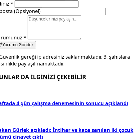
dınız
*
posta (Opsiyonel)
orumunuz
*
Yorumu Gönder
Güvenlik gereği ip adresiniz saklanmaktadır. 3. şahıslara
sinlikle paylaşılmamaktadır.
UNLAR DA İLGİNİZİ ÇEKEBİLİR
aftada 4 gün çalışma denemesinin sonucu açıklandı
kan Gürlek açıkladı: İntihar ve kaza sanılan iki çocuk
lümü cinayet çıktı