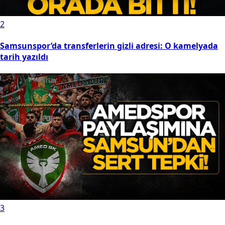
2
Samsunspor’da transferlerin gizli adresi: O kamelyada
tarih yazıldı
3