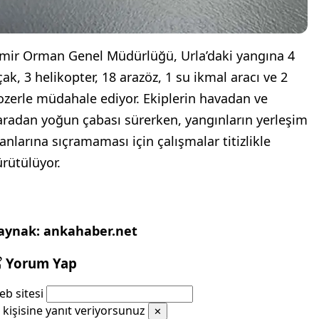
zmir Orman Genel Müdürlüğü, Urla’daki yangına 4
çak, 3 helikopter, 18 arazöz, 1 su ikmal aracı ve 2
ozerle müdahale ediyor. Ekiplerin havadan ve
aradan yoğun çabası sürerken, yangınların yerleşim
lanlarına sıçramaması için çalışmalar titizlikle
ürütülüyor.
aynak: ankahaber.net
Yorum Yap
b sitesi
kişisine yanıt veriyorsunuz
✕