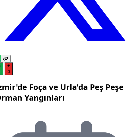
0
0
zmir'de Foça ve Urla'da Peş Peşe
rman Yangınları