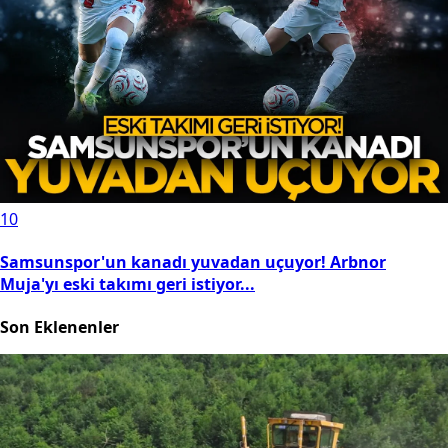
10
Samsunspor'un kanadı yuvadan uçuyor! Arbnor
Muja'yı eski takımı geri istiyor...
Son Eklenenler