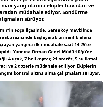
rman yangınlarına ekipler havadan ve
aradan müdahale ediyor. Söndürme
alışmaları sürüyor.
zmir'in Foça ilçesinde, Gerenköy mevkiinde
iraat arazisinde başlayarak ormanlık alana
ıçrayan yangına ilk müdahale saat 14.25’te
apıldı. Yangına Orman Genel Müdürlüğü’ne
ağlı 4 uçak, 7 helikopter, 21 arazöz, 5 su ikmal
racı ve 2 dozerle müdahale ediliyor. Ekiplerin
angını kontrol altına alma çalışmaları sürüyor.