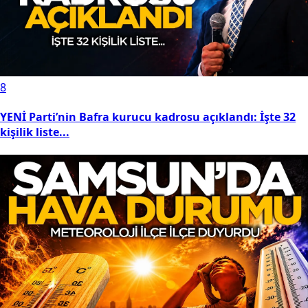
8
YENİ Parti’nin Bafra kurucu kadrosu açıklandı: İşte 32
kişilik liste...