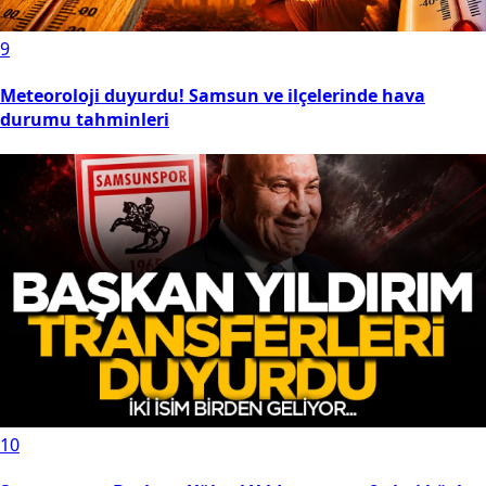
9
Meteoroloji duyurdu! Samsun ve ilçelerinde hava
durumu tahminleri
10