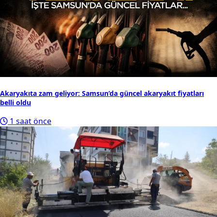
Akaryakıta zam geliyor: Samsun’da güncel akaryakıt fiyatları
belli oldu
1 saat önce