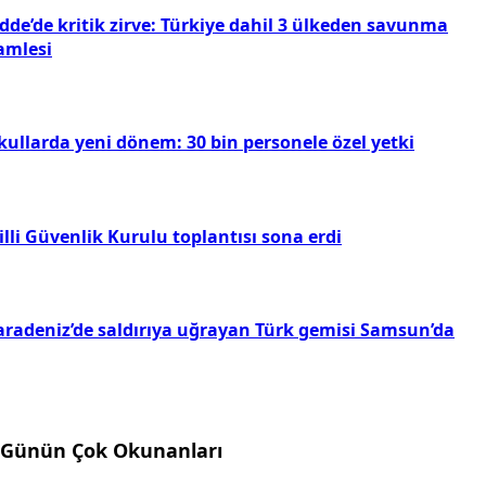
dde’de kritik zirve: Türkiye dahil 3 ülkeden savunma
amlesi
kullarda yeni dönem: 30 bin personele özel yetki
lli Güvenlik Kurulu toplantısı sona erdi
aradeniz’de saldırıya uğrayan Türk gemisi Samsun’da
Günün Çok Okunanları