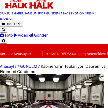
SAMSUN HABER
SAMSUNSPOR
GÜNDEM
ASAYİŞ
EKONOMİ
RESMİ
İLANLAR
Daha Fazla
Foto
Video
Gönder
SON DAKİKA
12:13
YEDAŞ’tan genç yeteneklere kariyer fırsatı! Başvurular
Anasayfa
/
GÜNDEM
/
Kabine Yarın Toplanıyor: Deprem ve
Ekonomi Gündemde