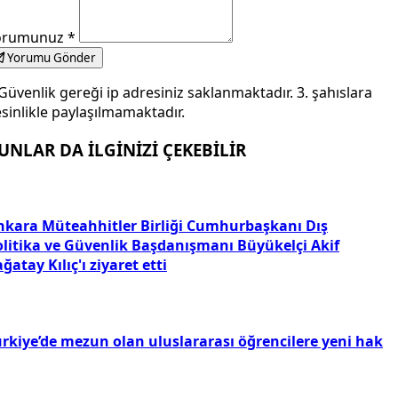
orumunuz
*
Yorumu Gönder
Güvenlik gereği ip adresiniz saklanmaktadır. 3. şahıslara
sinlikle paylaşılmamaktadır.
UNLAR DA İLGİNİZİ ÇEKEBİLİR
nkara Müteahhitler Birliği Cumhurbaşkanı Dış
olitika ve Güvenlik Başdanışmanı Büyükelçi Akif
ğatay Kılıç'ı ziyaret etti
ürkiye’de mezun olan uluslararası öğrencilere yeni hak