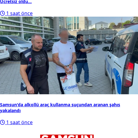
Ücretsiz oldu...
1 saat önce
Samsun'da alkollü araç kullanma suçundan aranan şahıs
yakalandı
1 saat önce