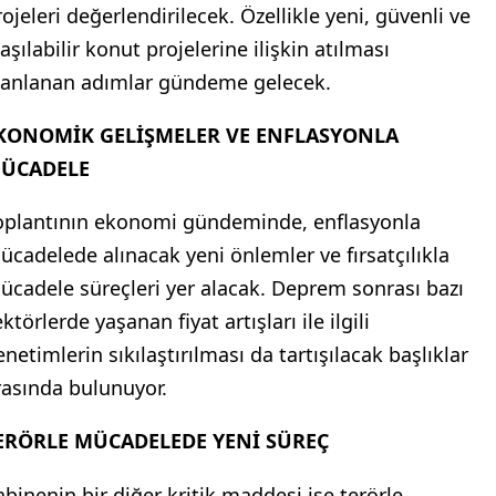
rojeleri değerlendirilecek. Özellikle yeni, güvenli ve
aşılabilir konut projelerine ilişkin atılması
lanlanan adımlar gündeme gelecek.
KONOMİK GELİŞMELER VE ENFLASYONLA
ÜCADELE
oplantının ekonomi gündeminde, enflasyonla
ücadelede alınacak yeni önlemler ve fırsatçılıkla
ücadele süreçleri yer alacak. Deprem sonrası bazı
ktörlerde yaşanan fiyat artışları ile ilgili
netimlerin sıkılaştırılması da tartışılacak başlıklar
rasında bulunuyor.
ERÖRLE MÜCADELEDE YENİ SÜREÇ
abinenin bir diğer kritik maddesi ise terörle