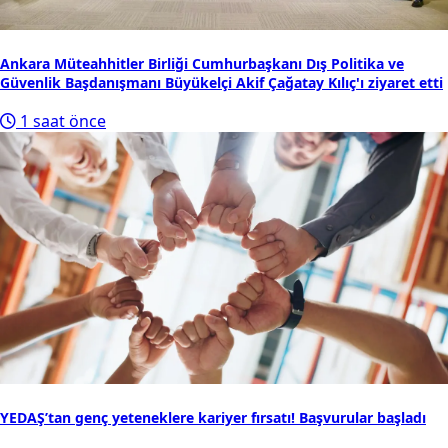
Ankara Müteahhitler Birliği Cumhurbaşkanı Dış Politika ve
Güvenlik Başdanışmanı Büyükelçi Akif Çağatay Kılıç'ı ziyaret etti
1 saat önce
YEDAŞ’tan genç yeteneklere kariyer fırsatı! Başvurular başladı