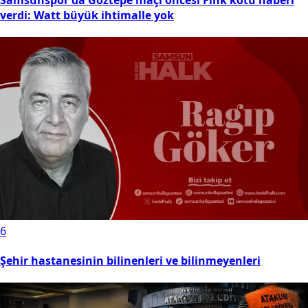
Samsunspor'da Göztepe maçı öncesi Fink kötü haberi
verdi: Watt büyük ihtimalle yok
6
Şehir hastanesinin bilinenleri ve bilinmeyenleri