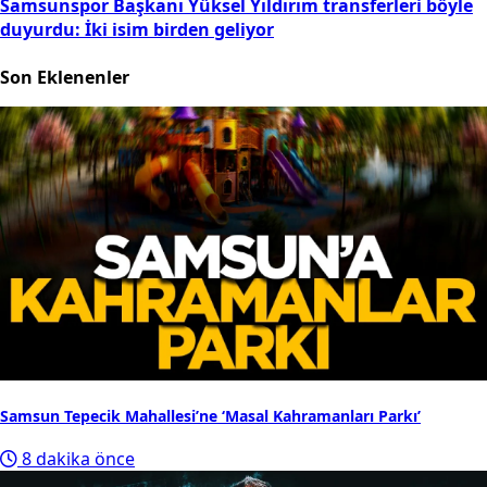
Samsunspor Başkanı Yüksel Yıldırım transferleri böyle
duyurdu: İki isim birden geliyor
Son Eklenenler
Samsun Tepecik Mahallesi’ne ‘Masal Kahramanları Parkı’
8 dakika önce