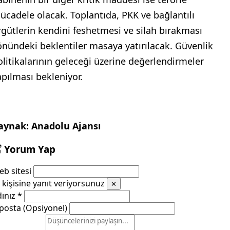
ücadele olacak. Toplantıda, PKK ve bağlantılı
rgütlerin kendini feshetmesi ve silah bırakması
önündeki beklentiler masaya yatırılacak. Güvenlik
olitikalarının geleceği üzerine değerlendirmeler
apılması bekleniyor.
aynak: Anadolu Ajansı
Yorum Yap
b sitesi
kişisine yanıt veriyorsunuz
✕
dınız
*
posta (Opsiyonel)