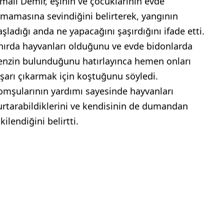
smail Demir, eşinin ve çocuklarının evde
lmamasına sevindiğini belirterek, yangının
aşladığı anda ne yapacağını şaşırdığını ifade etti.
hırda hayvanları olduğunu ve evde bidonlarda
enzin bulunduğunu hatırlayınca hemen onları
ışarı çıkarmak için koştuğunu söyledi.
omşularının yardımı sayesinde hayvanları
urtarabildiklerini ve kendisinin de dumandan
kilendiğini belirtti.