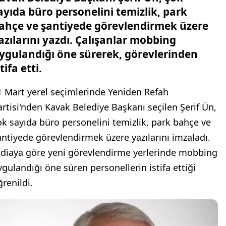
ayıda büro personelini temizlik, park
ahçe ve şantiyede görevlendirmek üzere
azılarını yazdı. Çalışanlar mobbing
ygulandığı öne sürerek, görevlerinden
stifa etti.
1 Mart yerel seçimlerinde Yeniden Refah
artisi'nden Kavak Belediye Başkanı seçilen Şerif Ün,
ok sayıda büro personelini temizlik, park bahçe ve
antiyede görevlendirmek üzere yazılarını imzaladı.
ddiaya göre yeni görevlendirme yerlerinde mobbing
ygulandığı öne süren personellerin istifa ettiği
ğrenildi.