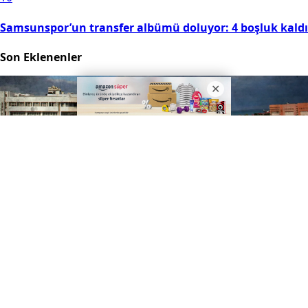
Samsunspor’un transfer albümü doluyor: 4 boşluk kaldı
Son Eklenenler
Samsun'da konaklayan turist sayısı yüzde 13,68 arttı
30 dakika önce