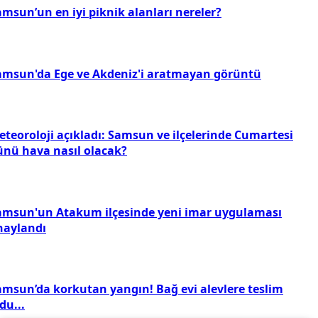
msun’un en iyi piknik alanları nereler?
amsun'da Ege ve Akdeniz'i aratmayan görüntü
eteoroloji açıkladı: Samsun ve ilçelerinde Cumartesi
ünü hava nasıl olacak?
amsun'un Atakum ilçesinde yeni imar uygulaması
naylandı
amsun’da korkutan yangın! Bağ evi alevlere teslim
du...