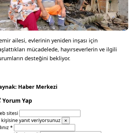
emir ailesi, evlerinin yeniden inşası için
aşlattıkları mücadelede, hayırseverlerin ve ilgili
urumların desteğini bekliyor.
aynak: Haber Merkezi
Yorum Yap
b sitesi
kişisine yanıt veriyorsunuz
✕
dınız
*