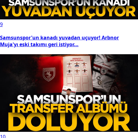
9
Samsunspor'un kanadı yuvadan uçuyor! Arbnor
Muja'yı eski takımı geri istiyor...
10