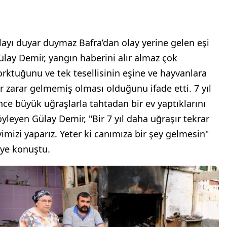
layı duyar duymaz Bafra’dan olay yerine gelen eşi
ülay Demir, yangın haberini alır almaz çok
orktuğunu ve tek tesellisinin eşine ve hayvanlara
ir zarar gelmemiş olması olduğunu ifade etti. 7 yıl
nce büyük uğraşlarla tahtadan bir ev yaptıklarını
öyleyen Gülay Demir, "Bir 7 yıl daha uğraşır tekrar
vimizi yaparız. Yeter ki canımıza bir şey gelmesin"
iye konuştu.