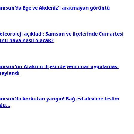
amsun'da Ege ve Akdeniz'i aratmayan görüntü
eteoroloji açıkladı: Samsun ve ilçelerinde Cumartesi
ünü hava nasıl olacak?
amsun'un Atakum ilçesinde yeni imar uygulaması
naylandı
amsun’da korkutan yangın! Bağ evi alevlere teslim
du...