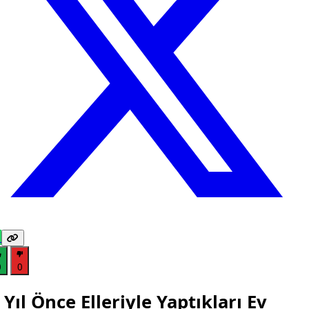
0
0
 Yıl Önce Elleriyle Yaptıkları Ev