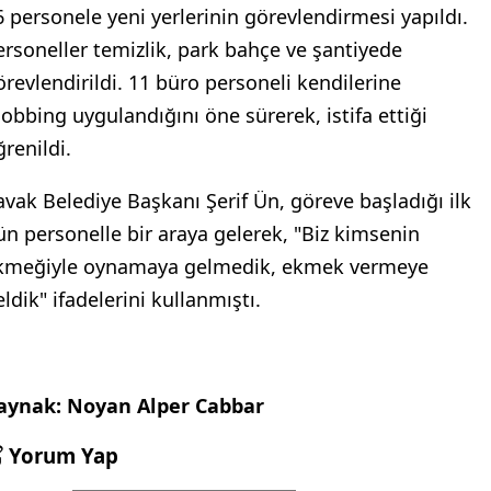
6 personele yeni yerlerinin görevlendirmesi yapıldı.
ersoneller temizlik, park bahçe ve şantiyede
örevlendirildi. 11 büro personeli kendilerine
obbing uygulandığını öne sürerek, istifa ettiği
ğrenildi.
avak Belediye Başkanı Şerif Ün, göreve başladığı ilk
ün personelle bir araya gelerek, "Biz kimsenin
kmeğiyle oynamaya gelmedik, ekmek vermeye
ldik" ifadelerini kullanmıştı.
aynak: Noyan Alper Cabbar
Yorum Yap