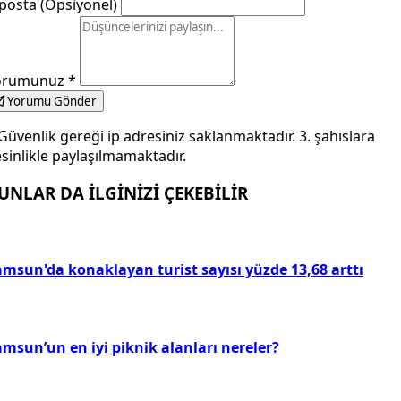
posta (Opsiyonel)
orumunuz
*
Yorumu Gönder
Güvenlik gereği ip adresiniz saklanmaktadır. 3. şahıslara
sinlikle paylaşılmamaktadır.
UNLAR DA İLGİNİZİ ÇEKEBİLİR
amsun'da konaklayan turist sayısı yüzde 13,68 arttı
msun’un en iyi piknik alanları nereler?