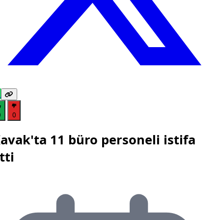
0
0
avak'ta 11 büro personeli istifa
tti