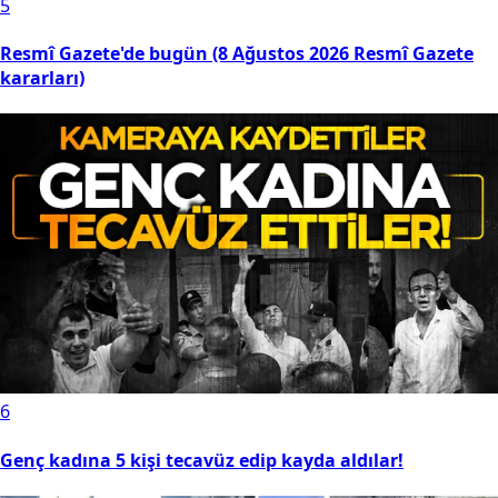
5
Resmî Gazete'de bugün (8 Ağustos 2026 Resmî Gazete
kararları)
6
Genç kadına 5 kişi tecavüz edip kayda aldılar!