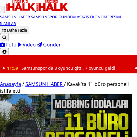
SAMSUN HABER
SAMSUNSPOR
GÜNDEM
ASAYİŞ
EKONOMİ
RESMİ
İLANLAR
Daha Fazla
Foto
Video
Gönder
SON DAKİKA
da 8 oyuncu gitti, 7 oyuncu geldi
11:32
Samsun’un en i
Anasayfa
/
SAMSUN HABER
/
Kavak'ta 11 büro personeli
istifa etti