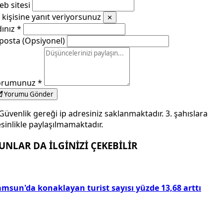
b sitesi
kişisine yanıt veriyorsunuz
✕
dınız
*
posta (Opsiyonel)
orumunuz
*
Yorumu Gönder
Güvenlik gereği ip adresiniz saklanmaktadır. 3. şahıslara
sinlikle paylaşılmamaktadır.
UNLAR DA İLGİNİZİ ÇEKEBİLİR
amsun'da konaklayan turist sayısı yüzde 13,68 arttı