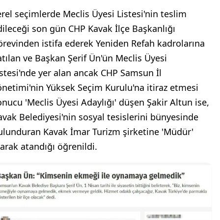
erel seçimlerde Meclis Üyesi Listesi'nin teslim
dileceği son gün CHP Kavak İlçe Başkanlığı
örevinden istifa ederek Yeniden Refah kadrolarına
atılan ve Başkan Şerif Ün'ün Meclis Üyesi
istesi'nde yer alan ancak CHP Samsun İl
önetimi'nin Yüksek Seçim Kurulu'na itiraz etmesi
onucu 'Meclis Üyesi Adaylığı' düşen Şakir Altun ise,
avak Belediyesi'nin sosyal tesislerini bünyesinde
ulunduran Kavak İmar Turizm şirketine 'Müdür'
larak atandığı öğrenildi.