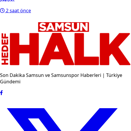
10
Yeni Parti Manisa İl Başkanı İlksen Özalper gözaltına
alındı
Son Eklenenler