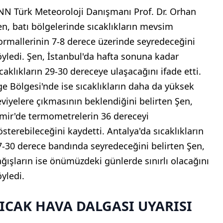
NN Türk Meteoroloji Danışmanı Prof. Dr. Orhan
en, batı bölgelerinde sıcaklıkların mevsim
ormallerinin 7-8 derece üzerinde seyredeceğini
öyledi. Şen, İstanbul'da hafta sonuna kadar
ıcaklıkların 29-30 dereceye ulaşacağını ifade etti.
ge Bölgesi'nde ise sıcaklıkların daha da yüksek
eviyelere çıkmasının beklendiğini belirten Şen,
zmir'de termometrelerin 36 dereceyi
österebileceğini kaydetti. Antalya'da sıcaklıkların
7-30 derece bandında seyredeceğini belirten Şen,
ağışların ise önümüzdeki günlerde sınırlı olacağını
öyledi.
ICAK HAVA DALGASI UYARISI