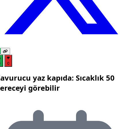
0
0
avurucu yaz kapıda: Sıcaklık 50
ereceyi görebilir