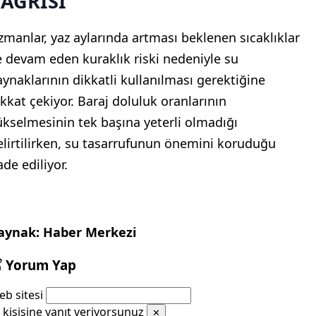
AĞRISI
zmanlar, yaz aylarında artması beklenen sıcaklıklar
e devam eden kuraklık riski nedeniyle su
aynaklarının dikkatli kullanılması gerektiğine
ikkat çekiyor. Baraj doluluk oranlarının
ükselmesinin tek başına yeterli olmadığı
elirtilirken, su tasarrufunun önemini koruduğu
ade ediliyor.
aynak: Haber Merkezi
Yorum Yap
b sitesi
kişisine yanıt veriyorsunuz
✕