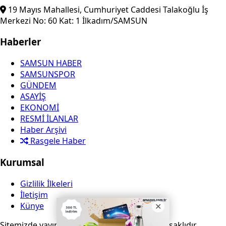
2027 Ocak zammı için ilk tahmin geldi! Emekliye ne kadar artış
bekleniyor?
40 dakika önce