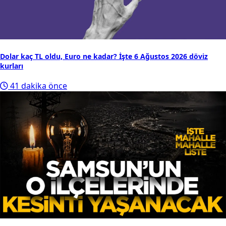
4
Samsunspor'un Drapiński transferinde bonservis detayı
ortaya çıktı! O madde dikkat çekti...