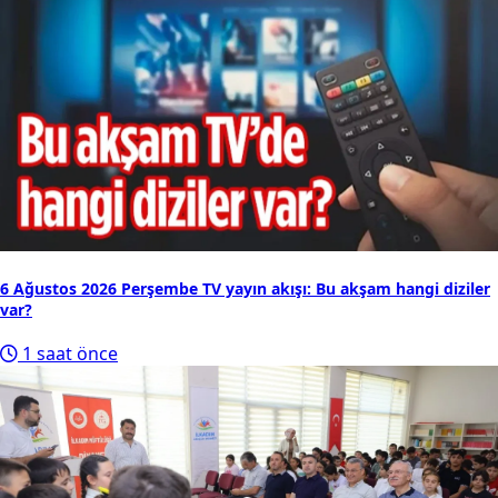
Meteoroloji'den uyarı: 6 Ağustos'ta Samsun ve
ilçelerinde hava durumu
7
Samsun’un lojistik yolunda çile: TIR sürücüleri devrilme
korkusu yaşıyor