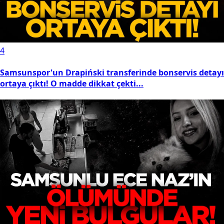
ncelleme: 05.06.2026 12:53
esmi Gazete'de 4 Haziran 2026 tarihli
ararlar, yönetmelikler ve tebliğler
ayımlandı. Resmi Gazete'de bugün neler
ar? İşte 4 Haziran 2026 tarihli ve 33270
ayılı Resmi Gazete ayrıntıları.