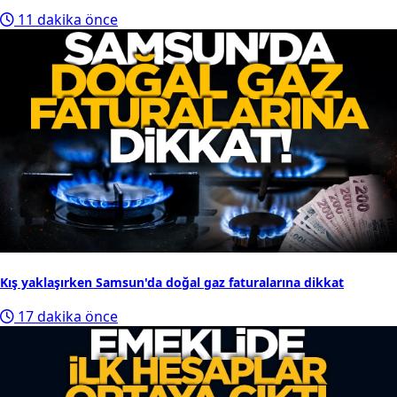
Watt gözünü o karara çevirdi...
2
Eski Samsunsporlu yıldızın yuvaya dönüş hikayesi rafa
kalktı!