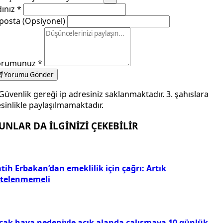
dınız
*
posta (Opsiyonel)
orumunuz
*
Yorumu Gönder
Güvenlik gereği ip adresiniz saklanmaktadır. 3. şahıslara
sinlikle paylaşılmamaktadır.
UNLAR DA İLGİNİZİ ÇEKEBİLİR
tih Erbakan’dan emeklilik için çağrı: Artık
rtelenmemeli
ıcak hava nedeniyle açık alanda çalışmaya 10 günlük