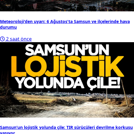
9
Samsun'da görme engelli yoluna araç işgali!