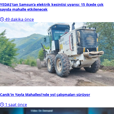
5
Samsunlu Ece Naz’ın ölümünde yeni bulgular ortaya
çıktı
6