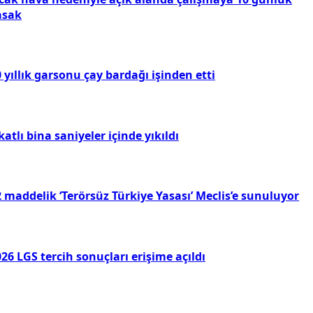
asak
 yıllık garsonu çay bardağı işinden etti
katlı bina saniyeler içinde yıkıldı
 maddelik ‘Terörsüz Türkiye Yasası’ Meclis’e sunuluyor
26 LGS tercih sonuçları erişime açıldı
ylaş