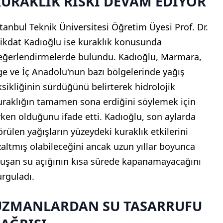
URAKLIK RİSKİ DEVAM EDİYOR
stanbul Teknik Üniversitesi Öğretim Üyesi Prof. Dr.
ikdat Kadıoğlu ise kuraklık konusunda
eğerlendirmelerde bulundu. Kadıoğlu, Marmara,
ge ve İç Anadolu'nun bazı bölgelerinde yağış
ksikliğinin sürdüğünü belirterek hidrolojik
uraklığın tamamen sona erdiğini söylemek için
rken olduğunu ifade etti. Kadıoğlu, son aylarda
örülen yağışların yüzeydeki kuraklık etkilerini
zaltmış olabileceğini ancak uzun yıllar boyunca
luşan su açığının kısa sürede kapanamayacağını
urguladı.
UZMANLARDAN SU TASARRUFU