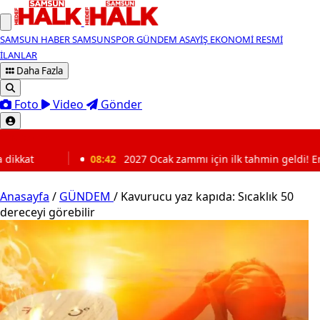
SAMSUN HABER
SAMSUNSPOR
GÜNDEM
ASAYİŞ
EKONOMİ
RESMİ
İLANLAR
Daha Fazla
Foto
Video
Gönder
SON DAKİKA
27 Ocak zammı için ilk tahmin geldi! Emekliye ne kadar artış bekle
Anasayfa
/
GÜNDEM
/
Kavurucu yaz kapıda: Sıcaklık 50
dereceyi görebilir