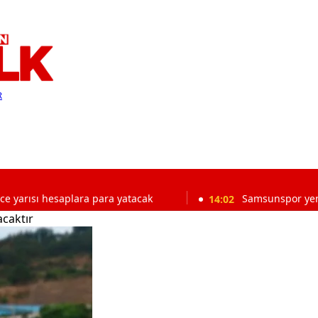
R
hesaplara para yatacak
14:02
Samsunspor yeni transferi 
acaktır