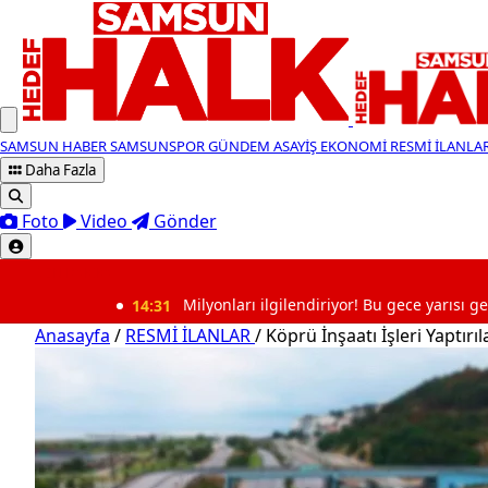
SAMSUN HABER
SAMSUNSPOR
GÜNDEM
ASAYİŞ
EKONOMİ
RESMİ İLANLA
Daha Fazla
Foto
Video
Gönder
SON DAKİKA
14:31
Milyonları ilgilendiriyor! Bu gece yarısı gece yarısı 
Anasayfa
/
RESMİ İLANLAR
/
Köprü İnşaatı İşleri Yaptırıl