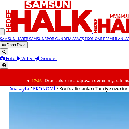
SAMSUN HABER
SAMSUNSPOR
GÜNDEM
ASAYİŞ
EKONOMİ
RESMİ İLANLA
Daha Fazla
Foto
Video
Gönder
SON DAKİKA
17:46
Dron saldırısına uğrayan geminin yaralı mürettebatı Sa
Anasayfa
/
EKONOMİ
/
Körfez limanları Türkiye üzerin