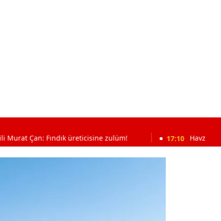
 Fındık üreticisine zulüm!
17:10
Havza’da jandarmadan K