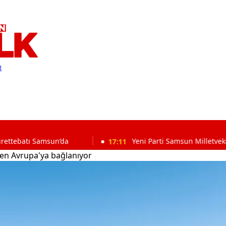
R
msun’da
17:11
Yeni Parti Samsun Milletvekili Murat Çan:
den Avrupa'ya bağlanıyor