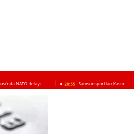
O detayı
20:55
Samsunspor’dan Kasımpaşa karşısında 1 