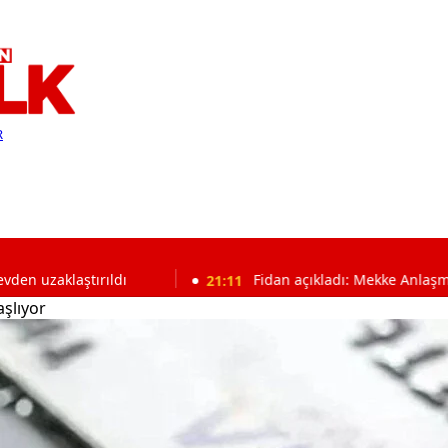
R
tırıldı
21:11
Fidan açıkladı: Mekke Anlaşması’nda NAT
şlıyor