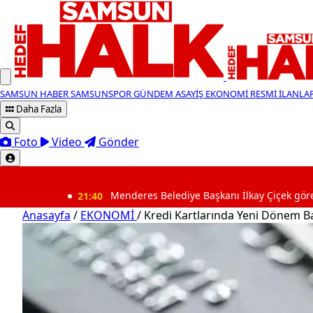
SAMSUN HABER
SAMSUNSPOR
GÜNDEM
ASAYİŞ
EKONOMİ
RESMİ İLANLA
Daha Fazla
Foto
Video
Gönder
SON DAKİKA
21:40
Menderes Belediye Başkanı İlkay Çiçek görevden uzaklaş
Anasayfa
/
EKONOMİ
/
Kredi Kartlarında Yeni Dönem Ba