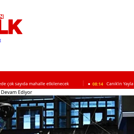
R
da mahalle etkilenecek
08:14
Canik’in Yayla Mahallesi’nd
ir Devam Ediyor