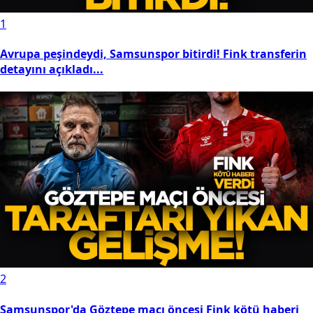
1
Avrupa peşindeydi, Samsunspor bitirdi! Fink transferin
detayını açıkladı...
2
Samsunspor'da Göztepe maçı öncesi Fink kötü haberi