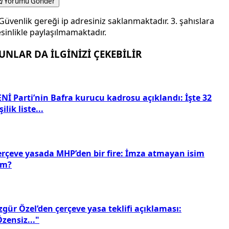
Yorumu Gönder
Güvenlik gereği ip adresiniz saklanmaktadır. 3. şahıslara
sinlikle paylaşılmamaktadır.
UNLAR DA İLGİNİZİ ÇEKEBİLİR
Nİ Parti’nin Bafra kurucu kadrosu açıklandı: İşte 32
şilik liste...
erçeve yasada MHP’den bir fire: İmza atmayan isim
im?
gür Özel’den çerçeve yasa teklifi açıklaması:
zensiz..."