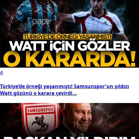
4
Türkiye’de örneği yaşanmıştı! Samsunspor'un yıldızı
Watt gözünü o karara çevirdi...