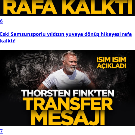
6
Eski Samsunsporlu yıldızın yuvaya dönüş hikayesi rafa
kalktı!
7