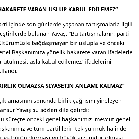
HAKARETE VARAN ÜSLUP KABUL EDİLEMEZ”
arti içinde son günlerde yaşanan tartışmalarla ilgili
leştirilerde bulunan Yavaş, “Bu tartışmaların, parti
ültürümüzle bağdaşmayan bir üslupla ve önceki
enel Başkanımıza yönelik hakarete varan ifadelerle
ürütülmesi, asla kabul edilemez” ifadelerini
ullandı.
BİRLİK OLMAZSA SİYASETİN ANLAMI KALMAZ”
çıklamasının sonunda birlik çağrısını yineleyen
ansur Yavaş şu sözleri dile getirdi:
Bu süreçte önceki genel başkanımız, mevcut genel
aşkanımız ve tüm partililerin tek yumruk halinde
ir ve bütün durması en büyük arzumdur, olması