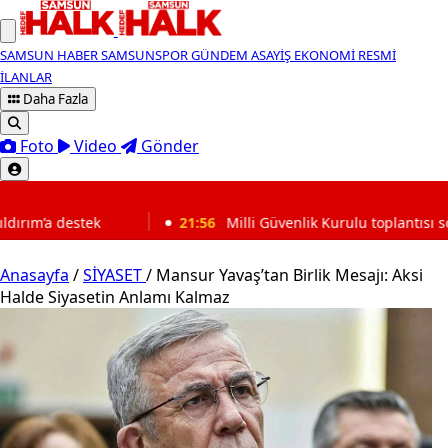
SAMSUN HABER
SAMSUNSPOR
GÜNDEM
ASAYİŞ
EKONOMİ
RESMİ
İLANLAR
Daha Fazla
Foto
Video
Gönder
SON DAKİKA
21:56
Milli Güvenlik Kurulu toplantısı sona erdi
Anasayfa
/
SİYASET
/
Mansur Yavaş’tan Birlik Mesajı: Aksi
Halde Siyasetin Anlamı Kalmaz