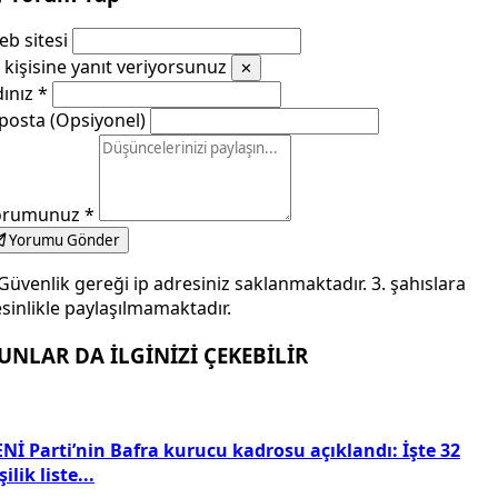
b sitesi
kişisine yanıt veriyorsunuz
✕
dınız
*
posta (Opsiyonel)
orumunuz
*
Yorumu Gönder
Güvenlik gereği ip adresiniz saklanmaktadır. 3. şahıslara
sinlikle paylaşılmamaktadır.
UNLAR DA İLGİNİZİ ÇEKEBİLİR
Nİ Parti’nin Bafra kurucu kadrosu açıklandı: İşte 32
şilik liste...