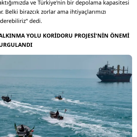
aktığımızda ve Türkiye'nin bir depolama kapasitesi
r. Belki birazcık zorlar ama ihtiyaçlarımızı
derebiliriz" dedi.
ALKINMA YOLU KORİDORU PROJESİ'NİN ÖNEMİ
URGULANDI