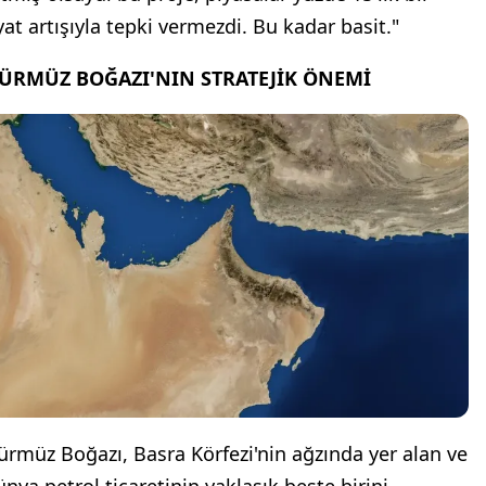
yat artışıyla tepki vermezdi. Bu kadar basit."
ÜRMÜZ BOĞAZI'NIN STRATEJİK ÖNEMİ
ürmüz Boğazı, Basra Körfezi'nin ağzında yer alan ve
ünya petrol ticaretinin yaklaşık beşte birini