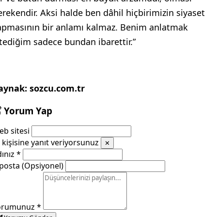
erekendir. Aksi halde ben dâhil hiçbirimizin siyaset
apmasının bir anlamı kalmaz. Benim anlatmak
stediğim sadece bundan ibarettir.”
aynak: sozcu.com.tr
Yorum Yap
b sitesi
kişisine yanıt veriyorsunuz
✕
dınız
*
posta (Opsiyonel)
orumunuz
*