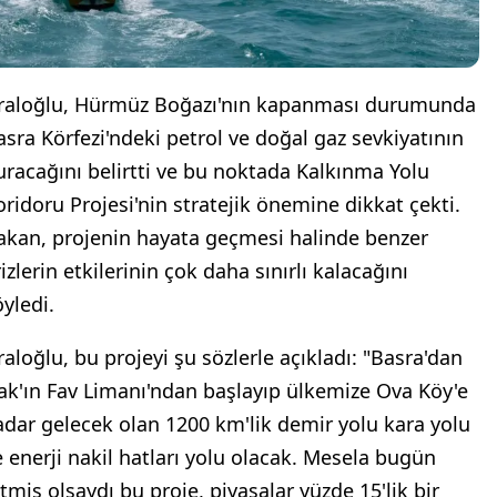
raloğlu, Hürmüz Boğazı'nın kapanması durumunda
asra Körfezi'ndeki petrol ve doğal gaz sevkiyatının
uracağını belirtti ve bu noktada Kalkınma Yolu
oridoru Projesi'nin stratejik önemine dikkat çekti.
akan, projenin hayata geçmesi halinde benzer
izlerin etkilerinin çok daha sınırlı kalacağını
öyledi.
raloğlu, bu projeyi şu sözlerle açıkladı: "Basra'dan
rak'ın Fav Limanı'ndan başlayıp ülkemize Ova Köy'e
adar gelecek olan 1200 km'lik demir yolu kara yolu
e enerji nakil hatları yolu olacak. Mesela bugün
itmiş olsaydı bu proje, piyasalar yüzde 15'lik bir