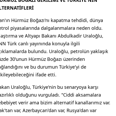
ÜRMÜZ BOĞAZI GERİLİMİ VE TÜRKİYE'NİN
LTERNATİFLERİ
ran'ın Hürmüz Boğazı'nı kapatma tehdidi, dünya
etrol piyasalarında dalgalanmalara neden oldu.
laştırma ve Altyapı Bakanı Abdulkadir Uraloğlu,
NN Türk canlı yayınında konuyla ilgili
çıklamalarda bulundu. Uraloğlu, petrolün yaklaşık
üzde 30'unun Hürmüz Boğazı üzerinden
ağlandığını ve bu durumun Türkiye'yi de
kileyebileceğini ifade etti.
akan Uraloğlu, Türkiye'nin bu senaryoya karşı
azırlıklı olduğunu vurguladı. "Ciddi aksamalara
ebebiyet verir ama bizim alternatif kanallarımız var.
rak'tan var, Azerbaycan'dan var, Rusya'dan var