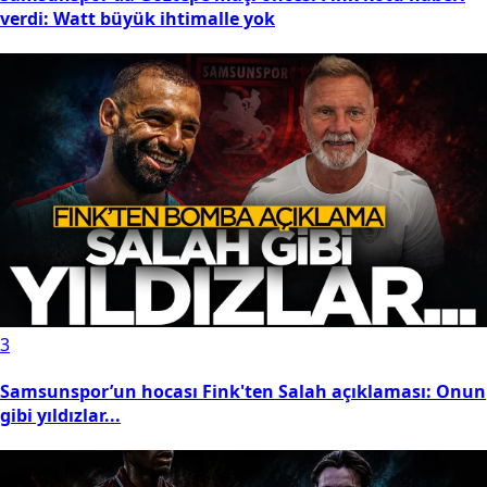
verdi: Watt büyük ihtimalle yok
3
Samsunspor’un hocası Fink'ten Salah açıklaması: Onun
gibi yıldızlar...