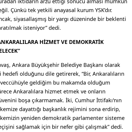
uradan iktidarın arzu ettiği sonucu alması mümkün
eğil. Çünkü tek yetkili anayasal kurum YSK’dır.
ncak, siyasallaşmış bir yargı düzeninde bir beklenti
aratılmak isteniyor” dedi.
ANKARALILARA HİZMET VE DEMOKRATİK
ELECEK”
avaş, Ankara Büyükşehir Belediye Başkanı olarak
i hedefi olduğunu dile getirerek, “Bir, Ankaralıların
eveccühüyle geldiğim bu makamda olduğum
ürece Ankaralılara hizmet etmek ve onların
üvenini boşa çıkarmamak. İki, Cumhur İttifakı'nın
lkemize dayattığı başkanlık rejimini sona erdirip,
lkemizin yeniden demokratik parlamenter sisteme
eçişini sağlamak için bir nefer gibi çalışmak” dedi.