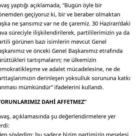
avaş yaptığı açıklamada, “Bugün öyle bir
önemden geçiyoruz ki, bir ve beraber olmaktan
aşka ne şansımız var ne de çaremiz. 30 Haziran’daki
va süreciyle ilişkilendirilerek, partililerimizin ya da
artili görünen bazı isimlerin mevcut Genel
aşkanımız ve önceki Genel Başkanımız etrafında
ürüttükleri tartışmaların; ne ülkemizin
emokratikleşme ve adalet mücadelesine, ne de
urttaşlarımızın derinleşen yoksulluk sorununa katkı
unması mümkündür” ifadelerini kullandı.
TORUNLARIMIZ DAHİ AFFETMEZ”
avaş, açıklamasında şu değerlendirmelere yer
rdi:
Hep söyledim; bu sadece bizim partimizin meselesi