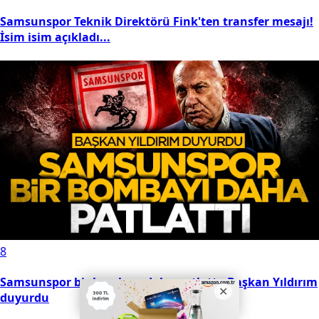
Samsunspor Teknik Direktörü Fink'ten transfer mesajı!
İsim isim açıkladı...
8
Samsunspor bir bombayı daha patlattı: Başkan Yıldırım
duyurdu