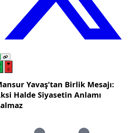
0
0
ansur Yavaş’tan Birlik Mesajı:
ksi Halde Siyasetin Anlamı
almaz