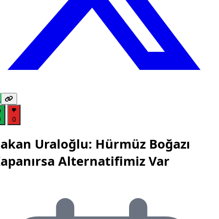
0
0
akan Uraloğlu: Hürmüz Boğazı
apanırsa Alternatifimiz Var