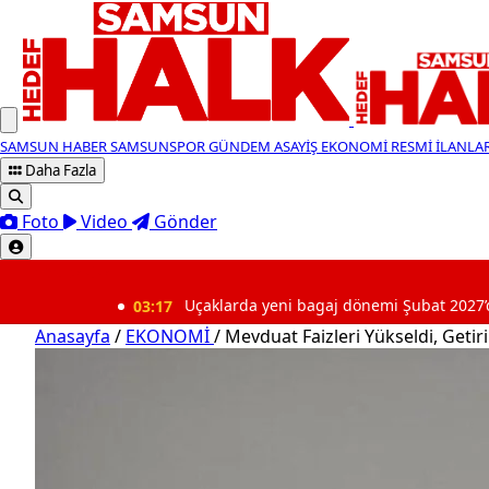
SAMSUN HABER
SAMSUNSPOR
GÜNDEM
ASAYİŞ
EKONOMİ
RESMİ İLANLA
Daha Fazla
Foto
Video
Gönder
SON DAKİKA
03:17
Uçaklarda yeni bagaj dönemi Şubat 2027’de başlayac
Anasayfa
/
EKONOMİ
/
Mevduat Faizleri Yükseldi, Getiril