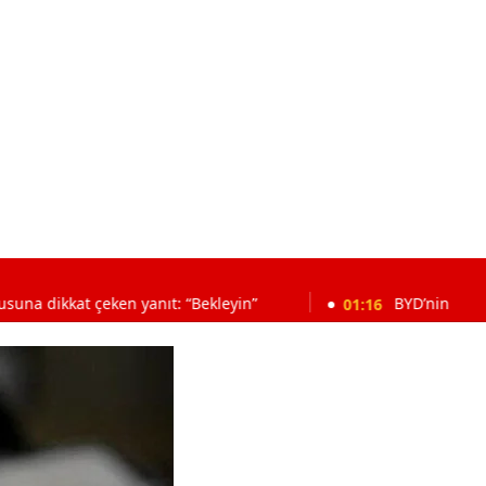
 çeken yanıt: “Bekleyin”
01:16
BYD’nin Türkiye satışlar