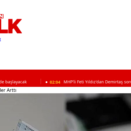
R
ak
02:04
MHP'li Feti Yıldız'dan Demirtaş sorusuna dikkat
er Arttı