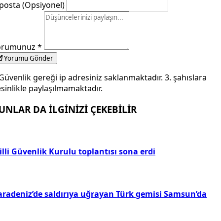
posta (Opsiyonel)
orumunuz
*
Yorumu Gönder
Güvenlik gereği ip adresiniz saklanmaktadır. 3. şahıslara
sinlikle paylaşılmamaktadır.
UNLAR DA İLGİNİZİ ÇEKEBİLİR
lli Güvenlik Kurulu toplantısı sona erdi
aradeniz’de saldırıya uğrayan Türk gemisi Samsun’da