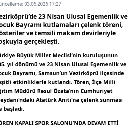
ncelleme: 03.06.2026 17:27
ezirköprü’de 23 Nisan Ulusal Egemenlik ve
ocuk Bayramı kutlamaları çelenk töreni,
österiler ve temsili makam devirleriyle
oşkuyla gerçekleşti.
ürkiye Büyük Millet Meclisi’nin kuruluşunun
05. yıl dönümü ve 23 Nisan Ulusal Egemenlik ve
ocuk Bayramı, Samsun’un Vezirköprü ilçesinde
eşitli etkinliklerle kutlandı. Tören, İlçe Milli
ğitim Müdürü Resul Özata’nın Cumhuriyet
eydanı’ndaki Atatürk Anıtı'na çelenk sunması
le başladı.
ÖREN KAPALI SPOR SALONU’NDA DEVAM ETTİ