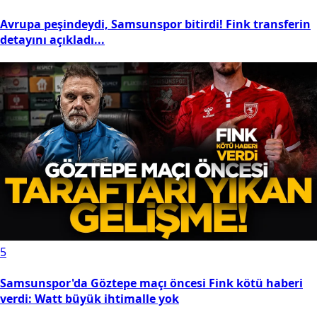
Avrupa peşindeydi, Samsunspor bitirdi! Fink transferin
detayını açıkladı...
5
Samsunspor'da Göztepe maçı öncesi Fink kötü haberi
verdi: Watt büyük ihtimalle yok