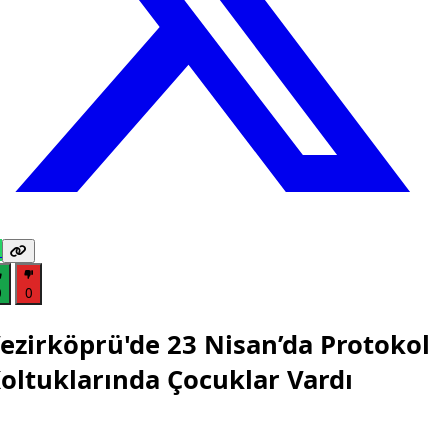
0
0
ezirköprü'de 23 Nisan’da Protokol
oltuklarında Çocuklar Vardı