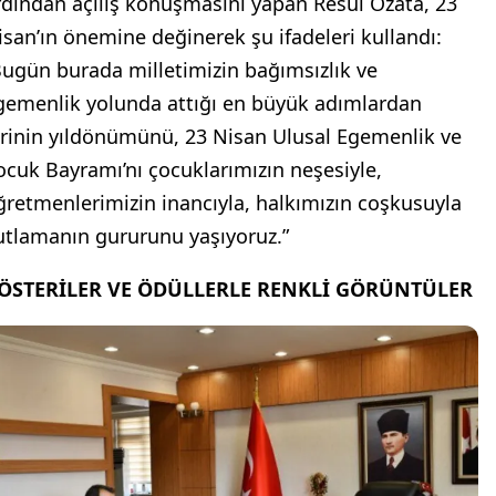
rdından açılış konuşmasını yapan Resul Özata, 23
isan’ın önemine değinerek şu ifadeleri kullandı:
Bugün burada milletimizin bağımsızlık ve
gemenlik yolunda attığı en büyük adımlardan
irinin yıldönümünü, 23 Nisan Ulusal Egemenlik ve
ocuk Bayramı’nı çocuklarımızın neşesiyle,
ğretmenlerimizin inancıyla, halkımızın coşkusuyla
utlamanın gururunu yaşıyoruz.”
ÖSTERİLER VE ÖDÜLLERLE RENKLİ GÖRÜNTÜLER