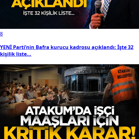
8
YENİ Parti’nin Bafra kurucu kadrosu açıklandı: İşte 32
kişilik liste...