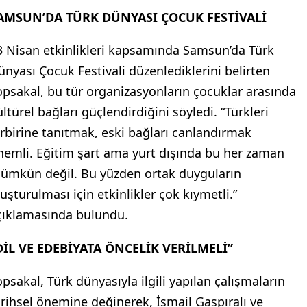
AMSUN’DA TÜRK DÜNYASI ÇOCUK FESTİVALİ
3 Nisan etkinlikleri kapsamında Samsun’da Türk
ünyası Çocuk Festivali düzenlediklerini belirten
opsakal, bu tür organizasyonların çocuklar arasında
ltürel bağları güçlendirdiğini söyledi. “Türkleri
irbirine tanıtmak, eski bağları canlandırmak
nemli. Eğitim şart ama yurt dışında bu her zaman
ümkün değil. Bu yüzden ortak duyguların
luşturulması için etkinlikler çok kıymetli.”
çıklamasında bulundu.
DİL VE EDEBİYATA ÖNCELİK VERİLMELİ”
opsakal, Türk dünyasıyla ilgili yapılan çalışmaların
arihsel önemine değinerek, İsmail Gaspıralı ve