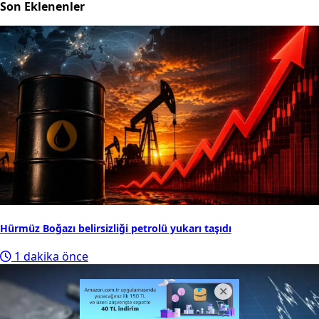
Son Eklenenler
Hürmüz Boğazı belirsizliği petrolü yukarı taşıdı
1 dakika önce