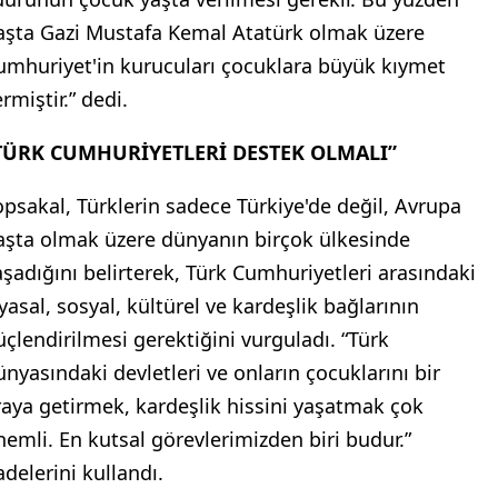
aşta Gazi Mustafa Kemal Atatürk olmak üzere
umhuriyet'in kurucuları çocuklara büyük kıymet
rmiştir.” dedi.
TÜRK CUMHURİYETLERİ DESTEK OLMALI”
opsakal, Türklerin sadece Türkiye'de değil, Avrupa
aşta olmak üzere dünyanın birçok ülkesinde
aşadığını belirterek, Türk Cumhuriyetleri arasındaki
iyasal, sosyal, kültürel ve kardeşlik bağlarının
üçlendirilmesi gerektiğini vurguladı. “Türk
ünyasındaki devletleri ve onların çocuklarını bir
raya getirmek, kardeşlik hissini yaşatmak çok
nemli. En kutsal görevlerimizden biri budur.”
adelerini kullandı.