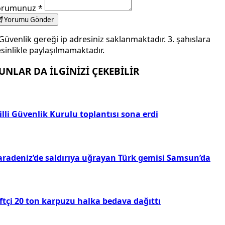
orumunuz
*
Yorumu Gönder
Güvenlik gereği ip adresiniz saklanmaktadır. 3. şahıslara
sinlikle paylaşılmamaktadır.
UNLAR DA İLGİNİZİ ÇEKEBİLİR
lli Güvenlik Kurulu toplantısı sona erdi
aradeniz’de saldırıya uğrayan Türk gemisi Samsun’da
ftçi 20 ton karpuzu halka bedava dağıttı