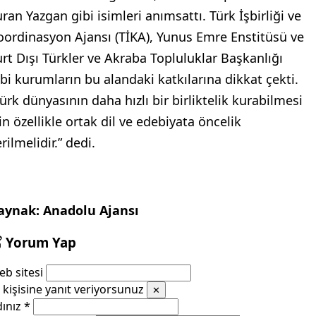
uran Yazgan gibi isimleri anımsattı. Türk İşbirliği ve
oordinasyon Ajansı (TİKA), Yunus Emre Enstitüsü ve
urt Dışı Türkler ve Akraba Topluluklar Başkanlığı
ibi kurumların bu alandaki katkılarına dikkat çekti.
Türk dünyasının daha hızlı bir birliktelik kurabilmesi
in özellikle ortak dil ve edebiyata öncelik
rilmelidir.” dedi.
aynak: Anadolu Ajansı
Yorum Yap
b sitesi
kişisine yanıt veriyorsunuz
✕
dınız
*