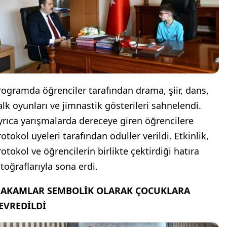
rogramda öğrenciler tarafından drama, şiir, dans,
alk oyunları ve jimnastik gösterileri sahnelendi.
yrıca yarışmalarda dereceye giren öğrencilere
otokol üyeleri tarafından ödüller verildi. Etkinlik,
rotokol ve öğrencilerin birlikte çektirdiği hatıra
otoğraflarıyla sona erdi.
AKAMLAR SEMBOLİK OLARAK ÇOCUKLARA
EVREDİLDİ