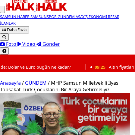
SAMSUN HABER
SAMSUNSPOR
GÜNDEM
ASAYİŞ
EKONOMİ
RESMİ
İLANLAR
Daha Fazla
Foto
Video
Gönder
SON DAKİKA
n ne kadar?
09:25
Altın fiyatlarında yeni hareketlilik: G
Anasayfa
/
GÜNDEM
/
MHP Samsun Milletvekili İlyas
Topsakal: Türk Çocuklarını Bir Araya Getirmeliyiz