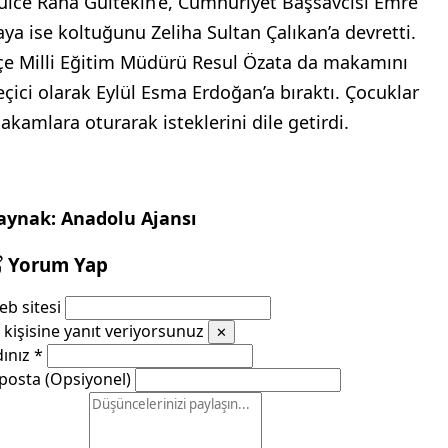
ülce Rana Gültekin’e, Cumhuriyet Başsavcısı Emre
aya ise koltuğunu Zeliha Sultan Çalıkan’a devretti.
lçe Milli Eğitim Müdürü Resul Özata da makamını
eçici olarak Eylül Esma Erdoğan’a bıraktı. Çocuklar
akamlara oturarak isteklerini dile getirdi.
aynak: Anadolu Ajansı
Yorum Yap
b sitesi
kişisine yanıt veriyorsunuz
✕
dınız
*
posta (Opsiyonel)