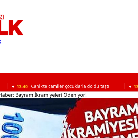
R
0
Canik’te camiler çocuklarla doldu taştı
13:34
Başkan 
 Haber: Bayram İkramiyeleri Ödeniyor!