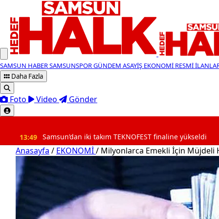
SAMSUN HABER
SAMSUNSPOR
GÜNDEM
ASAYİŞ
EKONOMİ
RESMİ İLANLA
Daha Fazla
Foto
Video
Gönder
SON DAKİKA
Samsun’dan iki takım TEKNOFEST finaline yükseldi
13:4
Anasayfa
/
EKONOMİ
/
Milyonlarca Emekli İçin Müjdeli