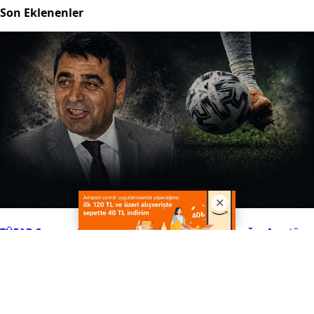
Son Eklenenler
TÜFAD Samsun Başkanı Hakkı Bayrak’tan TFF’ye çağrı: Amatör
futbolun geleceği tehlikede
25 dakika önce