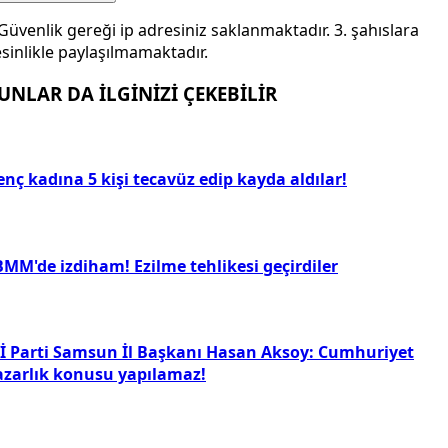
Güvenlik gereği ip adresiniz saklanmaktadır. 3. şahıslara
sinlikle paylaşılmamaktadır.
UNLAR DA İLGİNİZİ ÇEKEBİLİR
nç kadına 5 kişi tecavüz edip kayda aldılar!
BMM'de izdiham! Ezilme tehlikesi geçirdiler
Yİ Parti Samsun İl Başkanı Hasan Aksoy: Cumhuriyet
azarlık konusu yapılamaz!