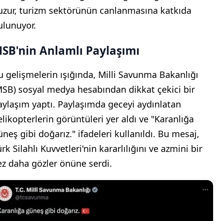
uzur, turizm sektörünün canlanmasına katkıda
ulunuyor.
SB'nin Anlamlı Paylaşımı
u gelişmelerin ışığında, Milli Savunma Bakanlığı
MSB) sosyal medya hesabından dikkat çekici bir
aylaşım yaptı. Paylaşımda geceyi aydınlatan
elikopterlerin görüntüleri yer aldı ve "Karanlığa
üneş gibi doğarız." ifadeleri kullanıldı. Bu mesaj,
rk Silahlı Kuvvetleri'nin kararlılığını ve azmini bir
ez daha gözler önüne serdi.