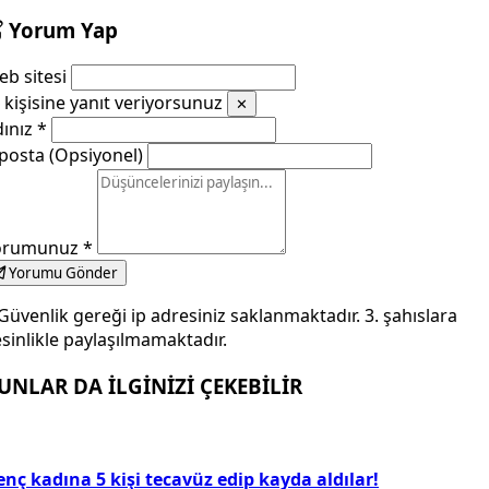
Yorum Yap
b sitesi
kişisine yanıt veriyorsunuz
✕
dınız
*
posta (Opsiyonel)
orumunuz
*
Yorumu Gönder
Güvenlik gereği ip adresiniz saklanmaktadır. 3. şahıslara
sinlikle paylaşılmamaktadır.
UNLAR DA İLGİNİZİ ÇEKEBİLİR
nç kadına 5 kişi tecavüz edip kayda aldılar!