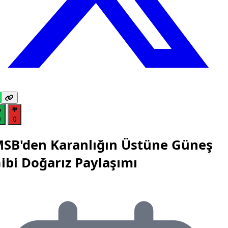
0
0
SB'den Karanlığın Üstüne Güneş
ibi Doğarız Paylaşımı