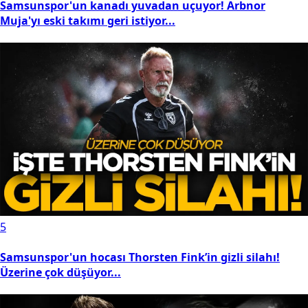
Samsunspor'un kanadı yuvadan uçuyor! Arbnor
Muja'yı eski takımı geri istiyor...
5
Samsunspor'un hocası Thorsten Fink’in gizli silahı!
Üzerine çok düşüyor...