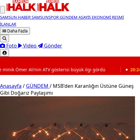
SAMSUN HABER
SAMSUNSPOR
GÜNDEM
ASAYİŞ
EKONOMİ
RESMİ
İLANLAR
Daha Fazla
Foto
Video
Gönder
SON DAKİKA
TV gösterisi büyük ilgi gördü
20:24
Karasamsun Spor Ku
Anasayfa
/
GÜNDEM
/
MSB'den Karanlığın Üstüne Güneş
Gibi Doğarız Paylaşımı