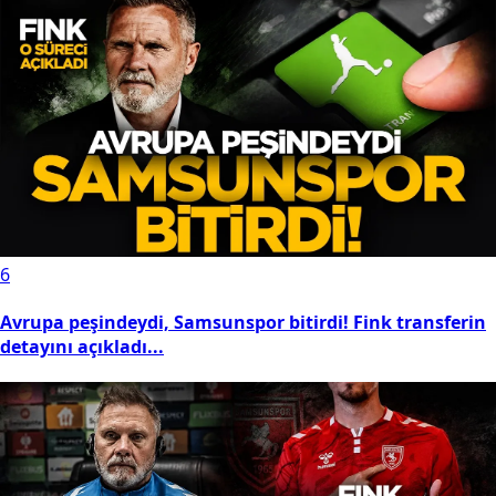
6
Avrupa peşindeydi, Samsunspor bitirdi! Fink transferin
detayını açıkladı...