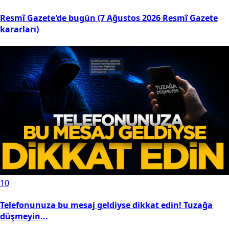
Resmî Gazete'de bugün (7 Ağustos 2026 Resmî Gazete
kararları)
10
Telefonunuza bu mesaj geldiyse dikkat edin! Tuzağa
düşmeyin...