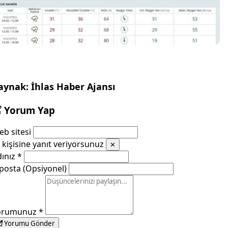
aynak: İhlas Haber Ajansı
Yorum Yap
b sitesi
kişisine yanıt veriyorsunuz
✕
dınız
*
posta (Opsiyonel)
orumunuz
*
Yorumu Gönder