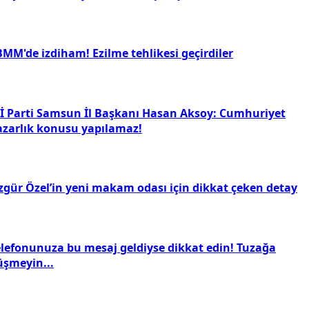
BMM'de izdiham! Ezilme tehlikesi geçirdiler
Yİ Parti Samsun İl Başkanı Hasan Aksoy: Cumhuriyet
azarlık konusu yapılamaz!
zgür Özel’in yeni makam odası için dikkat çeken detay
elefonunuza bu mesaj geldiyse dikkat edin! Tuzağa
üşmeyin...