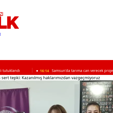
R
16:14
Samsun'da tarıma can verecek proje
16
sert tepki: Kazanılmış haklarımızdan vazgeçmiyoruz