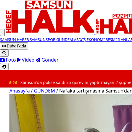
SAMSUN HABER
SAMSUNSPOR
GÜNDEM
ASAYİŞ
EKONOMİ
RESMİ İLANLA
Daha Fazla
Foto
Video
Gönder
SON DAKİKA
un'da polise saldırıp görevini yaptırmayan 2 şüpheli tutuklandı
Anasayfa
/
GÜNDEM
/
Nafaka tartışmasına Samsun’dan 