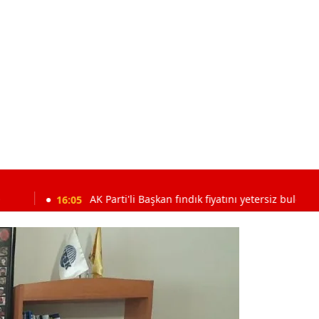
:05
AK Parti'li Başkan fındık fiyatını yetersiz buldu!
15:4