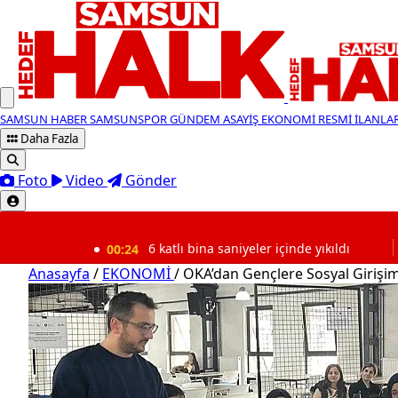
SAMSUN HABER
SAMSUNSPOR
GÜNDEM
ASAYİŞ
EKONOMİ
RESMİ İLANLA
Daha Fazla
Foto
Video
Gönder
SON DAKİKA
00:24
6 katlı bina saniyeler içinde yıkıldı
00:00
Anasayfa
/
EKONOMİ
/
OKA’dan Gençlere Sosyal Girişim