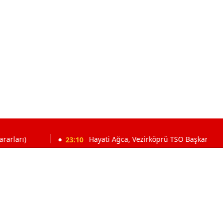
23:10
Hayati Ağca, Vezirköprü TSO Başkanlığına adaylığını