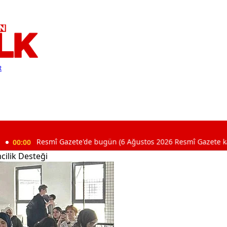
R
Resmî Gazete'de bugün (6 Ağustos 2026 Resmî Gazete kararları)
cilik Desteği