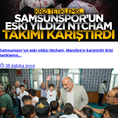
Samsunspor’un eski yıldızı Ntcham, Marsilya’yı karıştırdı! Krizi
tetiklemiş...
38 dakika önce