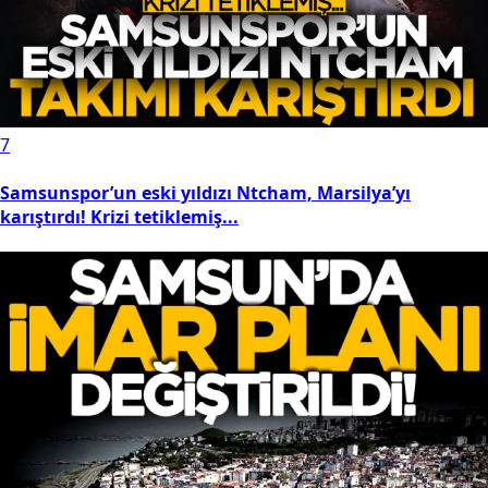
7
Samsunspor’un eski yıldızı Ntcham, Marsilya’yı
karıştırdı! Krizi tetiklemiş...