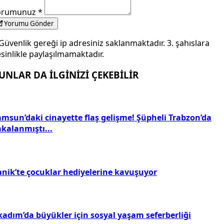
orumunuz
*
Yorumu Gönder
Güvenlik gereği ip adresiniz saklanmaktadır. 3. şahıslara
sinlikle paylaşılmamaktadır.
UNLAR DA İLGİNİZİ ÇEKEBİLİR
amsun’daki cinayette flaş gelişme! Şüpheli Trabzon’da
akalanmıştı...
anik’te çocuklar hediyelerine kavuşuyor
kadım’da büyükler için sosyal yaşam seferberliği