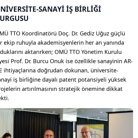
NİVERSİTE-SANAYİ İŞ BİRLİĞİ
URGUSU
MÜ TTO Koordinatörü Doç. Dr. Gediz Uğuz güçlü
ir ekip ruhuyla akademisyenlerin her an yanında
lduklarını aktarırken; OMÜ TTO Yönetim Kurulu
yesi Prof. Dr. Burcu Onuk ise özellikle sanayinin AR-
E ihtiyaçlarına doğrudan dokunan, üniversite-
anayi iş birliğine dayalı patent potansiyeli yüksek
rojelerin artırılmasının stratejik önemine dikkat
kti.