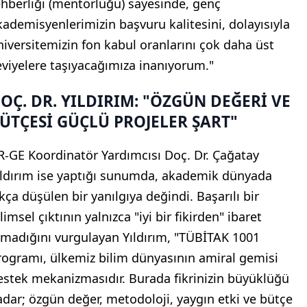
ehberliği (mentörlüğü) sayesinde, genç
kademisyenlerimizin başvuru kalitesini, dolayısıyla
niversitemizin fon kabul oranlarını çok daha üst
eviyelere taşıyacağımıza inanıyorum."
OÇ. DR. YILDIRIM: "ÖZGÜN DEĞERİ VE
ÜTÇESİ GÜÇLÜ PROJELER ŞART"
R-GE Koordinatör Yardımcısı Doç. Dr. Çağatay
ıldırım ise yaptığı sunumda, akademik dünyada
ıkça düşülen bir yanılgıya değindi. Başarılı bir
limsel çıktının yalnızca "iyi bir fikirden" ibaret
lmadığını vurgulayan Yıldırım, "TÜBİTAK 1001
rogramı, ülkemiz bilim dünyasının amiral gemisi
estek mekanizmasıdır. Burada fikrinizin büyüklüğü
adar; özgün değer, metodoloji, yaygın etki ve bütçe