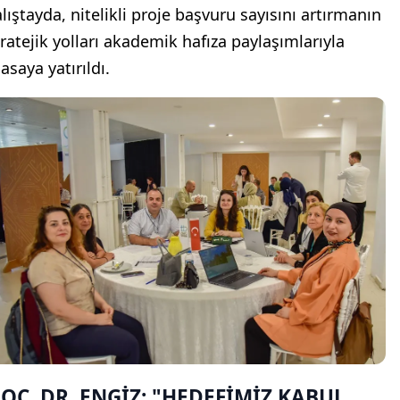
alıştayda, nitelikli proje başvuru sayısını artırmanın
tratejik yolları akademik hafıza paylaşımlarıyla
asaya yatırıldı.
OÇ. DR. ENGİZ: "HEDEFİMİZ KABUL