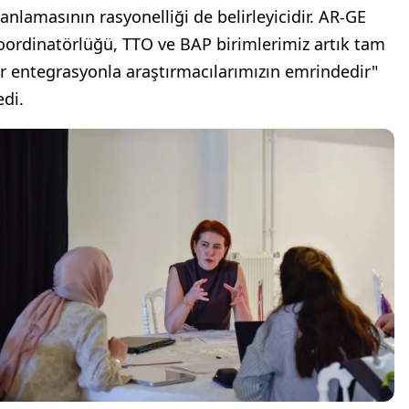
lanlamasının rasyonelliği de belirleyicidir. AR-GE
oordinatörlüğü, TTO ve BAP birimlerimiz artık tam
ir entegrasyonla araştırmacılarımızın emrindedir"
edi.