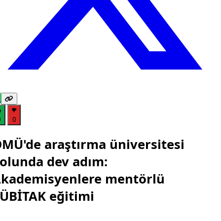
0
0
MÜ'de araştırma üniversitesi
olunda dev adım:
kademisyenlere mentörlü
ÜBİTAK eğitimi