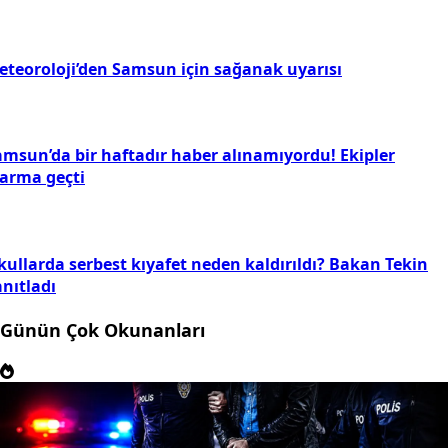
eteoroloji’den Samsun için sağanak uyarısı
amsun’da bir haftadır haber alınamıyordu! Ekipler
larma geçti
kullarda serbest kıyafet neden kaldırıldı? Bakan Tekin
nıtladı
Günün Çok Okunanları