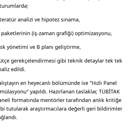
turumlarda;
iteratür analizi ve hipotez sınama,
ş paketlerinin (iş-zaman grafiği) optimizasyonu,
isk yönetimi ve B planı geliştirme,
ütçe gerekçelendirmesi gibi teknik detaylar tek tek
aliz edildi.
alıştayın en heyecanlı bölümünde ise "Hızlı Panel
imülasyonu" yapıldı. Hazırlanan taslaklar, TÜBİTAK
aneli formatında mentörler tarafından anlık kritiğe
abi tutularak araştırmacılara değerli geri bildirimler
ağlandı.