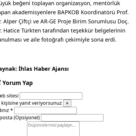
üyük beğeni toplayan organizasyon, mentörlük
apan akademisyenlere BAPKOB Koordinatörü Prof.
r. Alper Çiftçi ve AR-GE Proje Birim Sorumlusu Doç.
r. Hatice Türkten tarafından teşekkür belgelerinin
unulması ve aile fotoğrafı çekimiyle sona erdi.
aynak: İhlas Haber Ajansı
Yorum Yap
b sitesi
kişisine yanıt veriyorsunuz
✕
dınız
*
posta (Opsiyonel)