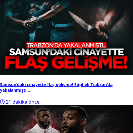
Samsun’daki cinayette flaş gelişme! Şüpheli Trabzon’da
yakalanmıştı...
21 dakika önce