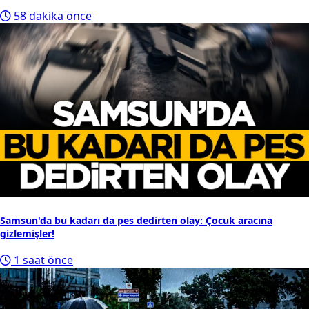
58 dakika önce
Samsun'da bu kadarı da pes dedirten olay: Çocuk aracına
gizlemişler!
1 saat önce