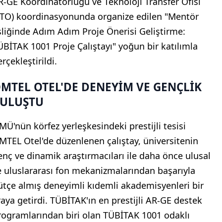
R-GE Koordinatörlüğü ve Teknoloji Transfer Ofisi
TTO) koordinasyonunda organize edilen "Mentör
şliğinde Adım Adım Proje Önerisi Geliştirme:
ÜBİTAK 1001 Proje Çalıştayı" yoğun bir katılımla
rçekleştirildi.
MTEL OTEL'DE DENEYİM VE GENÇLİK
ULUŞTU
MÜ'nün körfez yerleşkesindeki prestijli tesisi
MTEL Otel'de düzenlenen çalıştay, üniversitenin
enç ve dinamik araştırmacıları ile daha önce ulusal
e uluslararası fon mekanizmalarından başarıyla
ütçe almış deneyimli kıdemli akademisyenleri bir
raya getirdi. TÜBİTAK'ın en prestijli AR-GE destek
rogramlarından biri olan TÜBİTAK 1001 odaklı