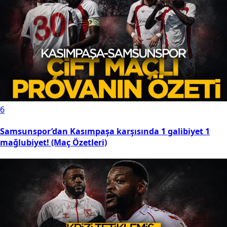
6
Samsunspor’dan Kasımpaşa karşısında 1 galibiyet 1
mağlubiyet! (Maç Özetleri)