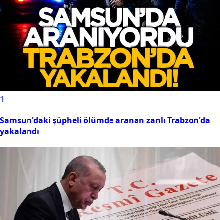
1
Samsun'daki şüpheli ölümde aranan zanlı Trabzon'da
yakalandı