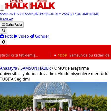
SAMSUN HABER
SAMSUNSPOR
GÜNDEM
ASAYİŞ
EKONOMİ
RESMİ
İLANLAR
Daha Fazla
Foto
Video
Gönder
SON DAKİKA
12:59
Samsun'da bu kadarı da pes dedirten olay: Çocuk arac
Anasayfa
/
SAMSUN HABER
/
OMÜ'de araştırma
üniversitesi yolunda dev adım: Akademisyenlere mentörlü
TÜBİTAK eğitimi