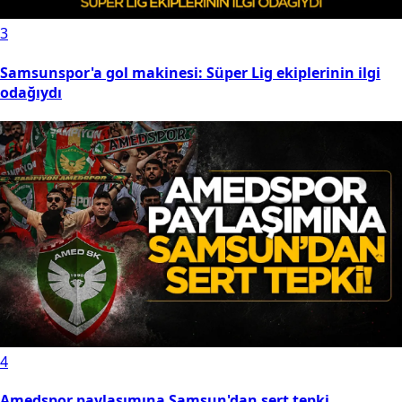
3
Samsunspor'a gol makinesi: Süper Lig ekiplerinin ilgi
odağıydı
4
Amedspor paylaşımına Samsun'dan sert tepki