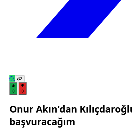
0
0
Onur Akın'dan Kılıçdaroğlu'
başvuracağım