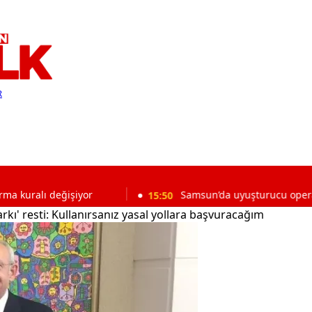
R
değişiyor
15:50
Samsun’da uyuşturucu operasyonu: Çok
rkı' resti: Kullanırsanız yasal yollara başvuracağım