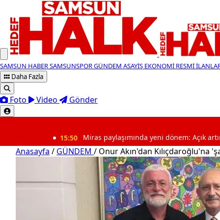
SAMSUN HABER
SAMSUNSPOR
GÜNDEM
ASAYİŞ
EKONOMİ
RESMİ İLANLA
Daha Fazla
Foto
Video
Gönder
SON DAKİKA
15:50
Miras paylaşımında yeni dönem: Açık artırma kuralı 
Anasayfa
/
GÜNDEM
/
Onur Akın'dan Kılıçdaroğlu'na 'şa