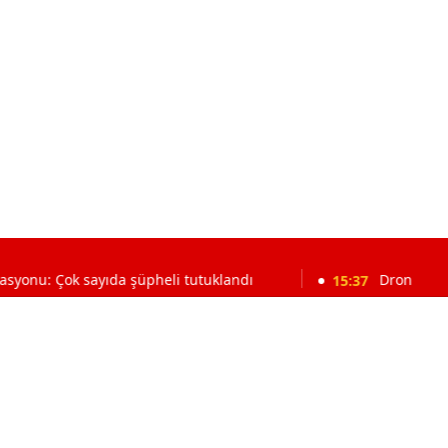
 sayıda şüpheli tutuklandı
15:37
Dron saldırısına uğr