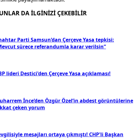
UNLAR DA İLGİNİZİ ÇEKEBİLİR
nahtar Parti Samsun’dan Çerçeve Yasa tepkisi:
Mevcut sürece referandumla karar verilsin”
P lideri Destici'den Çerçeve Yasa açıklaması!
uharrem İnce’den Özgür Özel’in abdest görüntülerine
ikkat çeken yorum
vgilisiyle mesajları ortaya çıkmıştı! CHP'li Başkan