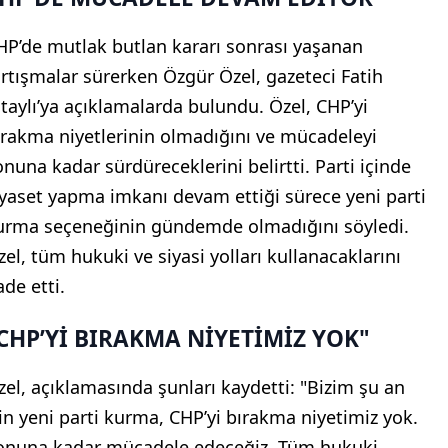
HP’de mutlak butlan kararı sonrası yaşanan
artışmalar sürerken Özgür Özel, gazeteci Fatih
ltaylı’ya açıklamalarda bulundu. Özel, CHP’yi
ırakma niyetlerinin olmadığını ve mücadeleyi
onuna kadar sürdüreceklerini belirtti. Parti içinde
iyaset yapma imkanı devam ettiği sürece yeni parti
urma seçeneğinin gündemde olmadığını söyledi.
zel, tüm hukuki ve siyasi yolları kullanacaklarını
ade etti.
CHP’Yİ BIRAKMA NİYETİMİZ YOK"
zel, açıklamasında şunları kaydetti: "Bizim şu an
çin yeni parti kurma, CHP’yi bırakma niyetimiz yok.
onuna kadar mücadele edeceğiz. Tüm hukuki