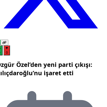
0
0
zgür Özel’den yeni parti çıkışı:
ılıçdaroğlu’nu işaret etti