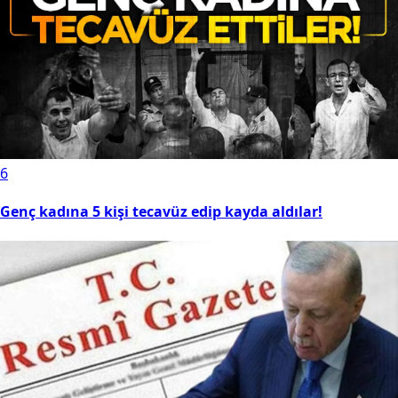
6
Genç kadına 5 kişi tecavüz edip kayda aldılar!