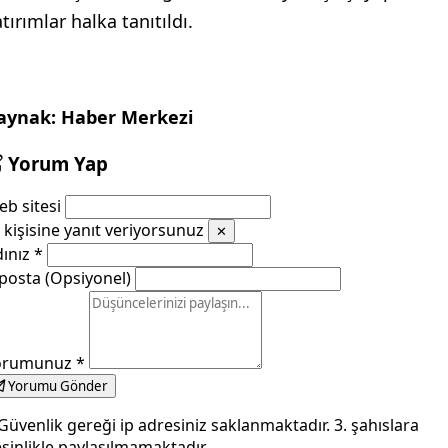
tırımlar halka tanıtıldı.
aynak: Haber Merkezi
Yorum Yap
b sitesi
kişisine yanıt veriyorsunuz
✕
dınız
*
posta (Opsiyonel)
orumunuz
*
Yorumu Gönder
Güvenlik gereği ip adresiniz saklanmaktadır. 3. şahıslara
sinlikle paylaşılmamaktadır.