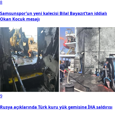
8
Samsunspor’un yeni kalecisi Bilal Bayazıt’tan iddialı
Okan Kocuk mesajı
9
Rusya açıklarında Türk kuru yük gemisine İHA saldırısı