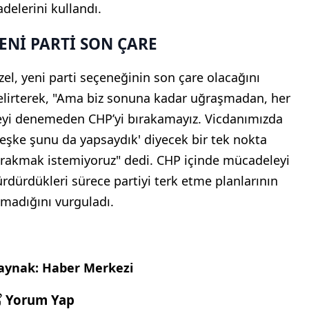
adelerini kullandı.
ENİ PARTİ SON ÇARE
zel, yeni parti seçeneğinin son çare olacağını
elirterek, "Ama biz sonuna kadar uğraşmadan, her
eyi denemeden CHP’yi bırakamayız. Vicdanımızda
Keşke şunu da yapsaydık' diyecek bir tek nokta
ırakmak istemiyoruz" dedi. CHP içinde mücadeleyi
ürdürdükleri sürece partiyi terk etme planlarının
lmadığını vurguladı.
aynak: Haber Merkezi
Yorum Yap