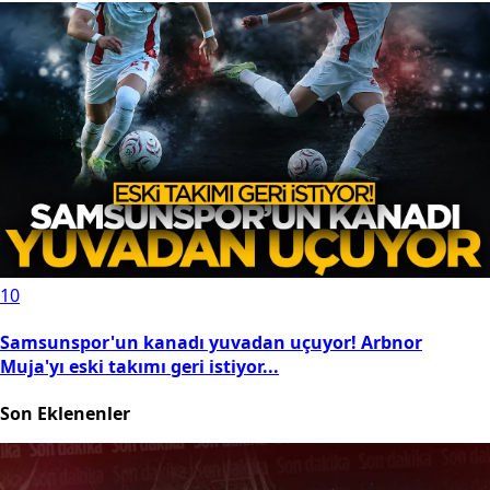
10
Samsunspor'un kanadı yuvadan uçuyor! Arbnor
Muja'yı eski takımı geri istiyor...
Son Eklenenler