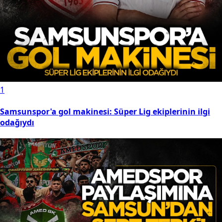
1
Samsunspor'a gol makinesi: Süper Lig ekiplerinin ilgi
odağıydı