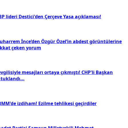
P lideri Destici'den Çerçeve Yasa açıklaması!
uharrem İnce’den Özgür Özel’in abdest görüntülerine
ikkat çeken yorum
vgilisiyle mesajları ortaya çıkmıştı! CHP'li Başkan
tuklandı...
BMM'de izdiham! Ezilme tehlikesi geçirdiler