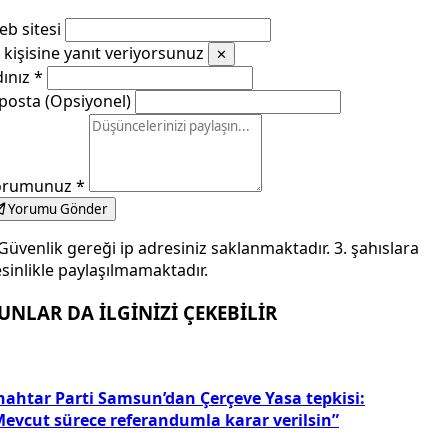
b sitesi
kişisine yanıt veriyorsunuz
✕
dınız
*
posta (Opsiyonel)
orumunuz
*
Yorumu Gönder
Güvenlik gereği ip adresiniz saklanmaktadır. 3. şahıslara
sinlikle paylaşılmamaktadır.
UNLAR DA İLGİNİZİ ÇEKEBİLİR
nahtar Parti Samsun’dan Çerçeve Yasa tepkisi:
Mevcut sürece referandumla karar verilsin”