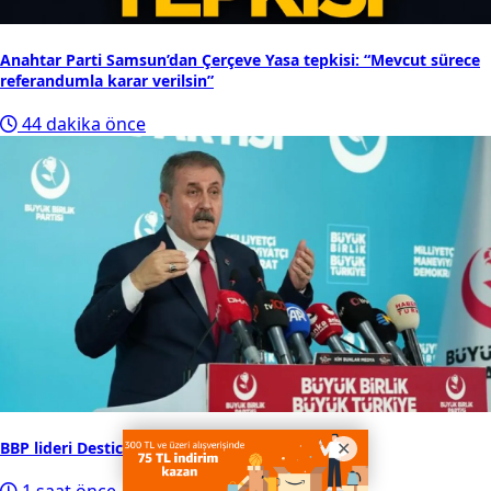
Anahtar Parti Samsun’dan Çerçeve Yasa tepkisi: “Mevcut sürece
referandumla karar verilsin”
44 dakika önce
BBP lideri Destici'den Çerçeve Yasa açıklaması!