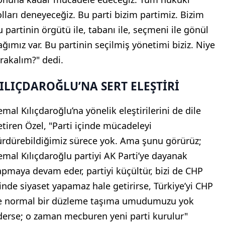
olları deneyeceğiz. Bu parti bizim partimiz. Bizim
u partinin örgütü ile, tabanı ile, seçmeni ile gönül
ağımız var. Bu partinin seçilmiş yönetimi biziz. Niye
ırakalım?" dedi.
ILIÇDAROĞLU’NA SERT ELEŞTİRİ
mal Kılıçdaroğlu’na yönelik eleştirilerini de dile
etiren Özel, "Parti içinde mücadeleyi
ürdürebildiğimiz sürece yok. Ama şunu görürüz;
emal Kılıçdaroğlu partiyi AK Parti’ye dayanak
apmaya devam eder, partiyi küçültür, bizi de CHP
çinde siyaset yapamaz hale getirirse, Türkiye’yi CHP
le normal bir düzleme taşıma umudumuzu yok
derse; o zaman mecburen yeni parti kurulur"