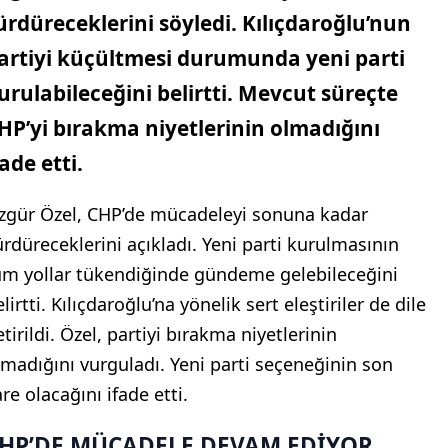
ürdüreceklerini söyledi. Kılıçdaroğlu’nun
artiyi küçültmesi durumunda yeni parti
urulabileceğini belirtti. Mevcut süreçte
HP’yi bırakma niyetlerinin olmadığını
fade etti.
zgür Özel, CHP’de mücadeleyi sonuna kadar
ürdüreceklerini açıkladı. Yeni parti kurulmasının
üm yollar tükendiğinde gündeme gelebileceğini
lirtti. Kılıçdaroğlu’na yönelik sert eleştiriler de dile
tirildi. Özel, partiyi bırakma niyetlerinin
lmadığını vurguladı. Yeni parti seçeneğinin son
re olacağını ifade etti.
HP’DE MÜCADELE DEVAM EDİYOR