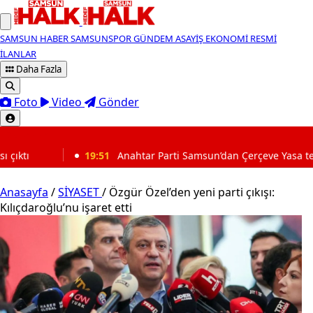
SAMSUN HABER
SAMSUNSPOR
GÜNDEM
ASAYİŞ
EKONOMİ
RESMİ
İLANLAR
Daha Fazla
Foto
Video
Gönder
SON DAKİKA
Anahtar Parti Samsun’dan Çerçeve Yasa tepkisi: “Mevcut sürece re
Anasayfa
/
SİYASET
/
Özgür Özel’den yeni parti çıkışı:
Kılıçdaroğlu’nu işaret etti