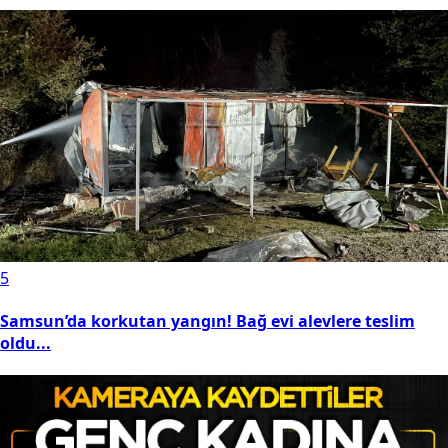
5
Samsun’da korkutan yangın! Bağ evi alevlere teslim
oldu...