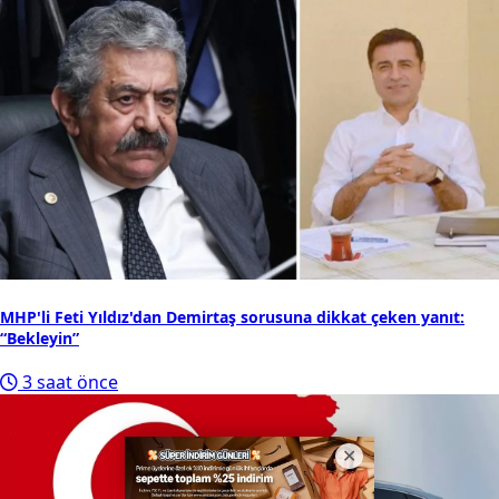
MHP'li Feti Yıldız'dan Demirtaş sorusuna dikkat çeken yanıt:
“Bekleyin”
3 saat önce