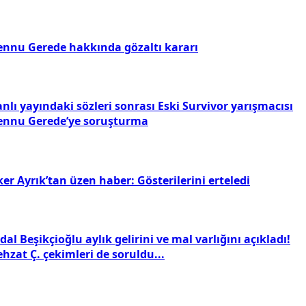
ennu Gerede hakkında gözaltı kararı
nlı yayındaki sözleri sonrası Eski Survivor yarışmacısı
ennu Gerede’ye soruşturma
ker Ayrık’tan üzen haber: Gösterilerini erteledi
dal Beşikçioğlu aylık gelirini ve mal varlığını açıkladı!
hzat Ç. çekimleri de soruldu...