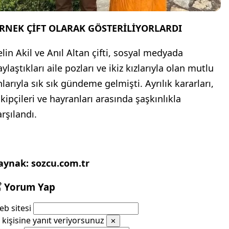
RNEK ÇİFT OLARAK GÖSTERİLİYORLARDI
elin Akil ve Anıl Altan çifti, sosyal medyada
ylaştıkları aile pozları ve ikiz kızlarıyla olan mutlu
nlarıyla sık sık gündeme gelmişti. Ayrılık kararları,
akipçileri ve hayranları arasında şaşkınlıkla
rşılandı.
aynak: sozcu.com.tr
Yorum Yap
b sitesi
kişisine yanıt veriyorsunuz
✕