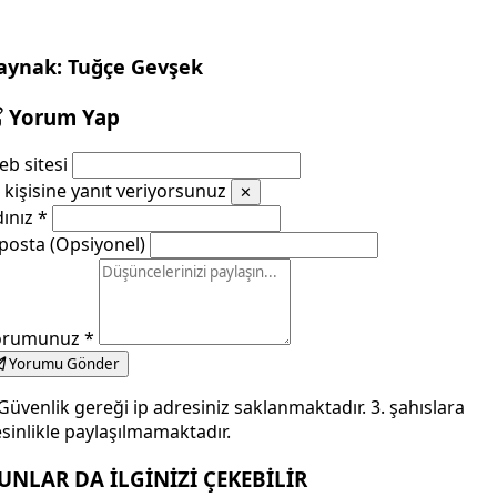
aynak: Tuğçe Gevşek
Yorum Yap
b sitesi
kişisine yanıt veriyorsunuz
✕
dınız
*
posta (Opsiyonel)
orumunuz
*
Yorumu Gönder
Güvenlik gereği ip adresiniz saklanmaktadır. 3. şahıslara
sinlikle paylaşılmamaktadır.
UNLAR DA İLGİNİZİ ÇEKEBİLİR