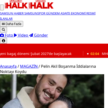
SAMSUN HABER
SAMSUNSPOR
GÜNDEM
ASAYİŞ
EKONOMİ
RESMİ
İLANLAR
Daha Fazla
Foto
Video
Gönder
SON DAKİKA
2027’de başlayacak
02:04
MHP'li Feti Yıldız'dan Demirta
Anasayfa
/
MAGAZİN
/
Pelin Akil Boşanma İddialarına
Noktayı Koydu