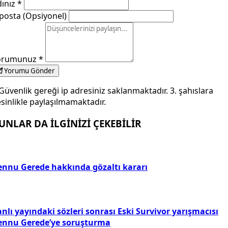
dınız
*
posta (Opsiyonel)
orumunuz
*
Yorumu Gönder
Güvenlik gereği ip adresiniz saklanmaktadır. 3. şahıslara
sinlikle paylaşılmamaktadır.
UNLAR DA İLGİNİZİ ÇEKEBİLİR
ennu Gerede hakkında gözaltı kararı
nlı yayındaki sözleri sonrası Eski Survivor yarışmacısı
ennu Gerede’ye soruşturma