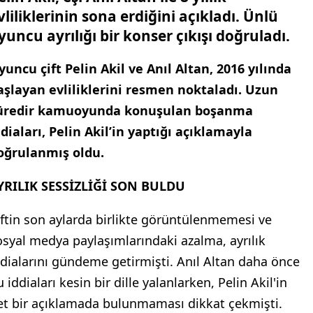
vliliklerinin sona erdiğini açıkladı. Ünlü
yuncu ayrılığı bir konser çıkışı doğruladı.
yuncu çift Pelin Akil ve Anıl Altan, 2016 yılında
aşlayan evliliklerini resmen noktaladı. Uzun
üredir kamuoyunda konuşulan boşanma
ddiaları, Pelin Akil’in yaptığı açıklamayla
oğrulanmış oldu.
YRILIK SESSİZLİĞİ SON BULDU
iftin son aylarda birlikte görüntülenmemesi ve
osyal medya paylaşımlarındaki azalma, ayrılık
ddialarını gündeme getirmişti. Anıl Altan daha önce
 iddiaları kesin bir dille yalanlarken, Pelin Akil'in
et bir açıklamada bulunmaması dikkat çekmişti.