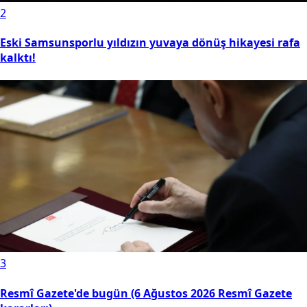
2
Eski Samsunsporlu yıldızın yuvaya dönüş hikayesi rafa
kalktı!
3
Resmî Gazete'de bugün (6 Ağustos 2026 Resmî Gazete