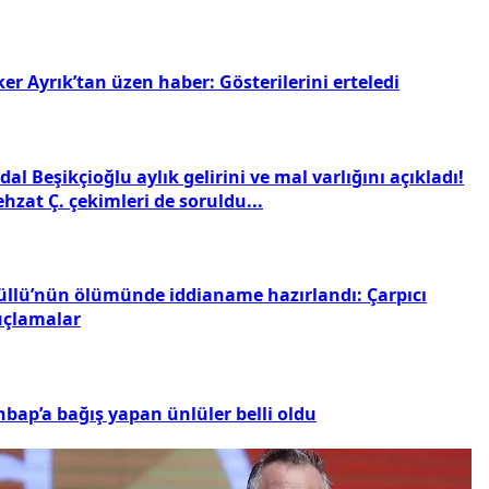
ker Ayrık’tan üzen haber: Gösterilerini erteledi
dal Beşikçioğlu aylık gelirini ve mal varlığını açıkladı!
hzat Ç. çekimleri de soruldu...
üllü’nün ölümünde iddianame hazırlandı: Çarpıcı
uçlamalar
hbap’a bağış yapan ünlüler belli oldu