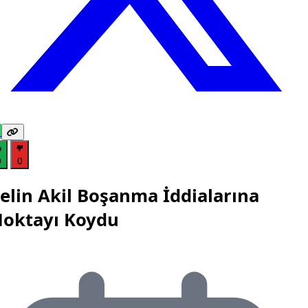
0
0
elin Akil Boşanma İddialarına
oktayı Koydu