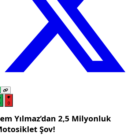
0
0
em Yılmaz’dan 2,5 Milyonluk
otosiklet Şov!