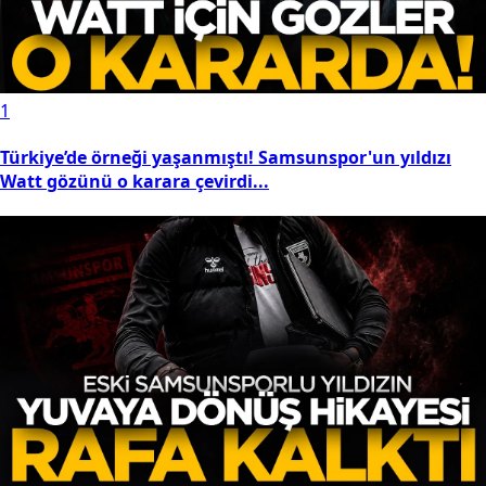
1
Türkiye’de örneği yaşanmıştı! Samsunspor'un yıldızı
Watt gözünü o karara çevirdi...