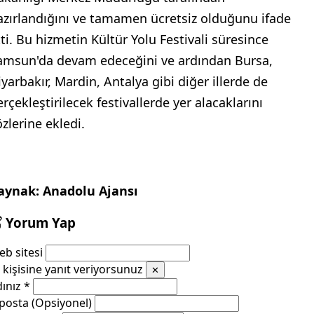
azırlandığını ve tamamen ücretsiz olduğunu ifade
tti. Bu hizmetin Kültür Yolu Festivali süresince
amsun'da devam edeceğini ve ardından Bursa,
iyarbakır, Mardin, Antalya gibi diğer illerde de
rçekleştirilecek festivallerde yer alacaklarını
özlerine ekledi.
aynak: Anadolu Ajansı
Yorum Yap
b sitesi
kişisine yanıt veriyorsunuz
✕
dınız
*
posta (Opsiyonel)