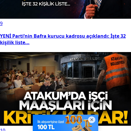
9
YENİ Parti’nin Bafra kurucu kadrosu açıklandı: İşte 32
kişilik liste...
10