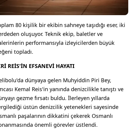
plam 80 kişilik bir ekibin sahneye taşıdığı eser, iki
erdeden oluşuyor. Teknik ekip, baletler ve
alerinlerin performansıyla izleyicilerden büyük
eğeni topladı.
İRİ REİS'İN EFSANEVİ HAYATI
elibolu'da dünyaya gelen Muhyiddin Piri Bey,
mcası Kemal Reis'in yanında denizcilikle tanıştı ve
ünyayı gezme fırsatı buldu. İlerleyen yıllarda
ergilediği üstün denizcilik yetenekleri sayesinde
smanlı paşalarının dikkatini çekerek Osmanlı
onanmasında önemli görevler üstlendi.