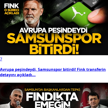
7
Avrupa peşindeydi, Samsunspor bitirdi! Fink transferin
detayını açıkladı...