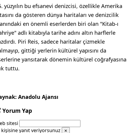
5. yüzyılın bu efsanevi denizcisi, özellikle Amerika
ıtasını da gösteren dünya haritaları ve denizcilik
lanındaki en önemli eserlerden biri olan "Kitab-ı
hriye" adlı kitabıyla tarihe adını altın harflerle
azdırdı. Piri Reis, sadece haritalar çizmekle
lmayıp, gittiği yerlerin kültürel yapısını da
serlerine yansıtarak dönemin kültürel coğrafyasına
ık tuttu.
aynak: Anadolu Ajansı
Yorum Yap
b sitesi
kişisine yanıt veriyorsunuz
✕