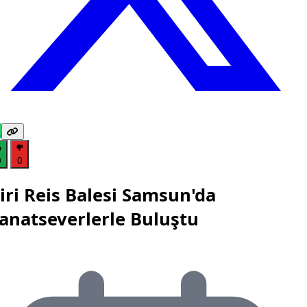
0
0
iri Reis Balesi Samsun'da
anatseverlerle Buluştu