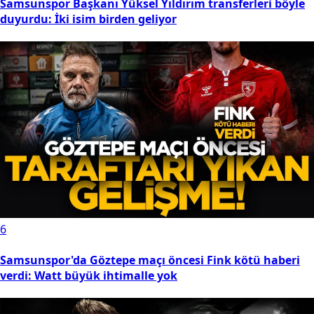
Samsunspor Başkanı Yüksel Yıldırım transferleri böyle
duyurdu: İki isim birden geliyor
6
Samsunspor'da Göztepe maçı öncesi Fink kötü haberi
verdi: Watt büyük ihtimalle yok