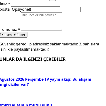
dınız
*
posta (Opsiyonel)
orumunuz
*
Yorumu Gönder
Güvenlik gereği ip adresiniz saklanmaktadır. 3. şahıslara
sinlikle paylaşılmamaktadır.
UNLAR DA İLGİNİZİ ÇEKEBİLİR
 Ağustos 2026 Perşembe TV yayın akışı: Bu akşam
ngi diziler var?
emirci ailesinin mutlu günü