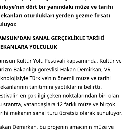
ürkiye'nin dört bir yanındaki müze ve tarihi
ekanları oturdukları yerden gezme fırsatı
uluyor.
AMSUN'DAN SANAL GERÇEKLİKLE TARİHİ
EKANLARA YOLCULUK
amsun Kültür Yolu Festivali kapsamında, Kültür ve
urizm Bakanlığı görevlisi Hakan Demirkan, VR
eknolojisiyle Türkiye'nin önemli müze ve tarihi
kanlarının tanıtımını yaptıklarını belirtti.
estivalin en çok ilgi çeken noktalarından biri olan
u stantta, vatandaşlara 12 farklı müze ve birçok
arihi mekanın sanal turu ücretsiz olarak sunuluyor.
akan Demirkan, bu projenin amacının müze ve