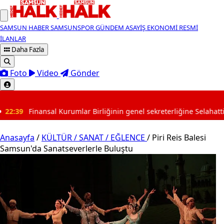
SAMSUN HABER
SAMSUNSPOR
GÜNDEM
ASAYİŞ
EKONOMİ
RESMİ
İLANLAR
Daha Fazla
Foto
Video
Gönder
SON DAKİKA
mlar Birliğinin genel sekreterliğine Selahattin Süleymanoğlu atan
Anasayfa
/
KÜLTÜR / SANAT / EĞLENCE
/
Piri Reis Balesi
Samsun'da Sanatseverlerle Buluştu