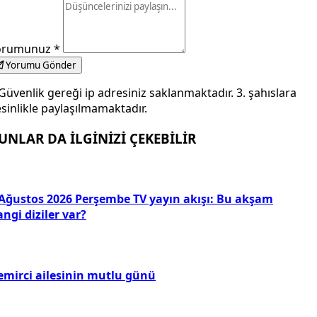
orumunuz
*
Yorumu Gönder
Güvenlik gereği ip adresiniz saklanmaktadır. 3. şahıslara
sinlikle paylaşılmamaktadır.
UNLAR DA İLGİNİZİ ÇEKEBİLİR
 Ağustos 2026 Perşembe TV yayın akışı: Bu akşam
ngi diziler var?
emirci ailesinin mutlu günü