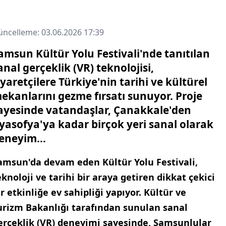
ncelleme: 03.06.2026 17:39
amsun Kültür Yolu Festivali'nde tanıtılan
anal gerçeklik (VR) teknolojisi,
iyaretçilere Türkiye'nin tarihi ve kültürel
ekanlarını gezme fırsatı sunuyor. Proje
ayesinde vatandaşlar, Çanakkale'den
yasofya'ya kadar birçok yeri sanal olarak
eneyim...
amsun'da devam eden Kültür Yolu Festivali,
eknoloji ve tarihi bir araya getiren dikkat çekici
ir etkinliğe ev sahipliği yapıyor. Kültür ve
urizm Bakanlığı tarafından sunulan sanal
erçeklik (VR) deneyimi sayesinde, Samsunlular