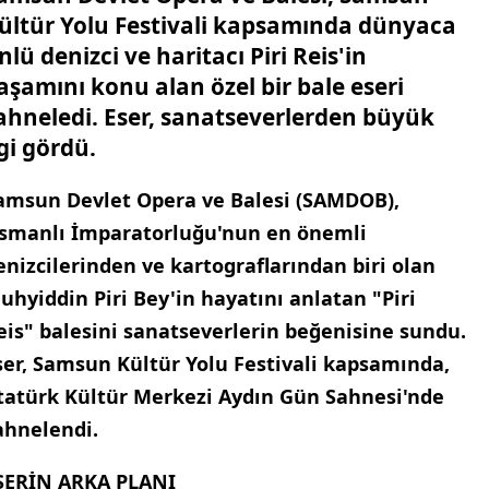
ültür Yolu Festivali kapsamında dünyaca
nlü denizci ve haritacı Piri Reis'in
aşamını konu alan özel bir bale eseri
ahneledi. Eser, sanatseverlerden büyük
lgi gördü.
amsun Devlet Opera ve Balesi (SAMDOB),
smanlı İmparatorluğu'nun en önemli
enizcilerinden ve kartograflarından biri olan
uhyiddin Piri Bey'in hayatını anlatan "Piri
eis" balesini sanatseverlerin beğenisine sundu.
ser, Samsun Kültür Yolu Festivali kapsamında,
tatürk Kültür Merkezi Aydın Gün Sahnesi'nde
ahnelendi.
SERİN ARKA PLANI