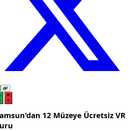
0
0
amsun'dan 12 Müzeye Ücretsiz VR
uru