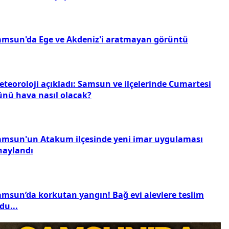
amsun'da Ege ve Akdeniz'i aratmayan görüntü
eteoroloji açıkladı: Samsun ve ilçelerinde Cumartesi
ünü hava nasıl olacak?
amsun'un Atakum ilçesinde yeni imar uygulaması
naylandı
amsun’da korkutan yangın! Bağ evi alevlere teslim
du...