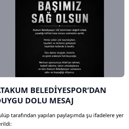
ATAKUM BELEDİYESPOR’DAN
DUYGU DOLU MESAJ
ulüp tarafından yapılan paylaşımda şu ifadelere yer
rildi: