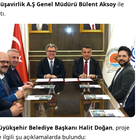
üşavirlik A.Ş Genel Müdürü Bülent Aksoy
ile
tı.
üyükşehir Belediye Başkanı Halit Doğan
, proje
le ilgili şu açıklamalarda bulundu: