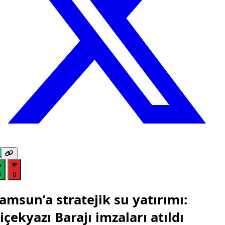
0
0
amsun’a stratejik su yatırımı:
içekyazı Barajı imzaları atıldı