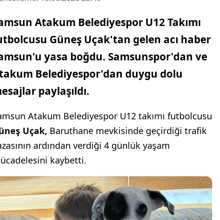
amsun Atakum Belediyespor U12 Takımı
utbolcusu Güneş Uçak'tan gelen acı haber
amsun'u yasa boğdu. Samsunspor'dan ve
takum Belediyespor'dan duygu dolu
esajlar paylaşıldı.
amsun Atakum Belediyespor U12 takımı futbolcusu
üneş Uçak,
Baruthane mevkisinde geçirdiği trafik
azasının ardından verdiği 4 günlük yaşam
ücadelesini kaybetti.