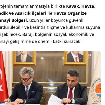
rojenin tamamlanmasıyla birlikte
Kavak, Havza,
adik ve Asarcık ilçeleri
ile
Havza Organize
anayi Bölgesi
, uzun yıllar boyunca güvenli,
ürdürülebilir ve kesintisiz içme ve kullanma suyuna
rişebilecek. Baraj, bölgenin sosyal, ekonomik ve
anayi gelişimine de önemli katkı sunacak.