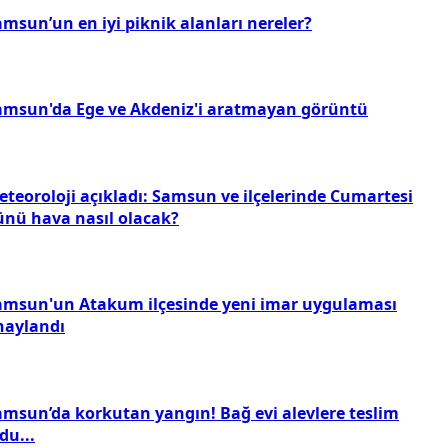
msun’un en iyi piknik alanları nereler?
amsun'da Ege ve Akdeniz'i aratmayan görüntü
eteoroloji açıkladı: Samsun ve ilçelerinde Cumartesi
ünü hava nasıl olacak?
amsun'un Atakum ilçesinde yeni imar uygulaması
naylandı
amsun’da korkutan yangın! Bağ evi alevlere teslim
du...