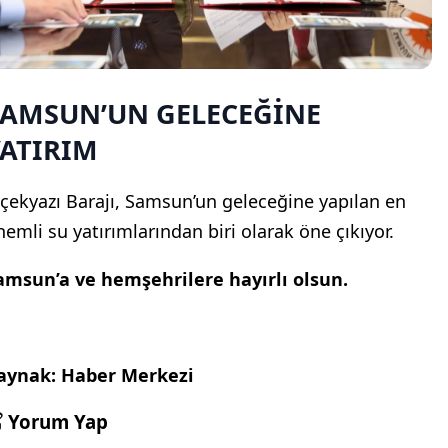
SAMSUN’UN GELECEĞİNE
YATIRIM
içekyazı Barajı, Samsun’un geleceğine yapılan en
nemli su yatırımlarından biri olarak öne çıkıyor.
amsun’a ve hemşehrilere hayırlı olsun.
aynak: Haber Merkezi
Yorum Yap