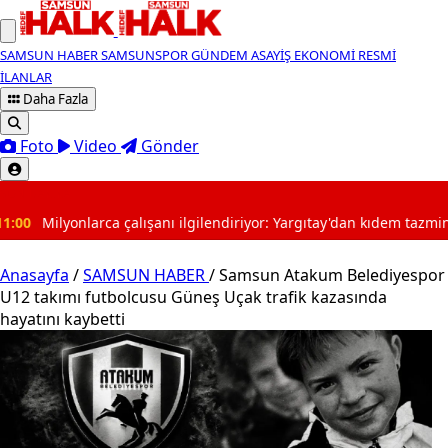
SAMSUN HABER
SAMSUNSPOR
GÜNDEM
ASAYİŞ
EKONOMİ
RESMİ
İLANLAR
Daha Fazla
Foto
Video
Gönder
SON DAKİKA
anı ilgilendiriyor: Yargıtay'dan kıdem tazminatında devrim gibi kara
Anasayfa
/
SAMSUN HABER
/
Samsun Atakum Belediyespor
U12 takımı futbolcusu Güneş Uçak trafik kazasında
hayatını kaybetti