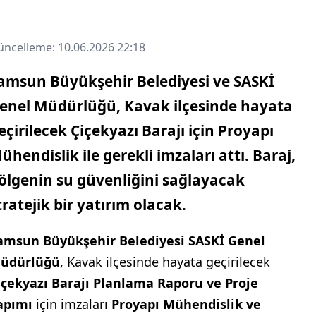
ncelleme: 10.06.2026 22:18
amsun Büyükşehir Belediyesi ve
SASKİ
enel Müdürlüğü
, Kavak ilçesinde hayata
eçirilecek
Çiçekyazı Barajı
için Proyapı
ühendislik ile gerekli imzaları attı. Baraj,
ölgenin su güvenliğini sağlayacak
tratejik bir yatırım olacak.
amsun Büyükşehir Belediyesi SASKİ Genel
üdürlüğü
, Kavak ilçesinde hayata geçirilecek
içekyazı Barajı Planlama Raporu ve Proje
apımı
için imzaları
Proyapı Mühendislik ve