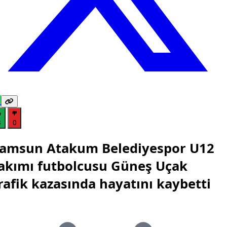
3
0
amsun Atakum Belediyespor U12
akımı futbolcusu Güneş Uçak
rafik kazasında hayatını kaybetti