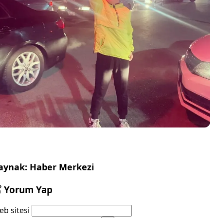
aynak: Haber Merkezi
Yorum Yap
b sitesi