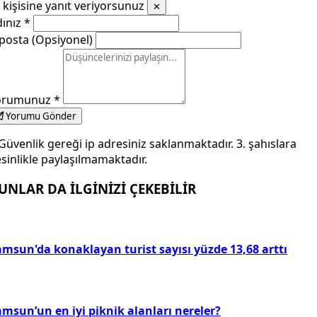
kişisine yanıt veriyorsunuz
✕
dınız
*
posta (Opsiyonel)
orumunuz
*
Yorumu Gönder
Güvenlik gereği ip adresiniz saklanmaktadır. 3. şahıslara
sinlikle paylaşılmamaktadır.
UNLAR DA İLGİNİZİ ÇEKEBİLİR
amsun'da konaklayan turist sayısı yüzde 13,68 arttı
msun’un en iyi piknik alanları nereler?