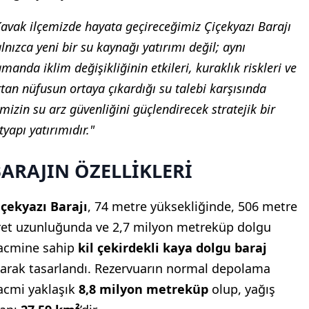
Kavak ilçemizde hayata geçireceğimiz Çiçekyazı Barajı
lnızca yeni bir su kaynağı yatırımı değil; aynı
manda iklim değişikliğinin etkileri, kuraklık riskleri ve
tan nüfusun ortaya çıkardığı su talebi karşısında
imizin su arz güvenliğini güçlendirecek stratejik bir
tyapı yatırımıdır."
ARAJIN ÖZELLİKLERİ
içekyazı Barajı
, 74 metre yüksekliğinde, 506 metre
ret uzunluğunda ve 2,7 milyon metreküp dolgu
acmine sahip
kil çekirdekli kaya dolgu baraj
larak tasarlandı. Rezervuarın normal depolama
acmi yaklaşık
8,8 milyon metreküp
olup, yağış