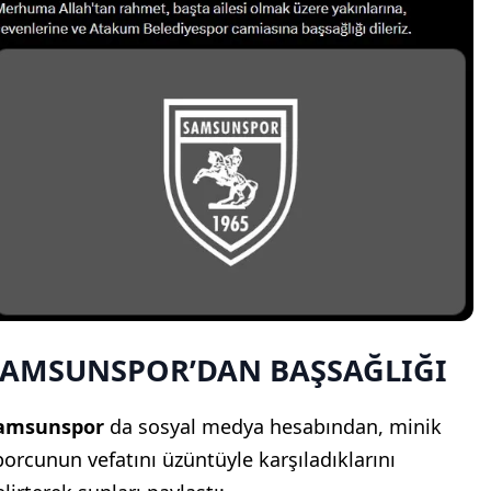
SAMSUNSPOR’DAN BAŞSAĞLIĞI
amsunspor
da sosyal medya hesabından, minik
porcunun vefatını üzüntüyle karşıladıklarını