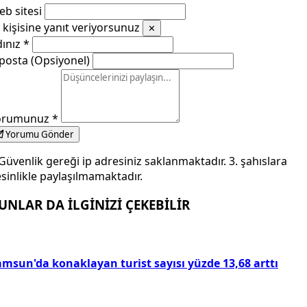
b sitesi
kişisine yanıt veriyorsunuz
✕
dınız
*
posta (Opsiyonel)
orumunuz
*
Yorumu Gönder
Güvenlik gereği ip adresiniz saklanmaktadır. 3. şahıslara
sinlikle paylaşılmamaktadır.
UNLAR DA İLGİNİZİ ÇEKEBİLİR
amsun'da konaklayan turist sayısı yüzde 13,68 arttı