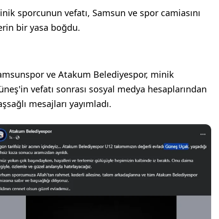
inik sporcunun vefatı, Samsun ve spor camiasını
erin bir yasa boğdu.
amsunspor ve Atakum Belediyespor, minik
üneş'in vefatı sonrası sosyal medya hesaplarından
aşsağlı mesajları yayımladı.