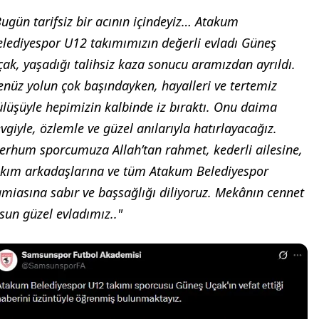
ugün tarifsiz bir acının içindeyiz… Atakum
elediyespor U12 takımımızın değerli evladı Güneş
ak, yaşadığı talihsiz kaza sonucu aramızdan ayrıldı.
enüz yolun çok başındayken, hayalleri ve tertemiz
ülüşüyle hepimizin kalbinde iz bıraktı. Onu daima
vgiyle, özlemle ve güzel anılarıyla hatırlayacağız.
erhum sporcumuza Allah’tan rahmet, kederli ailesine,
akım arkadaşlarına ve tüm Atakum Belediyespor
amiasına sabır ve başsağlığı diliyoruz. Mekânın cennet
sun güzel evladımız.."