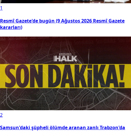
1
Resmî Gazete'de bugün (9 Ağustos 2026 Resmî Gazete
kararları)
2
Samsun'daki şüpheli ölümde aranan zanlı Trabzon'da