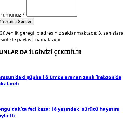
orumunuz
*
Yorumu Gönder
Güvenlik gereği ip adresiniz saklanmaktadır. 3. şahıslara
sinlikle paylaşılmamaktadır.
UNLAR DA İLGİNİZİ ÇEKEBİLİR
amsun'daki şüpheli ölümde aranan zanlı Trabzon'da
akalandı
onguldak'ta feci kaza: 18 yaşındaki sürücü hayatını
aybetti