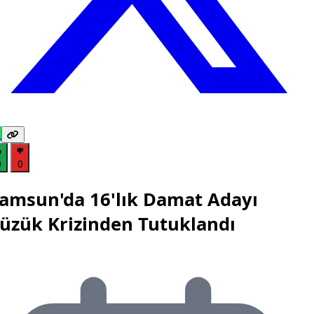
0
0
amsun'da 16'lık Damat Adayı
üzük Krizinden Tutuklandı