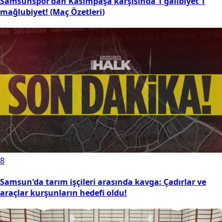
Samsunspor’dan Kasımpaşa karşısında 1 galibiyet 1
mağlubiyet! (Maç Özetleri)
8
Samsun'da tarım işçileri arasında kavga: Çadırlar ve
araçlar kurşunların hedefi oldu!