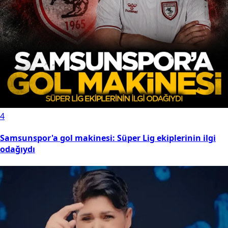
4
Samsunspor'a gol makinesi: Süper Lig ekiplerinin ilgi
odağıydı