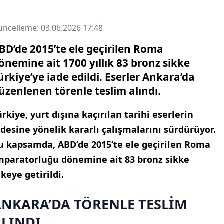
ncelleme: 03.06.2026 17:48
BD’de 2015’te ele geçirilen Roma
önemine ait 1700 yıllık 83 bronz sikke
ürkiye’ye iade edildi. Eserler Ankara’da
üzenlenen törenle teslim alındı.
ürkiye, yurt dışına kaçırılan tarihi eserlerin
adesine yönelik kararlı çalışmalarını sürdürüyor.
u kapsamda, ABD’de 2015’te ele geçirilen Roma
mparatorluğu dönemine ait 83 bronz sikke
lkeye getirildi.
ANKARA’DA TÖRENLE TESLİM
ALINDI