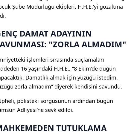
ocuk Şube Müdürlüğü ekipleri, H.H.E.’yi gözaltına
dı.
GENÇ DAMAT ADAYININ
SAVUNMASI: "ZORLA ALMADIM"
mniyetteki işlemleri sırasında suçlamaları
eddeden 16 yaşındaki H.H.E., “8 Ekim’de düğün
apacaktık. Damatlık almak için yüzüğü istedim.
üzüğü zorla almadım” diyerek kendisini savundu.
üpheli, polisteki sorgusunun ardından bugün
amsun Adliyesi’ne sevk edildi.
MAHKEMEDEN TUTUKLAMA