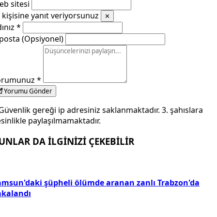
b sitesi
kişisine yanıt veriyorsunuz
✕
dınız
*
posta (Opsiyonel)
orumunuz
*
Yorumu Gönder
Güvenlik gereği ip adresiniz saklanmaktadır. 3. şahıslara
sinlikle paylaşılmamaktadır.
UNLAR DA İLGİNİZİ ÇEKEBİLİR
amsun'daki şüpheli ölümde aranan zanlı Trabzon'da
akalandı