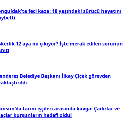
onguldak'ta feci kaza: 18 yaşındaki sürücü hayatını
aybetti
skerlik 12 aya mı çıkıyor? İşte merak edilen sorunun
nıtı
enderes Belediye Başkanı İlkay Çiçek görevden
aklaştırıldı
msun'da tarım işçileri arasında kavga: Çadırlar ve
açlar kurşunların hedefi oldu!