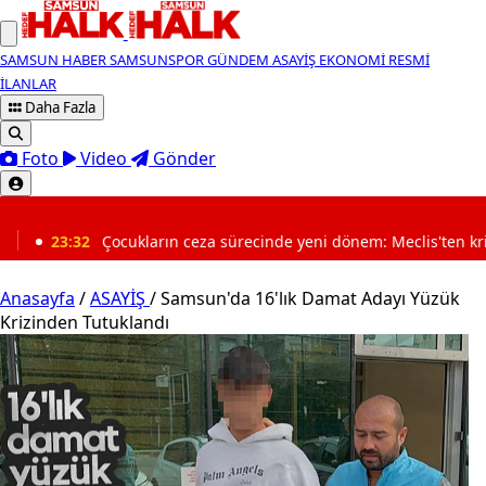
SAMSUN HABER
SAMSUNSPOR
GÜNDEM
ASAYİŞ
EKONOMİ
RESMİ
İLANLAR
Daha Fazla
Foto
Video
Gönder
SON DAKİKA
ceza sürecinde yeni dönem: Meclis'ten kritik karar
23:0
Anasayfa
/
ASAYİŞ
/
Samsun'da 16'lık Damat Adayı Yüzük
Krizinden Tutuklandı