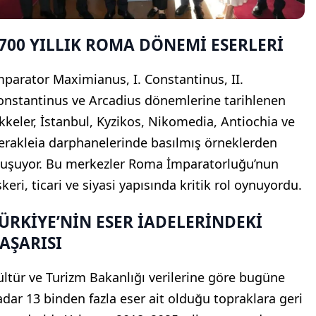
700 YILLIK ROMA DÖNEMİ ESERLERİ
mparator Maximianus, I. Constantinus, II.
onstantinus ve Arcadius dönemlerine tarihlenen
ikkeler, İstanbul, Kyzikos, Nikomedia, Antiochia ve
erakleia darphanelerinde basılmış örneklerden
luşuyor. Bu merkezler Roma İmparatorluğu’nun
keri, ticari ve siyasi yapısında kritik rol oynuyordu.
ÜRKİYE’NİN ESER İADELERİNDEKİ
AŞARISI
ültür ve Turizm Bakanlığı verilerine göre bugüne
adar 13 binden fazla eser ait olduğu topraklara geri