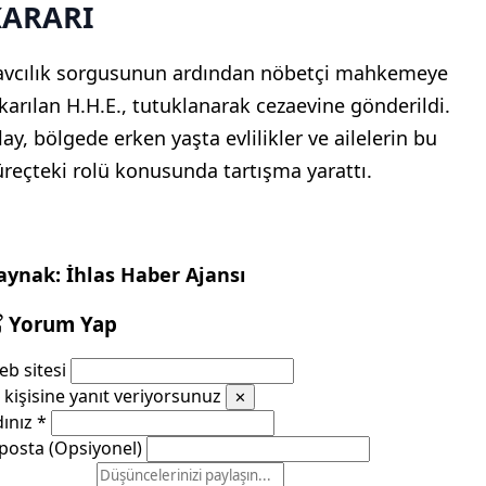
KARARI
avcılık sorgusunun ardından nöbetçi mahkemeye
ıkarılan H.H.E., tutuklanarak cezaevine gönderildi.
lay, bölgede erken yaşta evlilikler ve ailelerin bu
üreçteki rolü konusunda tartışma yarattı.
aynak: İhlas Haber Ajansı
Yorum Yap
b sitesi
kişisine yanıt veriyorsunuz
✕
dınız
*
posta (Opsiyonel)