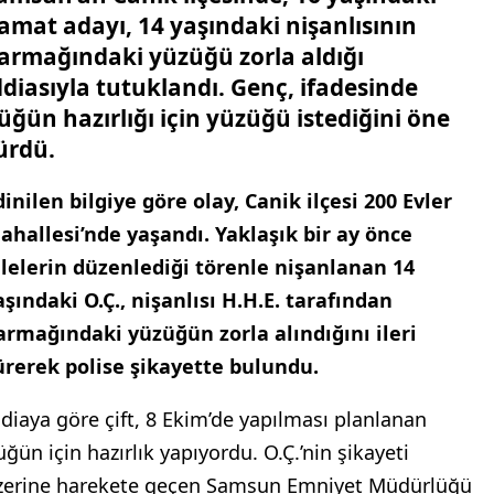
amat adayı, 14 yaşındaki nişanlısının
armağındaki yüzüğü zorla aldığı
ddiasıyla tutuklandı. Genç, ifadesinde
üğün hazırlığı için yüzüğü istediğini öne
ürdü.
dinilen bilgiye göre olay, Canik ilçesi 200 Evler
ahallesi’nde yaşandı. Yaklaşık bir ay önce
ilelerin düzenlediği törenle nişanlanan 14
aşındaki O.Ç., nişanlısı H.H.E. tarafından
armağındaki yüzüğün zorla alındığını ileri
ürerek polise şikayette bulundu.
ddiaya göre çift, 8 Ekim’de yapılması planlanan
üğün için hazırlık yapıyordu. O.Ç.’nin şikayeti
zerine harekete geçen Samsun Emniyet Müdürlüğü