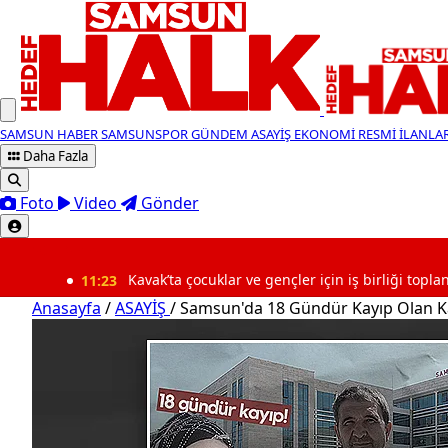
SAMSUN HABER
SAMSUNSPOR
GÜNDEM
ASAYİŞ
EKONOMİ
RESMİ İLANLA
Daha Fazla
Foto
Video
Gönder
SON DAKİKA
11:23
Kavak’ta çocuklar ve gençler için iş birliği toplantısı
Anasayfa
/
ASAYİŞ
/
Samsun'da 18 Gündür Kayıp Olan K