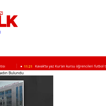
R
11:21
Kavak’ta yaz Kur’an kursu öğrencileri futbol turnuvasın
adın Bulundu