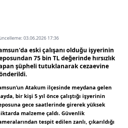
ncelleme: 03.06.2026 17:36
amsun'da eski çalışanı olduğu işyerinin
eposundan 75 bin TL değerinde hırsızlık
apan şüpheli tutuklanarak cezaevine
önderildi.
amsun’un Atakum ilçesinde meydana gelen
layda, bir kişi 5 yıl önce çalıştığı işyerinin
eposuna gece saatlerinde girerek yüksek
iktarda malzeme çaldı. Güvenlik
ameralarından tespit edilen zanlı, çıkarıldığı