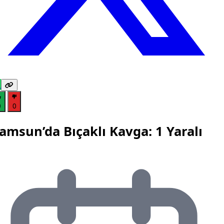
0
0
amsun’da Bıçaklı Kavga: 1 Yaralı