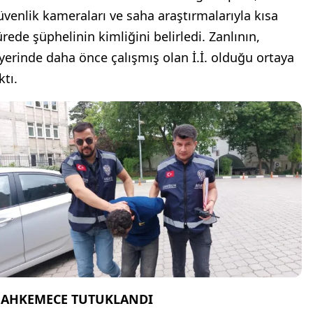
üvenlik kameraları ve saha araştırmalarıyla kısa
ürede şüphelinin kimliğini belirledi. Zanlının,
şyerinde daha önce çalışmış olan İ.İ. olduğu ortaya
ktı.
AHKEMECE TUTUKLANDI