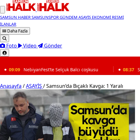
SAMSUN HABER
SAMSUNSPOR
GÜNDEM
ASAYİŞ
EKONOMİ
RESMİ
İLANLAR
Daha Fazla
Foto
Video
Gönder
SON DAKİKA
Selçuk Balcı coşkusu
08:37
Samed Onur anlattı: Samsun
Anasayfa
/
ASAYİŞ
/
Samsun’da Bıçaklı Kavga: 1 Yaralı