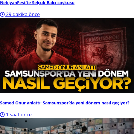
NebiyanFest’te Selçuk Balcı coşkusu
29 dakika önce
Samed Onur anlattı: Samsunspor’da yeni dönem nasıl geçiyor?
1 saat önce