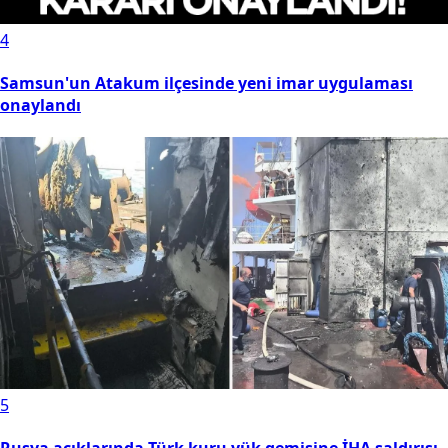
4
Samsun'un Atakum ilçesinde yeni imar uygulaması
onaylandı
5