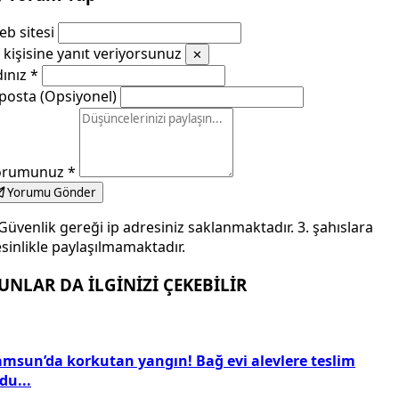
b sitesi
kişisine yanıt veriyorsunuz
✕
dınız
*
posta (Opsiyonel)
orumunuz
*
Yorumu Gönder
Güvenlik gereği ip adresiniz saklanmaktadır. 3. şahıslara
sinlikle paylaşılmamaktadır.
UNLAR DA İLGİNİZİ ÇEKEBİLİR
amsun’da korkutan yangın! Bağ evi alevlere teslim
du...