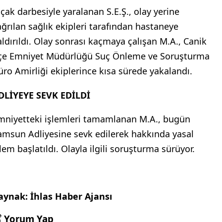
ıçak darbesiyle yaralanan S.E.Ş., olay yerine
ağrılan sağlık ekipleri tarafından hastaneye
aldırıldı. Olay sonrası kaçmaya çalışan M.A., Canik
lçe Emniyet Müdürlüğü Suç Önleme ve Soruşturma
üro Amirliği ekiplerince kısa sürede yakalandı.
DLİYEYE SEVK EDİLDİ
mniyetteki işlemleri tamamlanan M.A., bugün
amsun Adliyesine sevk edilerek hakkında yasal
şlem başlatıldı. Olayla ilgili soruşturma sürüyor.
aynak: İhlas Haber Ajansı
Yorum Yap