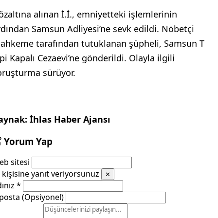
özaltına alınan İ.İ., emniyetteki işlemlerinin
rdından Samsun Adliyesi’ne sevk edildi. Nöbetçi
ahkeme tarafından tutuklanan şüpheli, Samsun T
pi Kapalı Cezaevi’ne gönderildi. Olayla ilgili
oruşturma sürüyor.
aynak: İhlas Haber Ajansı
Yorum Yap
b sitesi
kişisine yanıt veriyorsunuz
✕
dınız
*
posta (Opsiyonel)