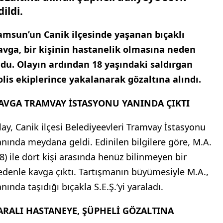
dildi.
amsun’un Canik ilçesinde yaşanan bıçaklı
avga, bir kişinin hastanelik olmasına neden
ldu. Olayın ardından 18 yaşındaki saldırgan
olis ekiplerince yakalanarak gözaltına alındı.
AVGA TRAMVAY İSTASYONU YANINDA ÇIKTI
lay, Canik ilçesi Belediyeevleri Tramvay İstasyonu
anında meydana geldi. Edinilen bilgilere göre, M.A.
18) ile dört kişi arasında henüz bilinmeyen bir
edenle kavga çıktı. Tartışmanın büyümesiyle M.A.,
nında taşıdığı bıçakla S.E.Ş.’yi yaraladı.
ARALI HASTANEYE, ŞÜPHELİ GÖZALTINA