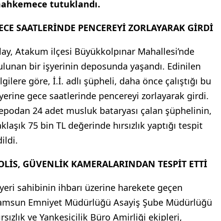
ahkemece tutuklandı.
ECE SAATLERİNDE PENCEREYİ ZORLAYARAK GİRDİ
lay, Atakum ilçesi Büyükkolpınar Mahallesi’nde
ulunan bir işyerinin deposunda yaşandı. Edinilen
lgilere göre, İ.İ. adlı şüpheli, daha önce çalıştığı bu
şyerine gece saatlerinde pencereyi zorlayarak girdi.
epodan 24 adet musluk bataryası çalan şüphelinin,
aklaşık 75 bin TL değerinde hırsızlık yaptığı tespit
ildi.
OLİS, GÜVENLİK KAMERALARINDAN TESPİT ETTİ
şyeri sahibinin ihbarı üzerine harekete geçen
amsun Emniyet Müdürlüğü Asayiş Şube Müdürlüğü
rsızlık ve Yankesicilik Büro Amirliği ekipleri,