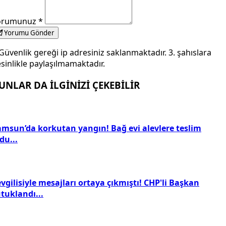
orumunuz
*
Yorumu Gönder
Güvenlik gereği ip adresiniz saklanmaktadır. 3. şahıslara
sinlikle paylaşılmamaktadır.
UNLAR DA İLGİNİZİ ÇEKEBİLİR
amsun’da korkutan yangın! Bağ evi alevlere teslim
du...
vgilisiyle mesajları ortaya çıkmıştı! CHP'li Başkan
tuklandı...