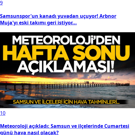
9
Samsunspor'un kanadı yuvadan uçuyor! Arbnor
Muja'yı eski takımı geri istiyor...
10
Meteoroloji açıkladı: Samsun ve ilçelerinde Cumartesi
günü hava nasıl olacak?