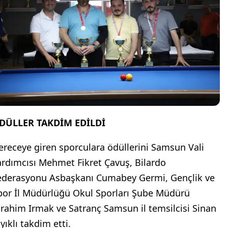
DÜLLER TAKDİM EDİLDİ
ereceye giren sporculara ödüllerini Samsun Vali
ardımcısı Mehmet Fikret Çavuş, Bilardo
ederasyonu Asbaşkanı Cumabey Germi, Gençlik ve
por İl Müdürlüğü Okul Sporları Şube Müdürü
brahim Irmak ve Satranç Samsun il temsilcisi Sinan
ıyıklı takdim etti.