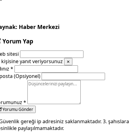
aynak: Haber Merkezi
Yorum Yap
b sitesi
kişisine yanıt veriyorsunuz
✕
dınız
*
posta (Opsiyonel)
orumunuz
*
Yorumu Gönder
Güvenlik gereği ip adresiniz saklanmaktadır. 3. şahıslara
sinlikle paylaşılmamaktadır.