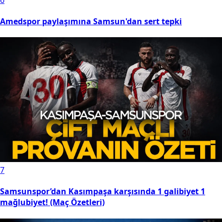
Amedspor paylaşımına Samsun'dan sert tepki
7
Samsunspor’dan Kasımpaşa karşısında 1 galibiyet 1
mağlubiyet! (Maç Özetleri)