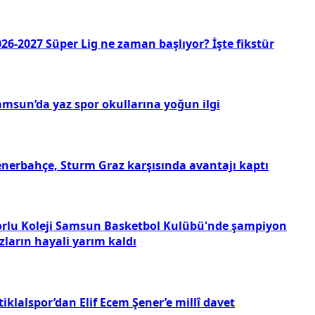
26-2027 Süper Lig ne zaman başlıyor? İşte fikstür
amsun’da yaz spor okullarına yoğun ilgi
enerbahçe, Sturm Graz karşısında avantajı kaptı
orlu Koleji Samsun Basketbol Kulübü'nde şampiyon
zların hayali yarım kaldı
tiklalspor’dan Elif Ecem Şener’e millî davet