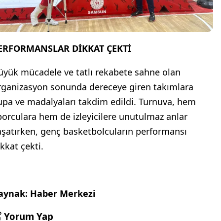
ERFORMANSLAR DİKKAT ÇEKTİ
üyük mücadele ve tatlı rekabete sahne olan
rganizasyon sonunda dereceye giren takımlara
upa ve madalyaları takdim edildi. Turnuva, hem
porculara hem de izleyicilere unutulmaz anlar
aşatırken, genç basketbolcuların performansı
kkat çekti.
aynak: Haber Merkezi
Yorum Yap