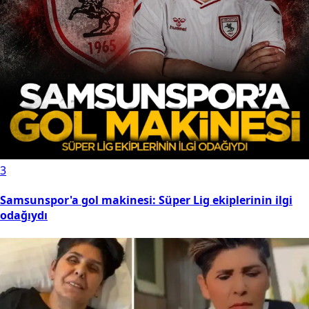
3
Samsunspor'a gol makinesi: Süper Lig ekiplerinin ilgi
odağıydı