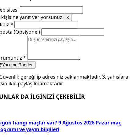
b sitesi
kişisine yanıt veriyorsunuz
✕
dınız
*
posta (Opsiyonel)
orumunuz
*
Yorumu Gönder
Güvenlik gereği ip adresiniz saklanmaktadır. 3. şahıslara
sinlikle paylaşılmamaktadır.
UNLAR DA İLGİNİZİ ÇEKEBİLİR
ugün hangi maçlar var? 9 Ağustos 2026 Pazar maç
ogramı ve yayın bilgileri