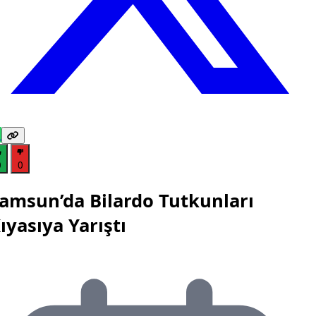
0
0
amsun’da Bilardo Tutkunları
ıyasıya Yarıştı