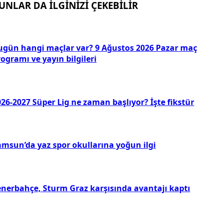
UNLAR DA İLGİNİZİ ÇEKEBİLİR
ugün hangi maçlar var? 9 Ağustos 2026 Pazar maç
ogramı ve yayın bilgileri
26-2027 Süper Lig ne zaman başlıyor? İşte fikstür
amsun’da yaz spor okullarına yoğun ilgi
enerbahçe, Sturm Graz karşısında avantajı kaptı