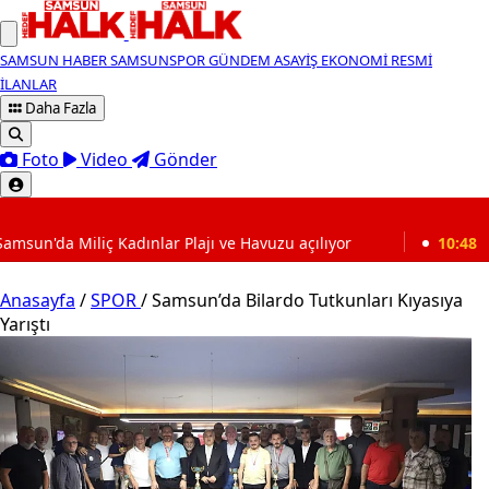
SAMSUN HABER
SAMSUNSPOR
GÜNDEM
ASAYİŞ
EKONOMİ
RESMİ
İLANLAR
Daha Fazla
Foto
Video
Gönder
SON DAKİKA
jı ve Havuzu açılıyor
10:48
Samsun’da 146 yıldır Karade
Anasayfa
/
SPOR
/
Samsun’da Bilardo Tutkunları Kıyasıya
Yarıştı