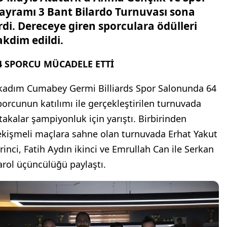
ayramı 3 Bant Bilardo Turnuvası sona
rdi. Dereceye giren sporculara ödülleri
akdim edildi.
4 SPORCU MÜCADELE ETTİ
lkadım Cumabey Germi Billiards Spor Salonunda 64
porcunun katılımı ile gerçekleştirilen turnuvada
stakalar şampiyonluk için yarıştı. Birbirinden
ekişmeli maçlara sahne olan turnuvada Erhat Yakut
irinci, Fatih Aydın ikinci ve Emrullah Can ile Serkan
arol üçüncülüğü paylaştı.