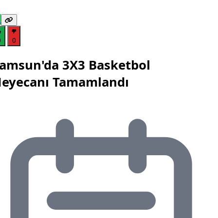
0
0
amsun'da 3X3 Basketbol
eyecanı Tamamlandı