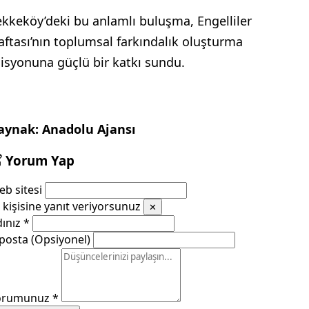
ekkeköy’deki bu anlamlı buluşma, Engelliler
aftası’nın toplumsal farkındalık oluşturma
isyonuna güçlü bir katkı sundu.
aynak: Anadolu Ajansı
Yorum Yap
b sitesi
kişisine yanıt veriyorsunuz
✕
dınız
*
posta (Opsiyonel)
orumunuz
*