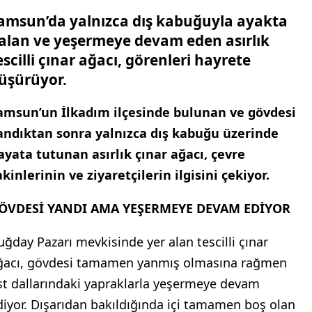
amsun’da yalnızca dış kabuğuyla ayakta
alan ve yeşermeye devam eden asırlık
escilli çınar ağacı, görenleri hayrete
üşürüyor.
amsun’un İlkadım ilçesinde bulunan ve gövdesi
andıktan sonra yalnızca dış kabuğu üzerinde
ayata tutunan asırlık çınar ağacı, çevre
akinlerinin ve ziyaretçilerin ilgisini çekiyor.
ÖVDESİ YANDI AMA YEŞERMEYE DEVAM EDİYOR
uğday Pazarı mevkisinde yer alan tescilli çınar
ğacı, gövdesi tamamen yanmış olmasına rağmen
st dallarındaki yapraklarla yeşermeye devam
diyor. Dışarıdan bakıldığında içi tamamen boş olan