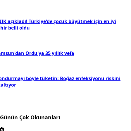
İK açıkladı! Türkiye'de çocuk büyütmek için en iyi
hir belli oldu
amsun'dan Ordu'ya 35 yıllık vefa
ondurmayı böyle tüketin: Boğaz enfeksiyonu riskini
altıyor
Günün Çok Okunanları