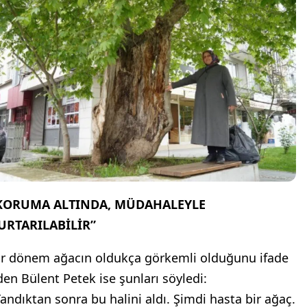
KORUMA ALTINDA, MÜDAHALEYLE
URTARILABİLİR”
ir dönem ağacın oldukça görkemli olduğunu ifade
den Bülent Petek ise şunları söyledi:
Yandıktan sonra bu halini aldı. Şimdi hasta bir ağaç.