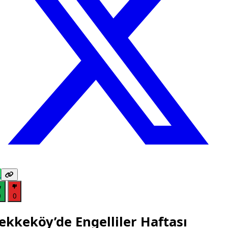
0
0
ekkeköy’de Engelliler Haftası