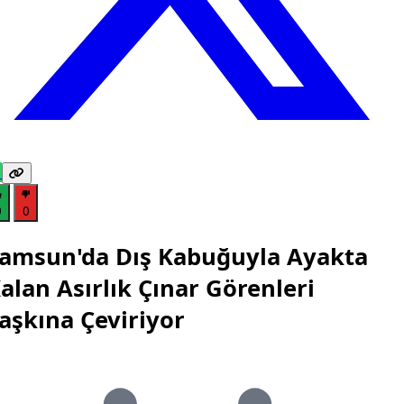
0
0
amsun'da Dış Kabuğuyla Ayakta
alan Asırlık Çınar Görenleri
aşkına Çeviriyor