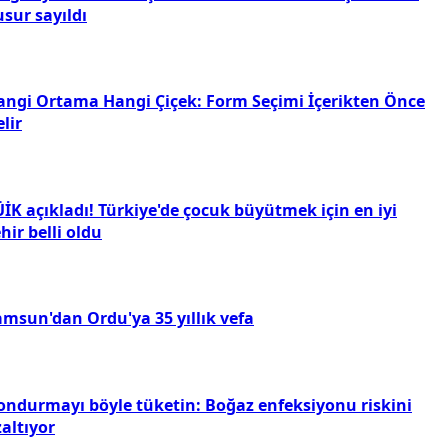
sur sayıldı
angi Ortama Hangi Çiçek: Form Seçimi İçerikten Önce
lir
İK açıkladı! Türkiye'de çocuk büyütmek için en iyi
hir belli oldu
amsun'dan Ordu'ya 35 yıllık vefa
ondurmayı böyle tüketin: Boğaz enfeksiyonu riskini
altıyor