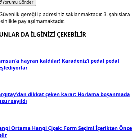
Yorumu Gönder
Güvenlik gereği ip adresiniz saklanmaktadır. 3. şahıslara
sinlikle paylaşılmamaktadır.
UNLAR DA İLGİNİZİ ÇEKEBİLİR
amsun'a hayran kaldılar! Karadeniz’i pedal pedal
eşfediyorlar
argıtay'dan dikkat çeken karar: Horlama boşanmada
sur sayıldı
angi Ortama Hangi Çiçek: Form Seçimi İçerikten Önce
lir