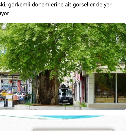
ski, görkemli dönemlerine ait görseller de yer
ıyor.