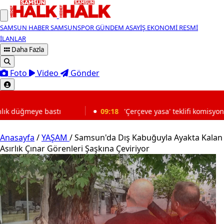
SAMSUN HABER
SAMSUNSPOR
GÜNDEM
ASAYİŞ
EKONOMİ
RESMİ
İLANLAR
Daha Fazla
Foto
Video
Gönder
SON DAKİKA
09:18
'Çerçeve yasa' teklifi komisyonda kabul edildi
Anasayfa
/
YAŞAM
/
Samsun'da Dış Kabuğuyla Ayakta Kalan
Asırlık Çınar Görenleri Şaşkına Çeviriyor