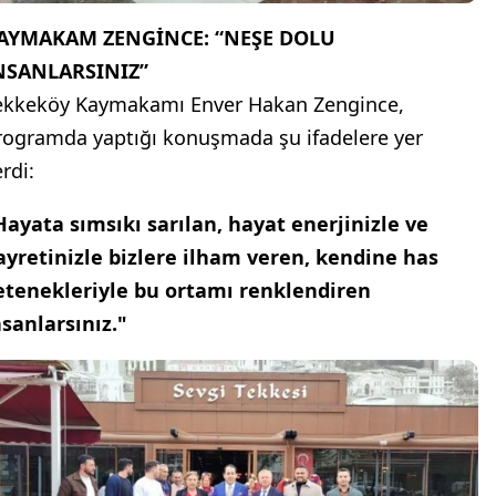
AYMAKAM ZENGİNCE: “NEŞE DOLU
NSANLARSINIZ”
ekkeköy Kaymakamı Enver Hakan Zengince,
rogramda yaptığı konuşmada şu ifadelere yer
rdi:
Hayata sımsıkı sarılan, hayat enerjinizle ve
ayretinizle bizlere ilham veren, kendine has
etenekleriyle bu ortamı renklendiren
nsanlarsınız."