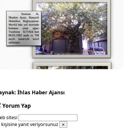
aynak: İhlas Haber Ajansı
Yorum Yap
b sitesi
kişisine yanıt veriyorsunuz
✕