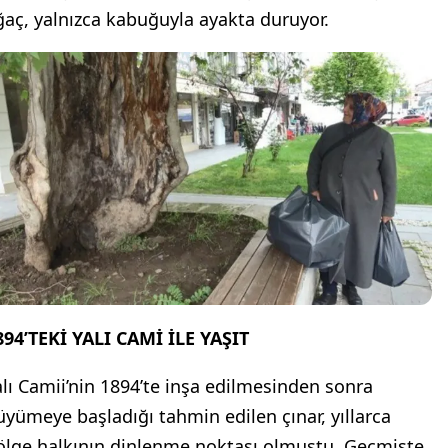
ğaç, yalnızca kabuğuyla ayakta duruyor.
894’TEKİ YALI CAMİ İLE YAŞIT
alı Camii’nin 1894’te inşa edilmesinden sonra
üyümeye başladığı tahmin edilen çınar, yıllarca
ölge halkının dinlenme noktası olmuştu. Geçmişte