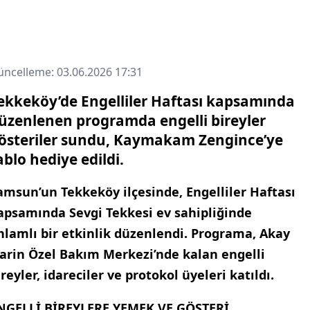
ncelleme: 03.06.2026 17:31
ekkeköy’de Engelliler Haftası kapsamında
üzenlenen programda engelli bireyler
österiler sundu, Kaymakam Zengince’ye
ablo hediye edildi.
amsun’un Tekkeköy ilçesinde, Engelliler Haftası
apsamında Sevgi Tekkesi ev sahipliğinde
nlamlı bir etkinlik düzenlendi. Programa, Akay
arin Özel Bakım Merkezi’nde kalan engelli
ireyler, idareciler ve protokol üyeleri katıldı.
NGELLİ BİREYLERE YEMEK VE GÖSTERİ