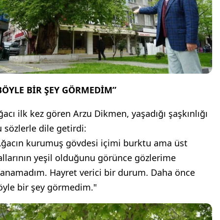
BÖYLE BİR ŞEY GÖRMEDİM”
ğacı ilk kez gören Arzu Dikmen, yaşadığı şaşkınlığı
 sözlerle dile getirdi:
Ağacın kurumuş gövdesi içimi burktu ama üst
allarının yeşil olduğunu görünce gözlerime
nanamadım. Hayret verici bir durum. Daha önce
öyle bir şey görmedim."