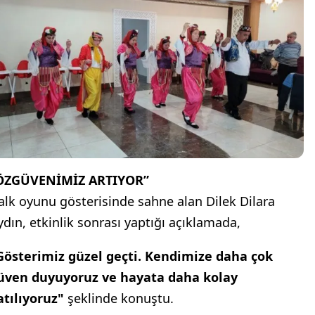
ÖZGÜVENİMİZ ARTIYOR”
alk oyunu gösterisinde sahne alan Dilek Dilara
ydın, etkinlik sonrası yaptığı açıklamada,
Gösterimiz güzel geçti. Kendimize daha çok
üven duyuyoruz ve hayata daha kolay
atılıyoruz"
şeklinde konuştu.