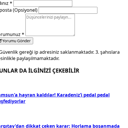
dınız
*
posta (Opsiyonel)
orumunuz
*
Yorumu Gönder
Güvenlik gereği ip adresiniz saklanmaktadır. 3. şahıslara
sinlikle paylaşılmamaktadır.
UNLAR DA İLGİNİZİ ÇEKEBİLİR
amsun'a hayran kaldılar! Karadeniz’i pedal pedal
eşfediyorlar
argıtay'dan dikkat çeken karar: Horlama boşanmada