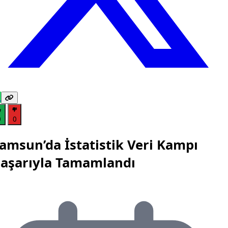
0
0
amsun’da İstatistik Veri Kampı
aşarıyla Tamamlandı