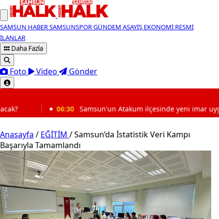
SAMSUN HABER
SAMSUNSPOR
GÜNDEM
ASAYİŞ
EKONOMİ
RESMİ
İLANLAR
Daha Fazla
Foto
Video
Gönder
SON DAKİKA
6:30
Samsun'un Atakum ilçesinde yeni imar uygulaması onaylandı
Anasayfa
/
EĞİTİM
/
Samsun’da İstatistik Veri Kampı
Başarıyla Tamamlandı