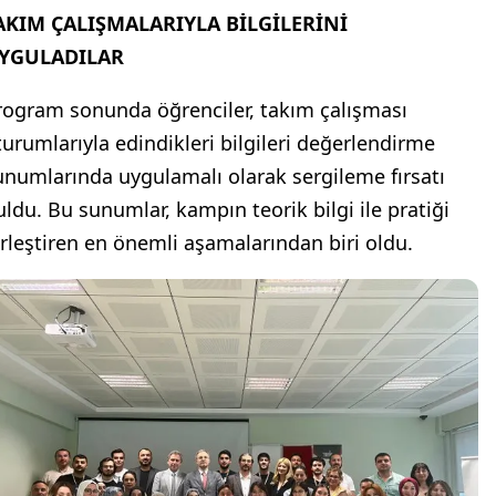
AKIM ÇALIŞMALARIYLA BİLGİLERİNİ
YGULADILAR
rogram sonunda öğrenciler, takım çalışması
turumlarıyla edindikleri bilgileri değerlendirme
unumlarında uygulamalı olarak sergileme fırsatı
uldu. Bu sunumlar, kampın teorik bilgi ile pratiği
irleştiren en önemli aşamalarından biri oldu.