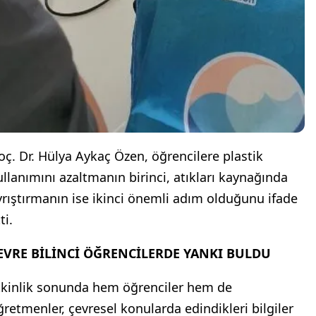
oç. Dr. Hülya Aykaç Özen, öğrencilere plastik
ullanımını azaltmanın birinci, atıkları kaynağında
yrıştırmanın ise ikinci önemli adım olduğunu ifade
ti.
EVRE BİLİNCİ ÖĞRENCİLERDE YANKI BULDU
tkinlik sonunda hem öğrenciler hem de
ğretmenler, çevresel konularda edindikleri bilgiler