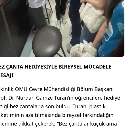
EZ ÇANTA HEDİYESİYLE BİREYSEL MÜCADELE
ESAJI
tkinlik OMÜ Çevre Mühendisliği Bölüm Başkanı
rof. Dr. Nurdan Gamze Turan’ın öğrencilere hediye
ttiği bez çantalarla son buldu. Turan, plastik
üketiminin azaltılmasında bireysel farkındalığın
nemine dikkat çekerek, “Bez çantalar küçük ama