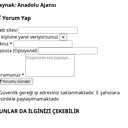
aynak: Anadolu Ajansı
Yorum Yap
b sitesi
kişisine yanıt veriyorsunuz
✕
dınız
*
posta (Opsiyonel)
orumunuz
*
Yorumu Gönder
Güvenlik gereği ip adresiniz saklanmaktadır. 3. şahıslara
sinlikle paylaşılmamaktadır.
UNLAR DA İLGİNİZİ ÇEKEBİLİR