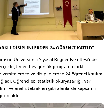
ARKLI DİSİPLİNLERDEN 24 ÖĞRENCİ KATILDI
amsun Üniversitesi Siyasal Bilgiler Fakültesi'nde
erçekleştirilen beş günlük programa farklı
niversitelerden ve disiplinlerden 24 öğrenci katılım
ğladı. Öğrenciler, istatistik okuryazarlığı, veri
ilimi ve analiz teknikleri gibi alanlarda kapsamlı
itim aldı.