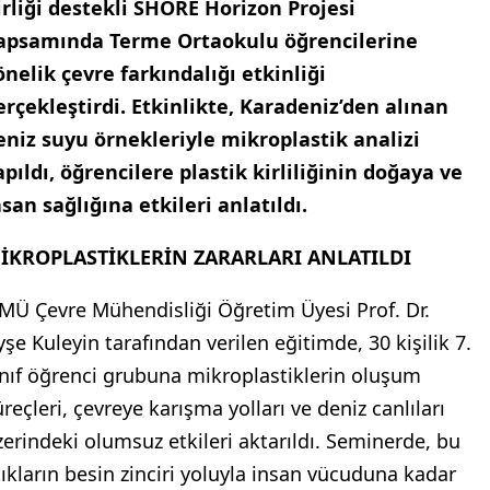
irliği destekli SHORE Horizon Projesi
apsamında Terme Ortaokulu öğrencilerine
önelik çevre farkındalığı etkinliği
erçekleştirdi. Etkinlikte, Karadeniz’den alınan
eniz suyu örnekleriyle mikroplastik analizi
apıldı, öğrencilere plastik kirliliğinin doğaya ve
nsan sağlığına etkileri anlatıldı.
İKROPLASTİKLERİN ZARARLARI ANLATILDI
MÜ Çevre Mühendisliği Öğretim Üyesi Prof. Dr.
yşe Kuleyin tarafından verilen eğitimde, 30 kişilik 7.
ınıf öğrenci grubuna mikroplastiklerin oluşum
reçleri, çevreye karışma yolları ve deniz canlıları
zerindeki olumsuz etkileri aktarıldı. Seminerde, bu
tıkların besin zinciri yoluyla insan vücuduna kadar