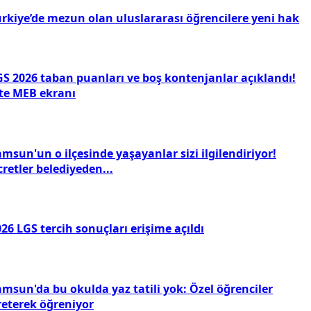
ürkiye’de mezun olan uluslararası öğrencilere yeni hak
GS 2026 taban puanları ve boş kontenjanlar açıklandı!
şte MEB ekranı
msun'un o ilçesinde yaşayanlar sizi ilgilendiriyor!
retler belediyeden...
26 LGS tercih sonuçları erişime açıldı
amsun'da bu okulda yaz tatili yok: Özel öğrenciler
reterek öğreniyor