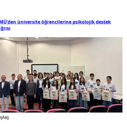
MÜ'den üniversite öğrencilerine psikolojik destek
ğrısı
ylaş