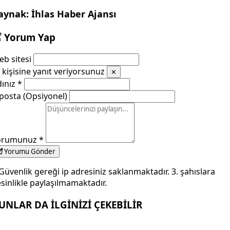
aynak: İhlas Haber Ajansı
Yorum Yap
b sitesi
kişisine yanıt veriyorsunuz
✕
dınız
*
posta (Opsiyonel)
orumunuz
*
Yorumu Gönder
Güvenlik gereği ip adresiniz saklanmaktadır. 3. şahıslara
sinlikle paylaşılmamaktadır.
UNLAR DA İLGİNİZİ ÇEKEBİLİR