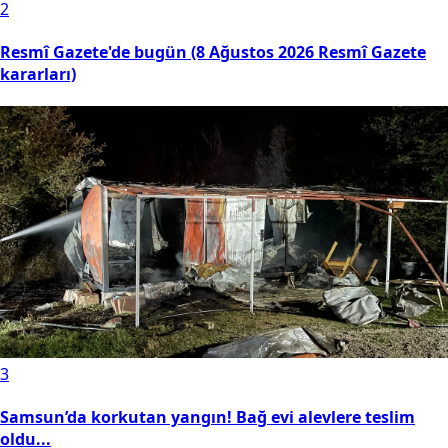
2
Resmî Gazete'de bugün (8 Ağustos 2026 Resmî Gazete
kararları)
3
Samsun’da korkutan yangın! Bağ evi alevlere teslim
oldu...