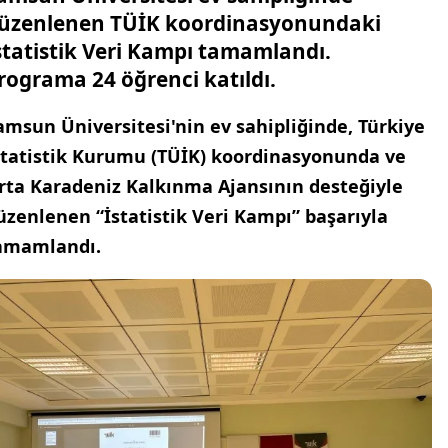
üzenlenen TÜİK koordinasyonundaki
statistik Veri Kampı tamamlandı.
rograma 24 öğrenci katıldı.
amsun Üniversitesi'nin ev sahipliğinde, Türkiye
statistik Kurumu (TÜİK) koordinasyonunda ve
rta Karadeniz Kalkınma Ajansının desteğiyle
üzenlenen “İstatistik Veri Kampı” başarıyla
amamlandı.