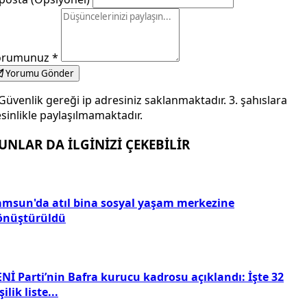
orumunuz
*
Yorumu Gönder
Güvenlik gereği ip adresiniz saklanmaktadır. 3. şahıslara
sinlikle paylaşılmamaktadır.
UNLAR DA İLGİNİZİ ÇEKEBİLİR
amsun'da atıl bina sosyal yaşam merkezine
önüştürüldü
Nİ Parti’nin Bafra kurucu kadrosu açıklandı: İşte 32
şilik liste...