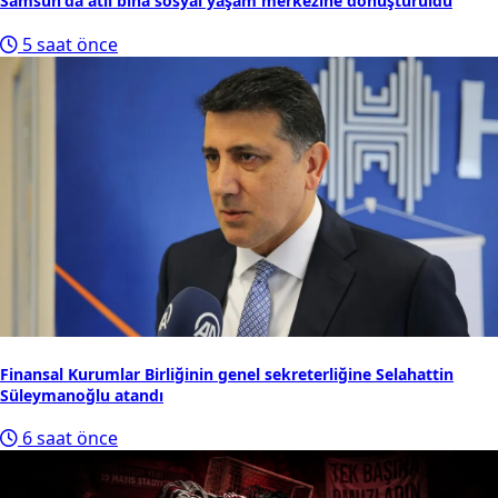
Samsun'da atıl bina sosyal yaşam merkezine dönüştürüldü
5 saat önce
Finansal Kurumlar Birliğinin genel sekreterliğine Selahattin
Süleymanoğlu atandı
6 saat önce