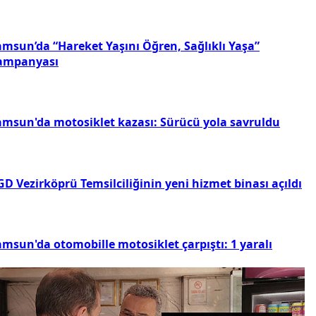
amsun’da “Hareket Yaşını Öğren, Sağlıklı Yaşa”
ampanyası
amsun'da motosiklet kazası: Sürücü yola savruldu
D Vezirköprü Temsilciliğinin yeni hizmet binası açıldı
amsun'da otomobille motosiklet çarpıştı: 1 yaralı