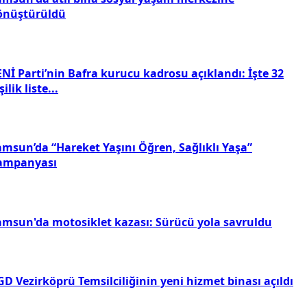
önüştürüldü
Nİ Parti’nin Bafra kurucu kadrosu açıklandı: İşte 32
şilik liste...
amsun’da “Hareket Yaşını Öğren, Sağlıklı Yaşa”
ampanyası
amsun'da motosiklet kazası: Sürücü yola savruldu
D Vezirköprü Temsilciliğinin yeni hizmet binası açıldı