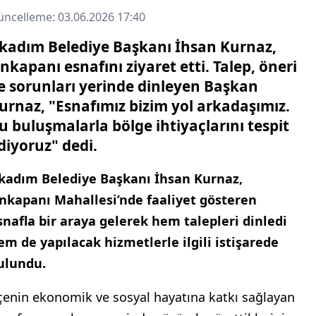
ncelleme: 03.06.2026 17:40
lkadım Belediye Başkanı İhsan Kurnaz,
nkapanı esnafını ziyaret etti. Talep, öneri
e sorunları yerinde dinleyen Başkan
urnaz, "Esnafımız bizim yol arkadaşımız.
u buluşmalarla bölge ihtiyaçlarını tespit
diyoruz" dedi.
lkadım Belediye Başkanı İhsan Kurnaz,
nkapanı Mahallesi’nde faaliyet gösteren
snafla bir araya gelerek hem talepleri dinledi
em de yapılacak hizmetlerle ilgili istişarede
ulundu.
lçenin ekonomik ve sosyal hayatına katkı sağlayan