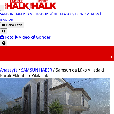
SAMSUN HABER
SAMSUNSPOR
GÜNDEM
ASAYİŞ
EKONOMİ
RESMİ
İLANLAR
Daha Fazla
Foto
Video
Gönder
SON DAKİKA
00:05
Resmî Gazete'de b
Anasayfa
/
SAMSUN HABER
/
Samsun'da Lüks Villadaki
Kaçak Eklentiler Yıkılacak