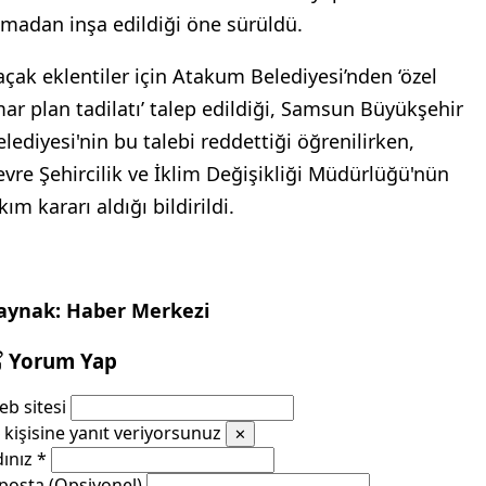
lmadan inşa edildiği öne sürüldü.
açak eklentiler için Atakum Belediyesi’nden ‘özel
mar plan tadilatı’ talep edildiği, Samsun Büyükşehir
elediyesi'nin bu talebi reddettiği öğrenilirken,
evre Şehircilik ve İklim Değişikliği Müdürlüğü'nün
kım kararı aldığı bildirildi.
aynak: Haber Merkezi
Yorum Yap
b sitesi
kişisine yanıt veriyorsunuz
✕
dınız
*
posta (Opsiyonel)