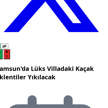
0
0
amsun'da Lüks Villadaki Kaçak
klentiler Yıkılacak