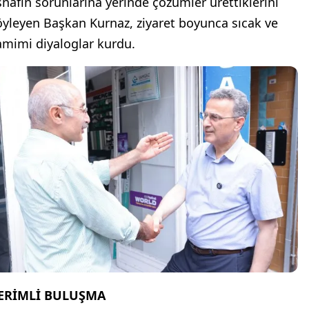
snafın sorunlarına yerinde çözümler ürettiklerini
öyleyen Başkan Kurnaz, ziyaret boyunca sıcak ve
amimi diyaloglar kurdu.
ERİMLİ BULUŞMA