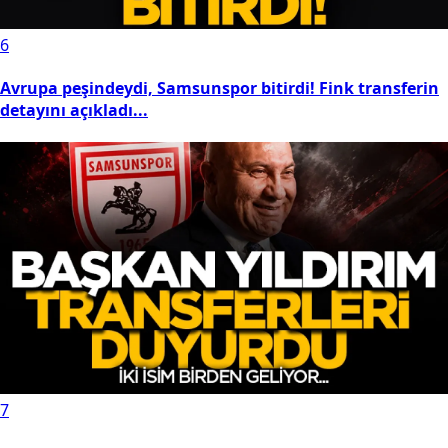
6
Avrupa peşindeydi, Samsunspor bitirdi! Fink transferin
detayını açıkladı...
7