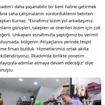
lkadım'ı daha yaşanabilir bir kent haline getirmek
dına saha çalışmalarını sürdürdüklerini belirten
aşkan Kurnaz, "Esnafımız bizim yol arkadaşımız.
ların görüşleri, talepleri ve önerileri bizim için çok
eğerli. Unkapanı esnafımızla yaptığımız bu verimli
uluşmada, bölgenin ihtiyaçlarını yerinde tespit
tme fırsatı bulduk. Hizmetlerimizi ortak akılla
ekillendiriyoruz. İlkadım’da birlikte yönetim
nlayışıyla adımlar atmaya devam edeceğiz" diye
onuştu.