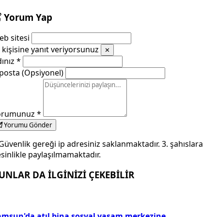
Yorum Yap
b sitesi
kişisine yanıt veriyorsunuz
✕
dınız
*
posta (Opsiyonel)
orumunuz
*
Yorumu Gönder
Güvenlik gereği ip adresiniz saklanmaktadır. 3. şahıslara
sinlikle paylaşılmamaktadır.
UNLAR DA İLGİNİZİ ÇEKEBİLİR
amsun'da atıl bina sosyal yaşam merkezine