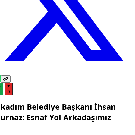
0
0
lkadım Belediye Başkanı İhsan
urnaz: Esnaf Yol Arkadaşımız