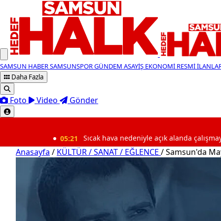
SAMSUN HABER
SAMSUNSPOR
GÜNDEM
ASAYİŞ
EKONOMİ
RESMİ İLANLA
Daha Fazla
Foto
Video
Gönder
SON DAKİKA
05:21
Sıcak hava nedeniyle açık alanda çalışmaya 10 günlük
Anasayfa
/
KÜLTÜR / SANAT / EĞLENCE
/
Samsun'da Mayı