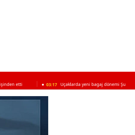
03:17
Uçaklarda yeni bagaj dönemi Şubat 2027’de başl