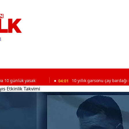
R
 yasak
04:01
10 yıllık garsonu çay bardağı işinden etti
s Etkinlik Takvimi