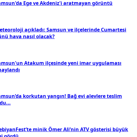
amsun'da Ege ve Akdeniz'i aratmayan görüntü
eteoroloji açıkladı: Samsun ve ilçelerinde Cumartesi
ünü hava nasıl olacak?
amsun'un Atakum ilçesinde yeni imar uygulaması
naylandı
amsun’da korkutan yangın! Bağ evi alevlere teslim
du...
ebiyanFest’te minik Ömer Ali’nin ATV gösterisi büyük
gi gördü