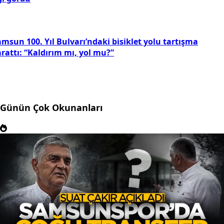
msun 100. Yıl Bulvarı’ndaki bisiklet yolu tartışma
rattı: “Kaldırım mı, yol mu?”
Günün Çok Okunanları