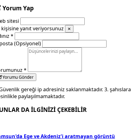
Yorum Yap
b sitesi
kişisine yanıt veriyorsunuz
✕
dınız
*
posta (Opsiyonel)
orumunuz
*
Yorumu Gönder
Güvenlik gereği ip adresiniz saklanmaktadır. 3. şahıslara
sinlikle paylaşılmamaktadır.
UNLAR DA İLGİNİZİ ÇEKEBİLİR
amsun'da Ege ve Akdeniz'i aratmayan görüntü