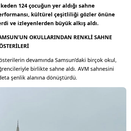
lkeden 124 çocuğun yer aldığı sahne
erformansı, kültürel çeşitliliği gözler önüne
erdi ve izleyenlerden büyük alkış aldı.
AMSUN’UN OKULLARINDAN RENKLİ SAHNE
ÖSTERİLERİ
österilerin devamında Samsun’daki birçok okul,
ğrencileriyle birlikte sahne aldı. AVM sahnesini
deta şenlik alanına dönüştürdü.