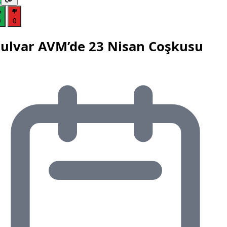
0
0
ulvar AVM’de 23 Nisan Coşkusu