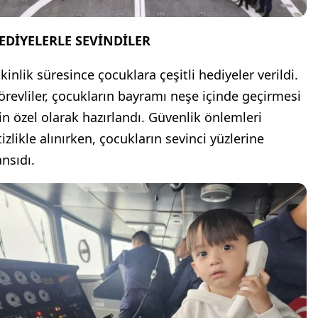
EDİYELERLE SEVİNDİLER
kinlik süresince çocuklara çeşitli hediyeler verildi.
örevliler, çocukların bayramı neşe içinde geçirmesi
çin özel olarak hazırlandı. Güvenlik önlemleri
tizlikle alınırken, çocukların sevinci yüzlerine
ansıdı.