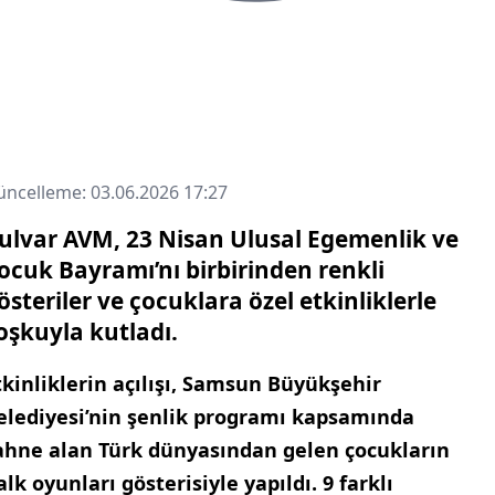
ncelleme: 03.06.2026 17:27
ulvar AVM, 23 Nisan Ulusal Egemenlik ve
ocuk Bayramı’nı birbirinden renkli
österiler ve çocuklara özel etkinliklerle
oşkuyla kutladı.
tkinliklerin açılışı, Samsun Büyükşehir
elediyesi’nin şenlik programı kapsamında
ahne alan Türk dünyasından gelen çocukların
alk oyunları gösterisiyle yapıldı. 9 farklı