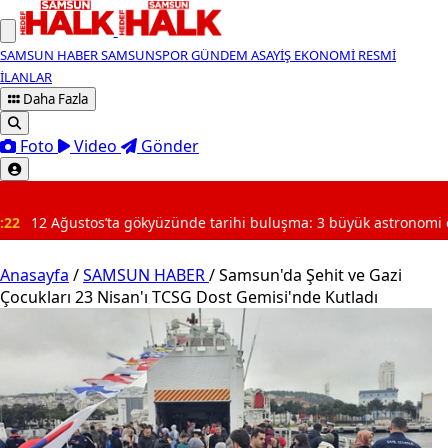
SAMSUN HABER
SAMSUNSPOR
GÜNDEM
ASAYİŞ
EKONOMİ
RESMİ
İLANLAR
Daha Fazla
Foto
Video
Gönder
SON DAKİKA
nde tarihi buluşma: 3 büyük astronomi olayı yaşanacak
Anasayfa
/
SAMSUN HABER
/
Samsun'da Şehit ve Gazi
Çocukları 23 Nisan'ı TCSG Dost Gemisi'nde Kutladı