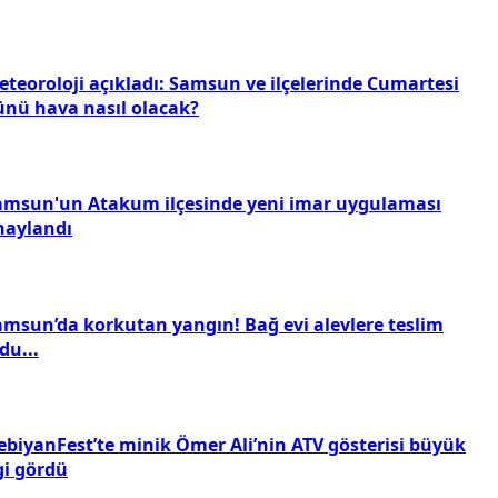
eteoroloji açıkladı: Samsun ve ilçelerinde Cumartesi
ünü hava nasıl olacak?
amsun'un Atakum ilçesinde yeni imar uygulaması
naylandı
amsun’da korkutan yangın! Bağ evi alevlere teslim
du...
ebiyanFest’te minik Ömer Ali’nin ATV gösterisi büyük
gi gördü