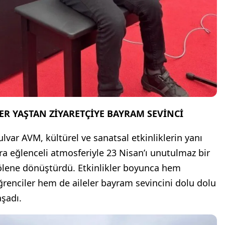
ER YAŞTAN ZİYARETÇİYE BAYRAM SEVİNCİ
ulvar AVM, kültürel ve sanatsal etkinliklerin yanı
ıra eğlenceli atmosferiyle 23 Nisan’ı unutulmaz bir
ölene dönüştürdü. Etkinlikler boyunca hem
ğrenciler hem de aileler bayram sevincini dolu dolu
aşadı.