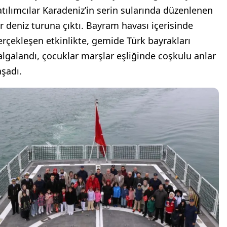
atılımcılar Karadeniz’in serin sularında düzenlenen
ir deniz turuna çıktı. Bayram havası içerisinde
erçekleşen etkinlikte, gemide Türk bayrakları
algalandı, çocuklar marşlar eşliğinde coşkulu anlar
aşadı.