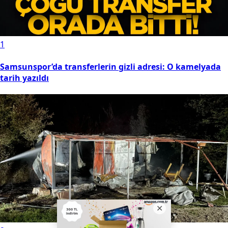
1
Samsunspor’da transferlerin gizli adresi: O kamelyada
tarih yazıldı