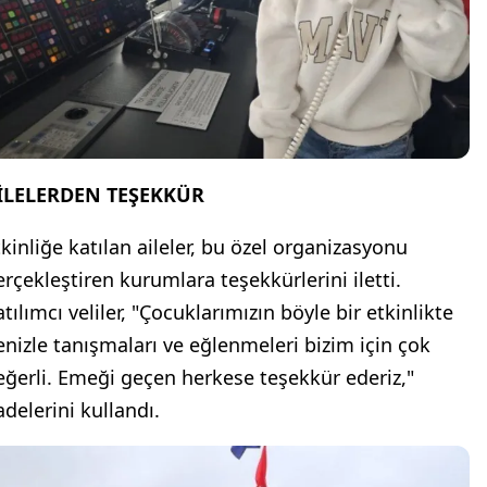
İLELERDEN TEŞEKKÜR
tkinliğe katılan aileler, bu özel organizasyonu
erçekleştiren kurumlara teşekkürlerini iletti.
tılımcı veliler, "Çocuklarımızın böyle bir etkinlikte
enizle tanışmaları ve eğlenmeleri bizim için çok
eğerli. Emeği geçen herkese teşekkür ederiz,"
adelerini kullandı.