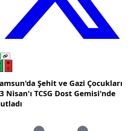
0
0
amsun'da Şehit ve Gazi Çocukları
3 Nisan'ı TCSG Dost Gemisi'nde
utladı