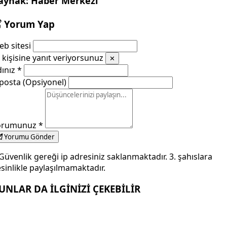
aynak: Haber Merkezi
Yorum Yap
b sitesi
kişisine yanıt veriyorsunuz
✕
dınız
*
posta (Opsiyonel)
orumunuz
*
Yorumu Gönder
Güvenlik gereği ip adresiniz saklanmaktadır. 3. şahıslara
sinlikle paylaşılmamaktadır.
UNLAR DA İLGİNİZİ ÇEKEBİLİR