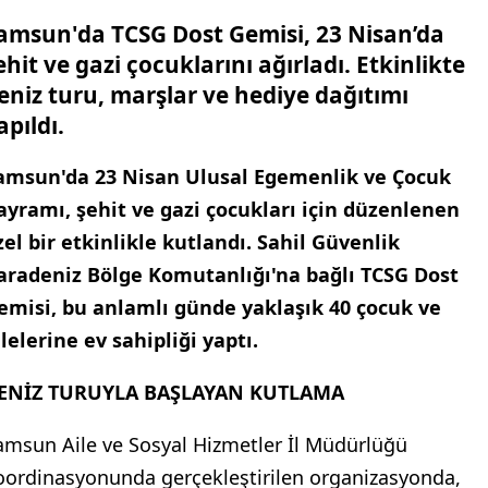
amsun'da TCSG Dost Gemisi, 23 Nisan’da
ehit ve gazi çocuklarını ağırladı. Etkinlikte
eniz turu, marşlar ve hediye dağıtımı
apıldı.
amsun'da 23 Nisan Ulusal Egemenlik ve Çocuk
ayramı, şehit ve gazi çocukları için düzenlenen
zel bir etkinlikle kutlandı. Sahil Güvenlik
aradeniz Bölge Komutanlığı'na bağlı TCSG Dost
emisi, bu anlamlı günde yaklaşık 40 çocuk ve
ilelerine ev sahipliği yaptı.
ENİZ TURUYLA BAŞLAYAN KUTLAMA
amsun Aile ve Sosyal Hizmetler İl Müdürlüğü
oordinasyonunda gerçekleştirilen organizasyonda,