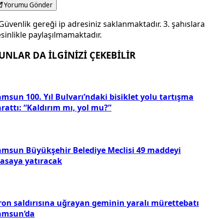
Yorumu Gönder
Güvenlik gereği ip adresiniz saklanmaktadır. 3. şahıslara
sinlikle paylaşılmamaktadır.
UNLAR DA İLGİNİZİ ÇEKEBİLİR
msun 100. Yıl Bulvarı’ndaki bisiklet yolu tartışma
rattı: “Kaldırım mı, yol mu?”
amsun Büyükşehir Belediye Meclisi 49 maddeyi
asaya yatıracak
ron saldırısına uğrayan geminin yaralı mürettebatı
amsun’da