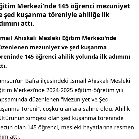
ğitim Merkezi'nde 145 öğrenci mezuniyet
e şed kuşanma töreniyle ahiliğe ilk
dımını attı.
smail Ahıskalı Mesleki Eğitim Merkezi'nde
üzenlenen mezuniyet ve şed kuşanma
öreninde 145 öğrenci ahilik yolunda ilk adımını
tı.
amsun’un Bafra ilçesindeki İsmail Ahıskalı Mesleki
ğitim Merkezi’nde 2024-2025 eğitim-öğretim yılı
apsamında düzenlenen "Mezuniyet ve Şed
uşanma Töreni", coşkulu anlara sahne oldu. Ahilik
ültürünün simgesi olan şed kuşanma töreninde
ezun olan 145 öğrenci, mesleki hayatlarına resmen
dım attı.