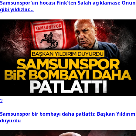
Samsunspor’un hocası Fink'ten Salah açıklaması: Onun
gibi yıldızlar...
2
Samsunspor bir bombayı daha patlattı: Başkan Yıldırım
duyurdu