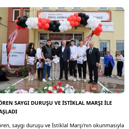
ÖREN SAYGI DURUŞU VE İSTİKLAL MARŞI İLE
AŞLADI
ören, saygı duruşu ve İstiklal Marşı’nın okunmasıyla