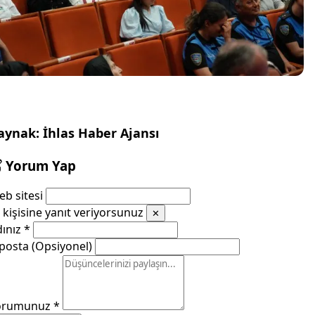
aynak: İhlas Haber Ajansı
Yorum Yap
b sitesi
kişisine yanıt veriyorsunuz
✕
dınız
*
posta (Opsiyonel)
orumunuz
*