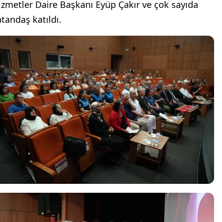
izmetler Daire Başkanı Eyüp Çakır ve çok sayıda
atandaş katıldı.