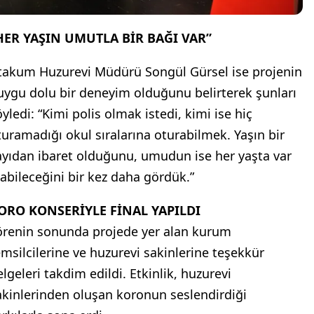
HER YAŞIN UMUTLA BİR BAĞI VAR”
takum Huzurevi Müdürü Songül Gürsel ise projenin
uygu dolu bir deneyim olduğunu belirterek şunları
yledi: “Kimi polis olmak istedi, kimi ise hiç
turamadığı okul sıralarına oturabilmek. Yaşın bir
ayıdan ibaret olduğunu, umudun ise her yaşta var
labileceğini bir kez daha gördük.”
ORO KONSERİYLE FİNAL YAPILDI
örenin sonunda projede yer alan kurum
emsilcilerine ve huzurevi sakinlerine teşekkür
elgeleri takdim edildi. Etkinlik, huzurevi
akinlerinden oluşan koronun seslendirdiği