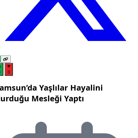
0
0
amsun’da Yaşlılar Hayalini
urduğu Mesleği Yaptı