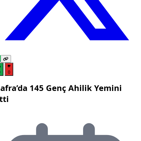
0
0
afra’da 145 Genç Ahilik Yemini
tti