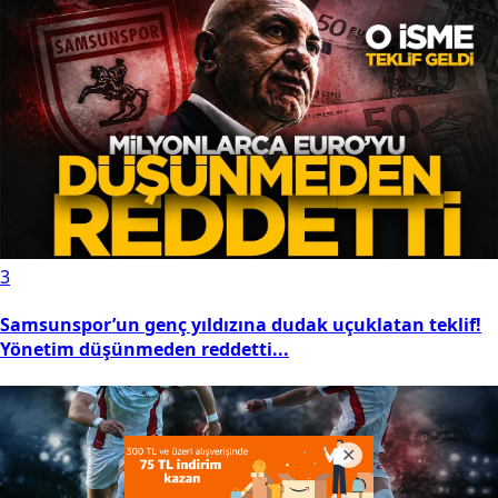
3
Samsunspor’un genç yıldızına dudak uçuklatan teklif!
Yönetim düşünmeden reddetti...