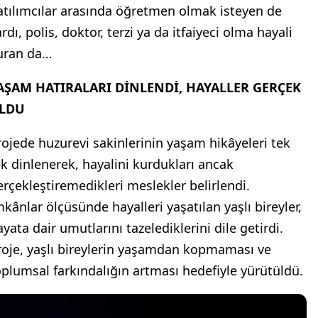
atılımcılar arasında öğretmen olmak isteyen de
rdı, polis, doktor, terzi ya da itfaiyeci olma hayali
uran da…
AŞAM HATIRALARI DİNLENDİ, HAYALLER GERÇEK
LDU
rojede huzurevi sakinlerinin yaşam hikâyeleri tek
ek dinlenerek, hayalini kurdukları ancak
erçekleştiremedikleri meslekler belirlendi.
mkânlar ölçüsünde hayalleri yaşatılan yaşlı bireyler,
yata dair umutlarını tazelediklerini dile getirdi.
roje, yaşlı bireylerin yaşamdan kopmaması ve
oplumsal farkındalığın artması hedefiyle yürütüldü.