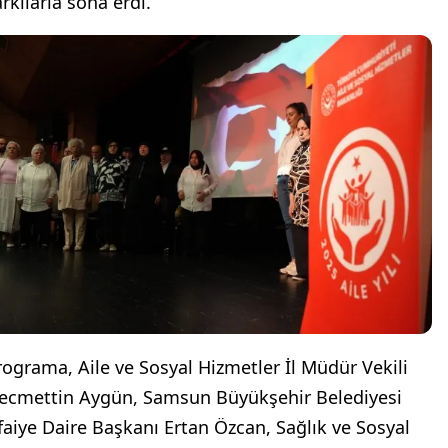
rkılarla sona erdi.
rograma, Aile ve Sosyal Hizmetler İl Müdür Vekili
ecmettin Aygün, Samsun Büyükşehir Belediyesi
tfaiye Daire Başkanı Ertan Özcan, Sağlık ve Sosyal