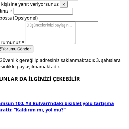
kişisine yanıt veriyorsunuz
✕
dınız
*
posta (Opsiyonel)
orumunuz
*
Yorumu Gönder
Güvenlik gereği ip adresiniz saklanmaktadır. 3. şahıslara
sinlikle paylaşılmamaktadır.
UNLAR DA İLGİNİZİ ÇEKEBİLİR
msun 100. Yıl Bulvarı’ndaki bisiklet yolu tartışma
rattı: “Kaldırım mı, yol mu?”