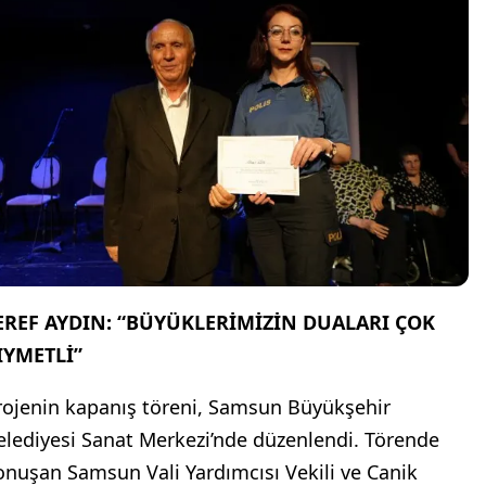
EREF AYDIN: “BÜYÜKLERİMİZİN DUALARI ÇOK
IYMETLİ”
rojenin kapanış töreni, Samsun Büyükşehir
elediyesi Sanat Merkezi’nde düzenlendi. Törende
onuşan Samsun Vali Yardımcısı Vekili ve Canik