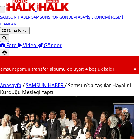
SAMSUN HABER
SAMSUNSPOR
GÜNDEM
ASAYİŞ
EKONOMİ
RESMİ
İLANLAR
Daha Fazla
Foto
Video
Gönder
SON DAKİKA
lbümü doluyor: 4 boşluk kaldı
19:03
TBMM'de izdiham! 
Anasayfa
/
SAMSUN HABER
/
Samsun’da Yaşlılar Hayalini
Kurduğu Mesleği Yaptı