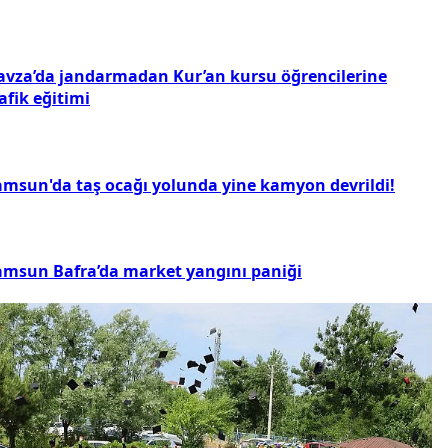
avza’da jandarmadan Kur’an kursu öğrencilerine
afik eğitimi
amsun'da taş ocağı yolunda yine kamyon devrildi!
amsun Bafra’da market yangını paniği