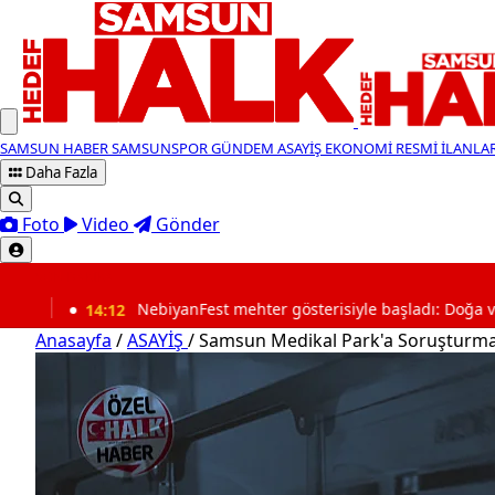
SAMSUN HABER
SAMSUNSPOR
GÜNDEM
ASAYİŞ
EKONOMİ
RESMİ İLANLA
Daha Fazla
Foto
Video
Gönder
SON DAKİKA
14:12
NebiyanFest mehter gösterisiyle başladı: Doğa ve spor bul
Anasayfa
/
ASAYİŞ
/
Samsun Medikal Park'a Soruşturma 