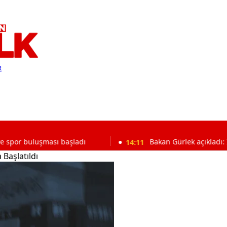
R
uşması başladı
14:11
Bakan Gürlek açıkladı: İntihar ve 
Başlatıldı