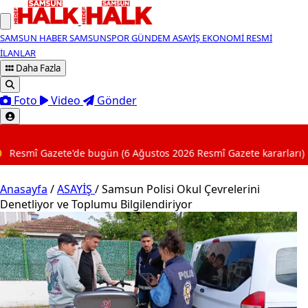
SAMSUN HABER
SAMSUNSPOR
GÜNDEM
ASAYİŞ
EKONOMİ
RESMİ
İLANLAR
Daha Fazla
Foto
Video
Gönder
SON DAKİKA
n (6 Ağustos 2026 Resmî Gazete kararları)
23:10
Hayat
Anasayfa
/
ASAYİŞ
/
Samsun Polisi Okul Çevrelerini
Denetliyor ve Toplumu Bilgilendiriyor