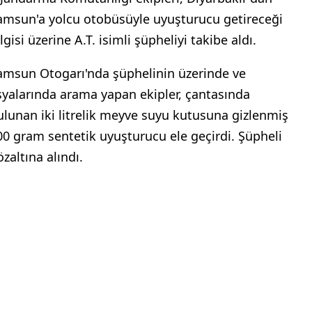
ncelleme: 03.06.2026 16:21
amsun'da bir yolcunun çantasında
apılan aramada, meyve suyu kutusuna
izlenmiş 500 gram uyuşturucu madde
ulundu.
l Jandarma Komutanlığı ekipleri, Diyarbakır'dan
amsun'a yolcu otobüsüyle uyuşturucu getireceği
lgisi üzerine A.T. isimli şüpheliyi takibe aldı.
amsun Otogarı'nda şüphelinin üzerinde ve
şyalarında arama yapan ekipler, çantasında
ulunan iki litrelik meyve suyu kutusuna gizlenmiş
00 gram sentetik uyuşturucu ele geçirdi. Şüpheli