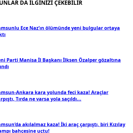
dınız
*
posta (Opsiyonel)
orumunuz
*
Yorumu Gönder
Güvenlik gereği ip adresiniz saklanmaktadır. 3. şahıslara
sinlikle paylaşılmamaktadır.
UNLAR DA İLGİNİZİ ÇEKEBİLİR
amsunlu Ece Naz’ın ölümünde yeni bulgular ortaya
ktı