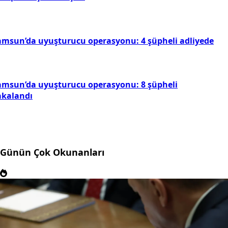
ni Parti Manisa İl Başkanı İlksen Özalper gözaltına
ındı
amsun-Ankara kara yolunda feci kaza! Araçlar
rpıştı, Tırda ne varsa yola saçıldı...
msun’da akılalmaz kaza! İki araç çarpıştı, biri Kızılay
ampı bahçesine uçtu!
amsun’da uyuşturucu operasyonu: 4 şüpheli adliyede
amsun’da uyuşturucu operasyonu: 8 şüpheli
akalandı