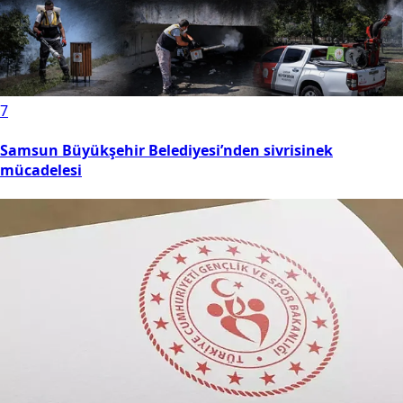
6
Yeni Parti Manisa İl Başkanı İlksen Özalper gözaltına
alındı
7
Samsun Büyükşehir Belediyesi’nden sivrisinek
mücadelesi