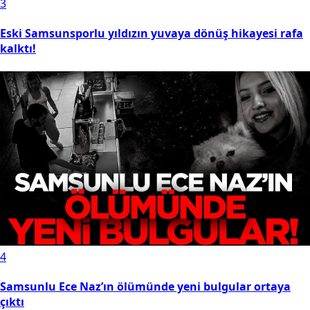
3
Eski Samsunsporlu yıldızın yuvaya dönüş hikayesi rafa
kalktı!