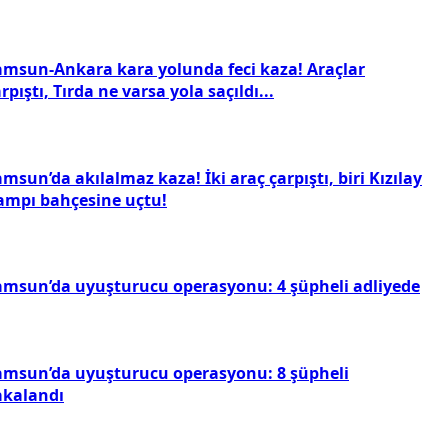
amsun-Ankara kara yolunda feci kaza! Araçlar
rpıştı, Tırda ne varsa yola saçıldı...
msun’da akılalmaz kaza! İki araç çarpıştı, biri Kızılay
ampı bahçesine uçtu!
amsun’da uyuşturucu operasyonu: 4 şüpheli adliyede
amsun’da uyuşturucu operasyonu: 8 şüpheli
akalandı