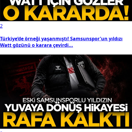
Resmî Gazete'de bugün (6 Ağustos 2026 Resmî Gazete
kararları)
2
Türkiye’de örneği yaşanmıştı! Samsunspor'un yıldızı
Watt gözünü o karara çevirdi...