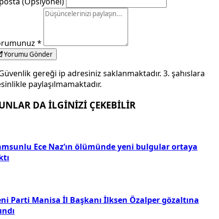
posta (Opsiyonel)
orumunuz
*
Yorumu Gönder
Güvenlik gereği ip adresiniz saklanmaktadır. 3. şahıslara
sinlikle paylaşılmamaktadır.
UNLAR DA İLGİNİZİ ÇEKEBİLİR
amsunlu Ece Naz’ın ölümünde yeni bulgular ortaya
ktı
ni Parti Manisa İl Başkanı İlksen Özalper gözaltına
ındı