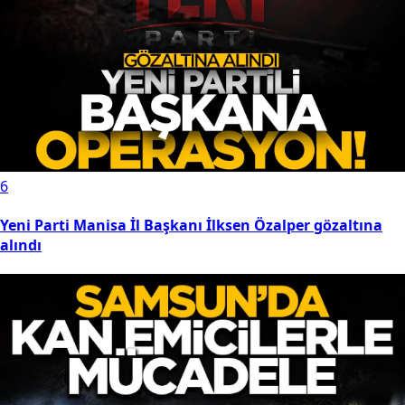
5
Samsunspor'un Drapiński transferinde bonservis detayı
ortaya çıktı! O madde dikkat çekti...