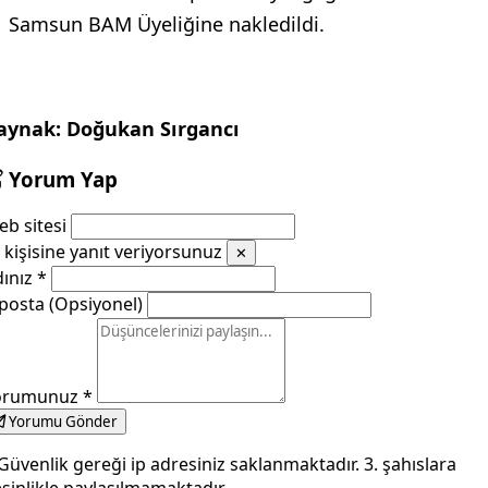
Samsun BAM Üyeliğine nakledildi.
aynak: Doğukan Sırgancı
Yorum Yap
b sitesi
kişisine yanıt veriyorsunuz
✕
dınız
*
posta (Opsiyonel)
orumunuz
*
Yorumu Gönder
Güvenlik gereği ip adresiniz saklanmaktadır. 3. şahıslara
sinlikle paylaşılmamaktadır.