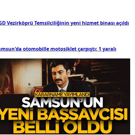
D Vezirköprü Temsilciliğinin yeni hizmet binası açıldı
amsun'da otomobille motosiklet çarpıştı: 1 yaralı