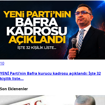
10
YENİ Parti’nin Bafra kurucu kadrosu açıklandı: İşte 32
kişilik liste...
Son Eklenenler