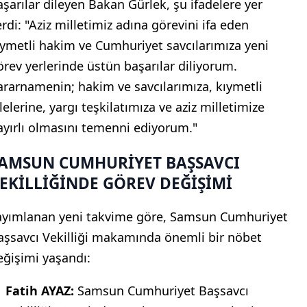
aşarılar dileyen Bakan Gürlek, şu ifadelere yer
erdi: "Aziz milletimiz adına görevini ifa eden
ıymetli hakim ve Cumhuriyet savcılarımıza yeni
örev yerlerinde üstün başarılar diliyorum.
ararnamenin; hakim ve savcılarımıza, kıymetli
lelerine, yargı teşkilatımıza ve aziz milletimize
ayırlı olmasını temenni ediyorum."
AMSUN CUMHURİYET BAŞSAVCI
EKİLLİĞİNDE GÖREV DEĞİŞİMİ
ayımlanan yeni takvime göre, Samsun Cumhuriyet
aşsavcı Vekilliği makamında önemli bir nöbet
eğişimi yaşandı:
Fatih AYAZ:
Samsun Cumhuriyet Başsavcı