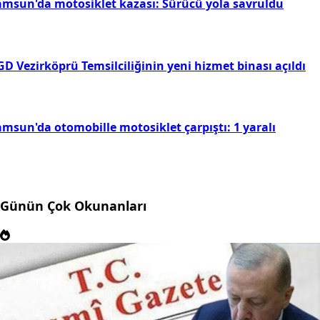
amsun'da motosiklet kazası: Sürücü yola savruldu
D Vezirköprü Temsilciliğinin yeni hizmet binası açıldı
amsun'da otomobille motosiklet çarpıştı: 1 yaralı
Günün Çok Okunanları