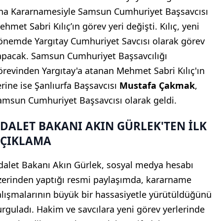
na Kararnamesiyle Samsun Cumhuriyet Başsavcısı
hmet Sabri Kılıç’ın görev yeri değişti. Kılıç, yeni
önemde Yargıtay Cumhuriyet Savcısı olarak görev
apacak. Samsun Cumhuriyet Başsavcılığı
örevinden Yargıtay'a atanan Mehmet Sabri Kılıç'ın
erine ise Şanlıurfa Başsavcısı
Mustafa Çakmak
,
amsun Cumhuriyet Başsavcısı olarak geldi.
DALET BAKANI AKIN GÜRLEK'TEN İLK
ÇIKLAMA
dalet Bakanı Akın Gürlek, sosyal medya hesabı
zerinden yaptığı resmi paylaşımda, kararname
alışmalarının büyük bir hassasiyetle yürütüldüğünü
urguladı. Hakim ve savcılara yeni görev yerlerinde