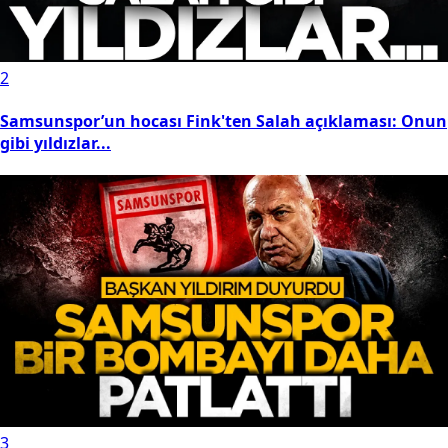
2
Samsunspor’un hocası Fink'ten Salah açıklaması: Onun
gibi yıldızlar...
3