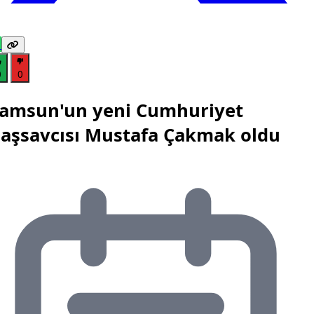
0
0
amsun'un yeni Cumhuriyet
aşsavcısı Mustafa Çakmak oldu