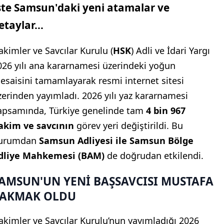
şte Samsun'daki yeni atamalar ve
etaylar...
akimler ve Savcılar Kurulu (
HSK
) Adli ve İdari Yargı
026 yılı ana kararnamesi üzerindeki yoğun
esaisini tamamlayarak resmi internet sitesi
zerinden yayımladı. 2026 yılı yaz kararnamesi
apsamında, Türkiye genelinde tam
4 bin 967
akim ve savcının
görev yeri değiştirildi. Bu
urumdan
Samsun Adliyesi ile Samsun Bölge
dliye Mahkemesi (BAM)
de doğrudan etkilendi.
AMSUN'UN YENİ BAŞSAVCISI MUSTAFA
AKMAK OLDU
akimler ve Savcılar Kurulu’nun yayımladığı 2026