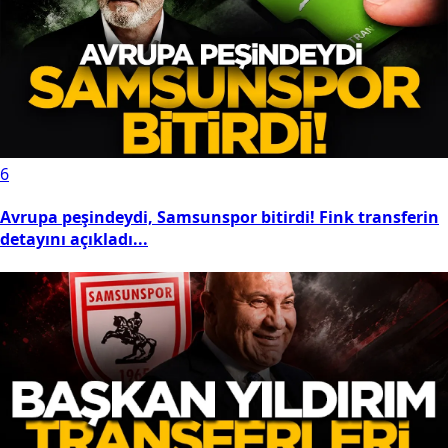
6
Avrupa peşindeydi, Samsunspor bitirdi! Fink transferin
detayını açıkladı...