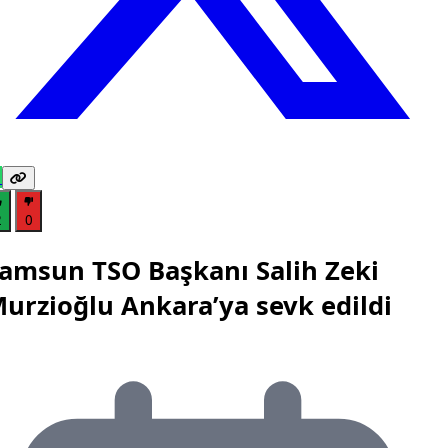
2
0
amsun TSO Başkanı Salih Zeki
urzioğlu Ankara’ya sevk edildi