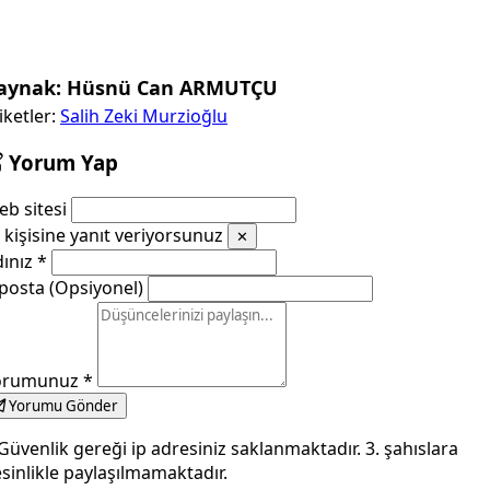
aynak: Hüsnü Can ARMUTÇU
iketler:
Salih Zeki Murzioğlu
Yorum Yap
b sitesi
kişisine yanıt veriyorsunuz
✕
dınız
*
posta (Opsiyonel)
orumunuz
*
Yorumu Gönder
Güvenlik gereği ip adresiniz saklanmaktadır. 3. şahıslara
sinlikle paylaşılmamaktadır.