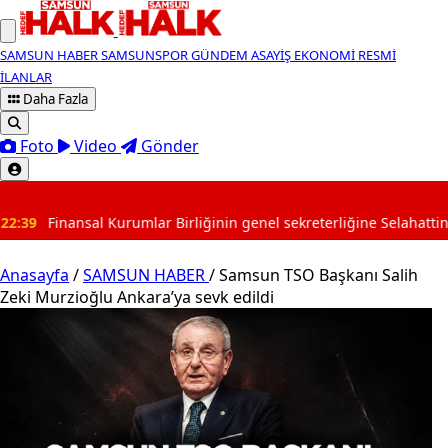
SAMSUN HABER
SAMSUNSPOR
GÜNDEM
ASAYİŞ
EKONOMİ
RESMİ
İLANLAR
Daha Fazla
Foto
Video
Gönder
SON DAKİKA
Kurumlar Birliğinin genel sekreterliğine Selahattin Süleymanoğlu 
Anasayfa
/
SAMSUN HABER
/
Samsun TSO Başkanı Salih
Zeki Murzioğlu Ankara’ya sevk edildi