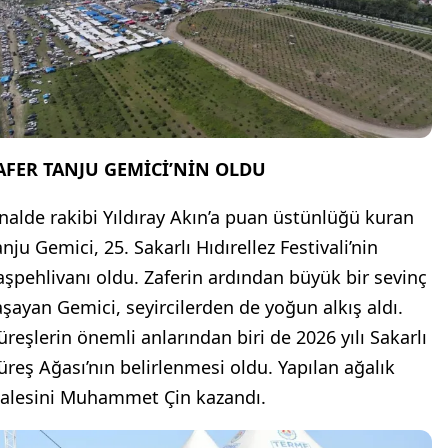
AFER TANJU GEMİCİ’NİN OLDU
inalde rakibi Yıldıray Akın’a puan üstünlüğü kuran
nju Gemici, 25. Sakarlı Hıdırellez Festivali’nin
aşpehlivanı oldu. Zaferin ardından büyük bir sevinç
aşayan Gemici, seyircilerden de yoğun alkış aldı.
üreşlerin önemli anlarından biri de 2026 yılı Sakarlı
üreş Ağası’nın belirlenmesi oldu. Yapılan ağalık
halesini Muhammet Çin kazandı.