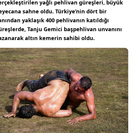
erçekleştirilen yağlı pehlivan güreşleri, büyük
eyecana sahne oldu. Türkiye’nin dört bir
anından yaklaşık 400 pehlivanın katıldığı
üreşlerde, Tanju Gemici başpehlivan unvanını
azanarak altın kemerin sahibi oldu.