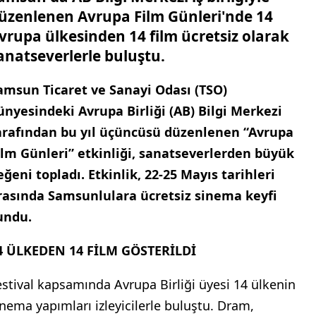
üzenlenen Avrupa Film Günleri'nde 14
vrupa ülkesinden 14 film ücretsiz olarak
anatseverlerle buluştu.
amsun Ticaret ve Sanayi Odası (TSO)
ünyesindeki Avrupa Birliği (AB) Bilgi Merkezi
arafından bu yıl üçüncüsü düzenlenen “Avrupa
ilm Günleri” etkinliği, sanatseverlerden büyük
eğeni topladı. Etkinlik, 22-25 Mayıs tarihleri
rasında Samsunlulara ücretsiz sinema keyfi
undu.
4 ÜLKEDEN 14 FİLM GÖSTERİLDİ
estival kapsamında Avrupa Birliği üyesi 14 ülkenin
inema yapımları izleyicilerle buluştu. Dram,