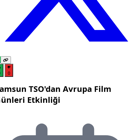
0
0
amsun TSO'dan Avrupa Film
ünleri Etkinliği