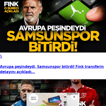
5
Avrupa peşindeydi, Samsunspor bitirdi! Fink transferin
detayını açıkladı...