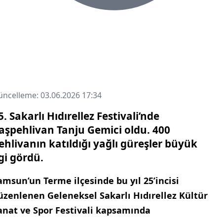
ncelleme: 03.06.2026 17:34
5. Sakarlı Hıdırellez Festivali’nde
aşpehlivan Tanju Gemici oldu. 400
ehlivanın katıldığı yağlı güreşler büyük
lgi gördü.
amsun’un Terme ilçesinde bu yıl 25’incisi
üzenlenen Geleneksel Sakarlı Hıdırellez Kültür
anat ve Spor Festivali kapsamında