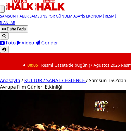
SAMSUN HABER
SAMSUNSPOR
GÜNDEM
ASAYİŞ
EKONOMİ
RESMİ
İLANLAR
Daha Fazla
Foto
Video
Gönder
SON DAKİKA
smî Gazete'de bugün (7 Ağustos 2026 Resmî Gazete kararları)
Anasayfa
/
KÜLTÜR / SANAT / EĞLENCE
/
Samsun TSO'dan
Avrupa Film Günleri Etkinliği