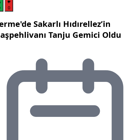
0
0
erme'de Sakarlı Hıdırellez’in
aşpehlivanı Tanju Gemici Oldu