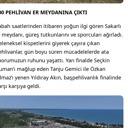
00 PEHLİVAN ER MEYDANINA ÇIKTI
abah saatlerinden itibaren yoğun ilgi gören Sakarlı
r meydanı, güreş tutkunlarını ve sporcuları ağırladı.
eleneksel kispetlerini giyerek çayıra çıkan
ehlivanlar, gün boyu süren mücadelelerde ata
porumuzun ruhunu yaşattı. Yarı finalde Seçkin
uman’ı mağlup eden Tanju Gemici ile Özkan
ılmaz’ı yenen Yıldıray Akın, başpehlivanlık finalinde
rşı karşıya geldi.