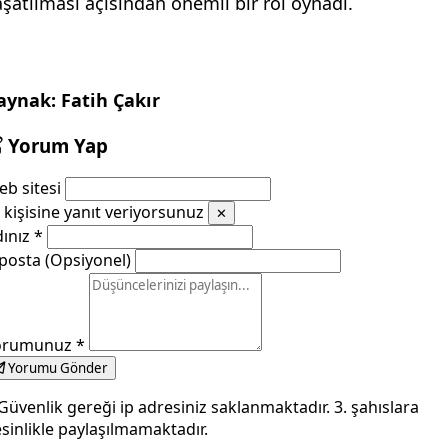
aşatılması açısından önemli bir rol oynadı.
aynak: Fatih Çakır
Yorum Yap
b sitesi
kişisine yanıt veriyorsunuz
✕
dınız
*
posta (Opsiyonel)
orumunuz
*
Yorumu Gönder
Güvenlik gereği ip adresiniz saklanmaktadır. 3. şahıslara
sinlikle paylaşılmamaktadır.