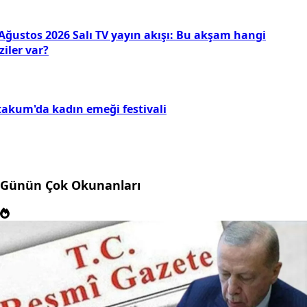
 Ağustos 2026 Salı TV yayın akışı: Bu akşam hangi
ziler var?
takum'da kadın emeği festivali
Günün Çok Okunanları