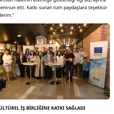
emnun etti. Katkı sunan tüm paydaşlara teşekkür
derim.”
ÜLTÜREL İŞ BİRLİĞİNE KATKI SAĞLADI