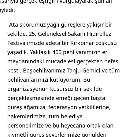
aşarıyla gerçekleştiğini vurgulayarak şunları
öyledi:
"Ata sporumuz yağlı güreşlere yakışır bir
şekilde, 25. Geleneksel Sakarlı Hıdırellez
Festivalimizde adeta bir Kırkpınar coşkusu
yaşadık. Yaklaşık 400 pehlivanımızın er
meydanındaki mücadelesi gerçekten nefes
kesti. Başpehlivanımız Tanju Gemici ve tüm
pehlivanlarımızı kutluyorum. Bu
organizasyonun kusursuz bir şekilde
gerçekleşmesinde emeği geçen başta
güreş ağamıza, federasyon yetkililerine,
hakemlerimize, tüm belediye
personelimize ve bu heyecana ortak olan
kıymetli güreş severlerimize gönülden