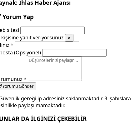
aynak: İhlas Haber Ajansı
Yorum Yap
b sitesi
kişisine yanıt veriyorsunuz
✕
dınız
*
posta (Opsiyonel)
orumunuz
*
Yorumu Gönder
Güvenlik gereği ip adresiniz saklanmaktadır. 3. şahıslara
sinlikle paylaşılmamaktadır.
UNLAR DA İLGİNİZİ ÇEKEBİLİR