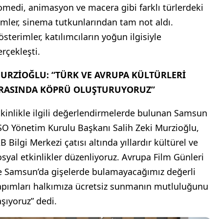
omedi, animasyon ve macera gibi farklı türlerdeki
ilmler, sinema tutkunlarından tam not aldı.
österimler, katılımcıların yoğun ilgisiyle
erçekleşti.
URZİOĞLU: “TÜRK VE AVRUPA KÜLTÜRLERİ
RASINDA KÖPRÜ OLUŞTURUYORUZ”
tkinlikle ilgili değerlendirmelerde bulunan Samsun
SO Yönetim Kurulu Başkanı Salih Zeki Murzioğlu,
B Bilgi Merkezi çatısı altında yıllardır kültürel ve
osyal etkinlikler düzenliyoruz. Avrupa Film Günleri
le Samsun’da gişelerde bulamayacağımız değerli
apımları halkımıza ücretsiz sunmanın mutluluğunu
aşıyoruz” dedi.