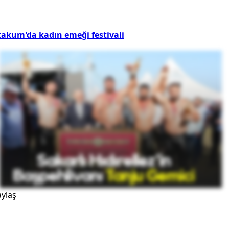
takum'da kadın emeği festivali
ylaş