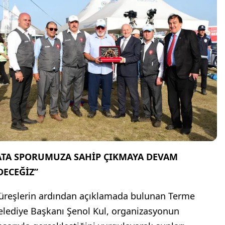
ATA SPORUMUZA SAHİP ÇIKMAYA DEVAM
DECEĞİZ”
üreşlerin ardından açıklamada bulunan Terme
elediye Başkanı Şenol Kul, organizasyonun