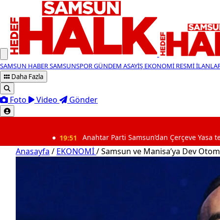
SAMSUN HABER
SAMSUNSPOR
GÜNDEM
ASAYİŞ
EKONOMİ
RESMİ İLANLA
Daha Fazla
Foto
Video
Gönder
SON DAKİKA
19:51
Anahtar Parti Samsun’dan Çerçeve Yasa tepkisi: “Mevc
Anasayfa
/
EKONOMİ
/
Samsun ve Manisa’ya Dev Otomo