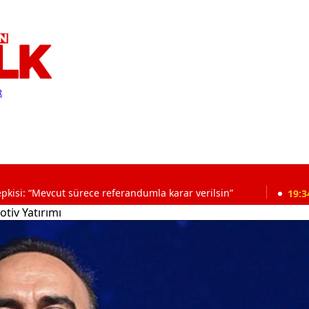
R
ut sürece referandumla karar verilsin”
19:34
BBP lider
tiv Yatırımı