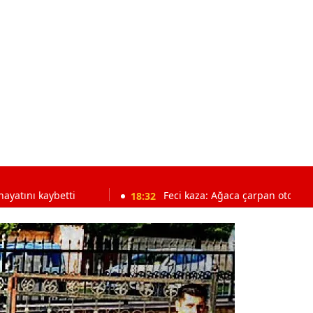
tti
18:32
Feci kaza: Ağaca çarpan otomobilin sürücüsü 