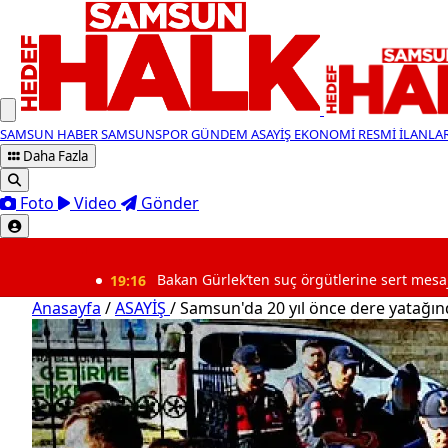
SAMSUN HABER
SAMSUNSPOR
GÜNDEM
ASAYİŞ
EKONOMİ
RESMİ İLANLA
Daha Fazla
Foto
Video
Gönder
SON DAKİKA
19:16
Bakan Gürlek’ten suç örgütlerine sert mesaj
1
Anasayfa
/
ASAYİŞ
/
Samsun'da 20 yıl önce dere yatağın