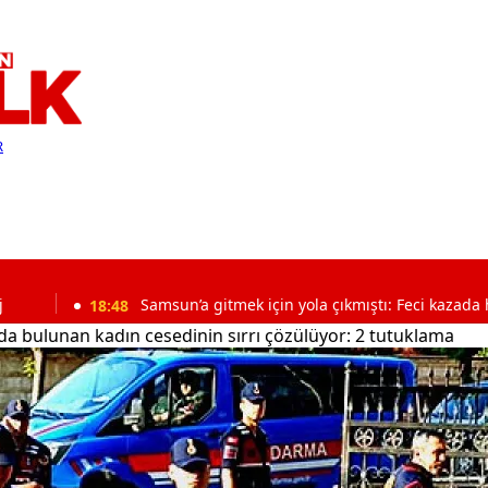
R
8:48
Samsun’a gitmek için yola çıkmıştı: Feci kazada hayatını kaybe
da bulunan kadın cesedinin sırrı çözülüyor: 2 tutuklama