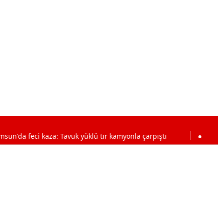
i kaza: Tavuk yüklü tır kamyonla çarpıştı
11:23
Kavak’ta