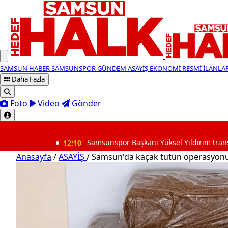
SAMSUN HABER
SAMSUNSPOR
GÜNDEM
ASAYİŞ
EKONOMİ
RESMİ İLANLA
Daha Fazla
Foto
Video
Gönder
SON DAKİKA
12:10
Samsunspor Başkanı Yüksel Yıldırım transferleri böyl
Anasayfa
/
ASAYİŞ
/
Samsun'da kaçak tütün operasyonu: 1