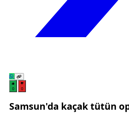
0
0
Samsun'da kaçak tütün oper