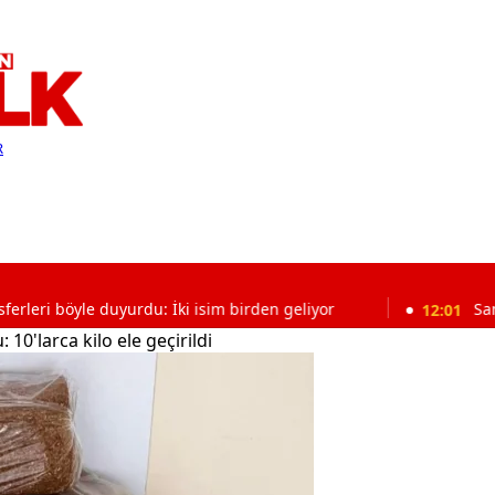
R
e duyurdu: İki isim birden geliyor
12:01
Samsun'da fec
0'larca kilo ele geçirildi