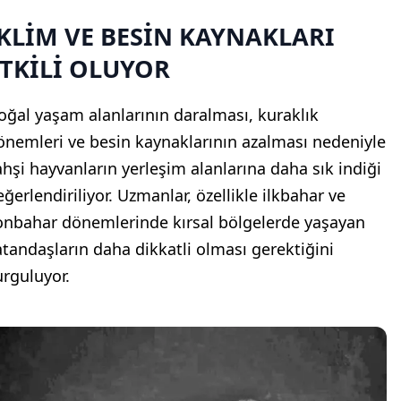
KLİM VE BESİN KAYNAKLARI
TKİLİ OLUYOR
oğal yaşam alanlarının daralması, kuraklık
önemleri ve besin kaynaklarının azalması nedeniyle
ahşi hayvanların yerleşim alanlarına daha sık indiği
eğerlendiriliyor. Uzmanlar, özellikle ilkbahar ve
onbahar dönemlerinde kırsal bölgelerde yaşayan
atandaşların daha dikkatli olması gerektiğini
urguluyor.