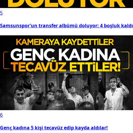
5
Samsunspor’un transfer albümü doluyor: 4 boşluk kaldı
6
Genç kadına 5 kişi tecavüz edip kayda aldılar!