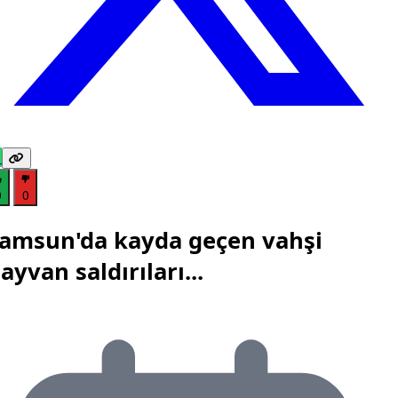
0
0
amsun'da kayda geçen vahşi
ayvan saldırıları...