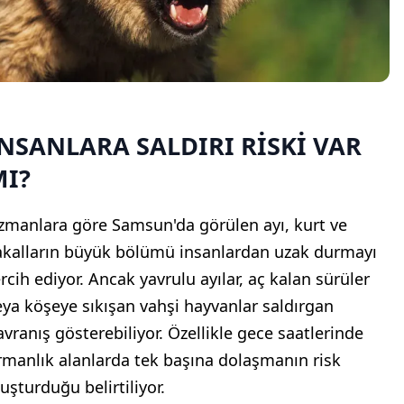
NSANLARA SALDIRI RİSKİ VAR
MI?
zmanlara göre Samsun'da görülen ayı, kurt ve
akalların büyük bölümü insanlardan uzak durmayı
ercih ediyor. Ancak yavrulu ayılar, aç kalan sürüler
eya köşeye sıkışan vahşi hayvanlar saldırgan
avranış gösterebiliyor. Özellikle gece saatlerinde
rmanlık alanlarda tek başına dolaşmanın risk
uşturduğu belirtiliyor.