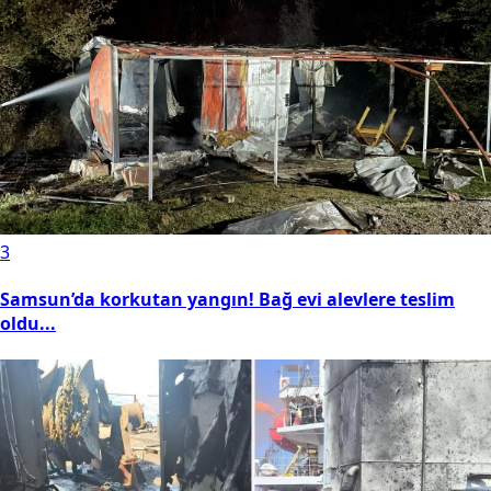
3
Samsun’da korkutan yangın! Bağ evi alevlere teslim
oldu...