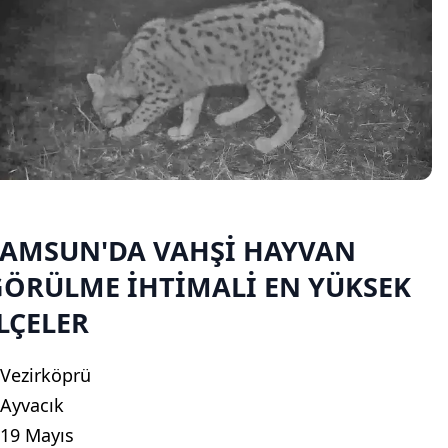
SAMSUN'DA VAHŞİ HAYVAN
GÖRÜLME İHTİMALİ EN YÜKSEK
LÇELER
-Vezirköprü
-Ayvacık
-19 Mayıs