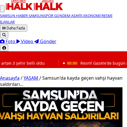
SAMSUN HABER
SAMSUNSPOR
GÜNDEM
ASAYİŞ
EKONOMİ
RESMİ
İLANLAR
Daha Fazla
Foto
Video
Gönder
SON DAKİKA
00:00
Resmî Gazete'de bugün (8 Ağustos 2026 Resmî Gaze
Anasayfa
/
YAŞAM
/
Samsun'da kayda geçen vahşi hayvan
saldırıları...