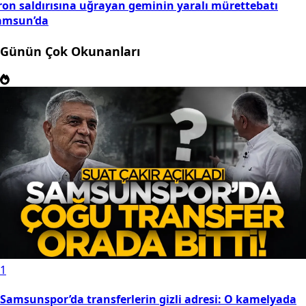
ron saldırısına uğrayan geminin yaralı mürettebatı
amsun’da
Günün Çok Okunanları
1
Samsunspor’da transferlerin gizli adresi: O kamelyada