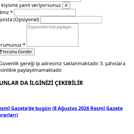
kişisine yanıt veriyorsunuz
✕
dınız
*
posta (Opsiyonel)
orumunuz
*
Yorumu Gönder
Güvenlik gereği ip adresiniz saklanmaktadır. 3. şahıslara
sinlikle paylaşılmamaktadır.
UNLAR DA İLGİNİZİ ÇEKEBİLİR
esmî Gazete'de bugün (8 Ağustos 2026 Resmî Gazete
rarları)