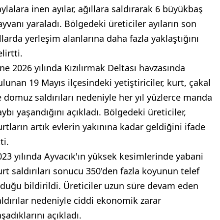
aylalara inen ayılar, ağıllara saldırarak 6 büyükbaş
ayvanı yaraladı. Bölgedeki üreticiler ayıların son
ıllarda yerleşim alanlarına daha fazla yaklaştığını
lirtti.
ine 2026 yılında Kızılırmak Deltası havzasında
lunan 19 Mayıs ilçesindeki yetiştiriciler, kurt, çakal
e domuz saldırıları nedeniyle her yıl yüzlerce manda
aybı yaşandığını açıkladı. Bölgedeki üreticiler,
urtların artık evlerin yakınına kadar geldiğini ifade
ti.
023 yılında Ayvacık'ın yüksek kesimlerinde yabani
urt saldırıları sonucu 350'den fazla koyunun telef
lduğu bildirildi. Üreticiler uzun süre devam eden
aldırılar nedeniyle ciddi ekonomik zarar
şadıklarını açıkladı.