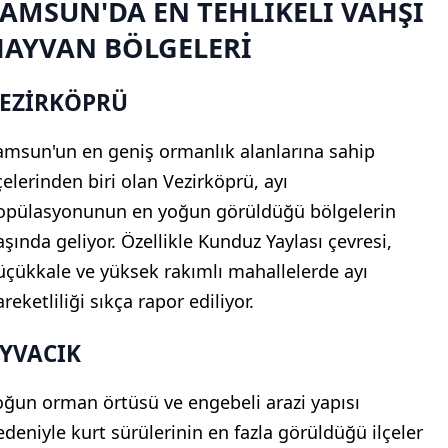
AMSUN'DA EN TEHLİKELİ VAHŞİ
HAYVAN BÖLGELERİ
EZİRKÖPRÜ
amsun'un en geniş ormanlık alanlarına sahip
çelerinden biri olan Vezirköprü, ayı
opülasyonunun en yoğun görüldüğü bölgelerin
aşında geliyor. Özellikle Kunduz Yaylası çevresi,
üçükkale ve yüksek rakımlı mahallelerde ayı
reketliliği sıkça rapor ediliyor.
YVACIK
oğun orman örtüsü ve engebeli arazi yapısı
edeniyle kurt sürülerinin en fazla görüldüğü ilçeler