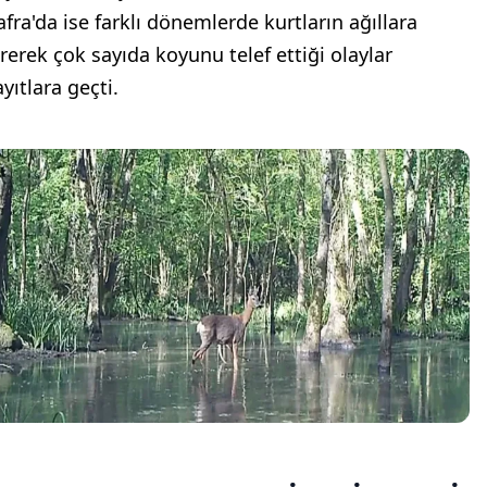
afra'da ise farklı dönemlerde kurtların ağıllara
irerek çok sayıda koyunu telef ettiği olaylar
yıtlara geçti.