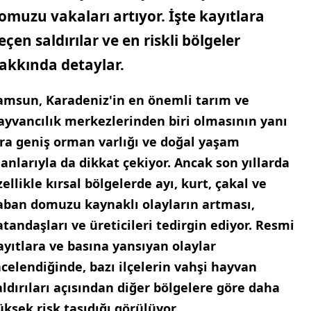
omuzu vakaları artıyor. İşte kayıtlara
eçen saldırılar ve en riskli bölgeler
akkında detaylar.
amsun, Karadeniz'in en önemli tarım ve
ayvancılık merkezlerinden biri olmasının yanı
ıra geniş orman varlığı ve doğal yaşam
lanlarıyla da dikkat çekiyor. Ancak son yıllarda
zellikle kırsal bölgelerde ayı, kurt, çakal ve
aban domuzu kaynaklı olayların artması,
atandaşları ve üreticileri tedirgin ediyor. Resmi
ayıtlara ve basına yansıyan olaylar
ncelendiğinde, bazı ilçelerin vahşi hayvan
aldırıları açısından diğer bölgelere göre daha
üksek risk taşıdığı görülüyor.