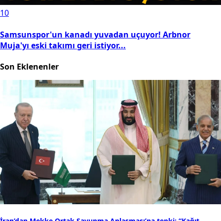
10
Samsunspor'un kanadı yuvadan uçuyor! Arbnor
Muja'yı eski takımı geri istiyor...
Son Eklenenler
İran’dan Mekke Ortak Savunma Anlaşması’na tepki: “Kağıt