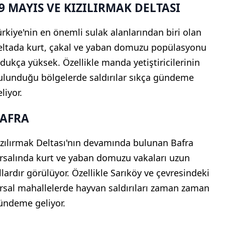
9 MAYIS VE KIZILIRMAK DELTASI
ürkiye'nin en önemli sulak alanlarından biri olan
eltada kurt, çakal ve yaban domuzu popülasyonu
ldukça yüksek. Özellikle manda yetiştiricilerinin
ulunduğu bölgelerde saldırılar sıkça gündeme
liyor.
AFRA
ızılırmak Deltası'nın devamında bulunan Bafra
ırsalında kurt ve yaban domuzu vakaları uzun
ıllardır görülüyor. Özellikle Sarıköy ve çevresindeki
ırsal mahallelerde hayvan saldırıları zaman zaman
ündeme geliyor.