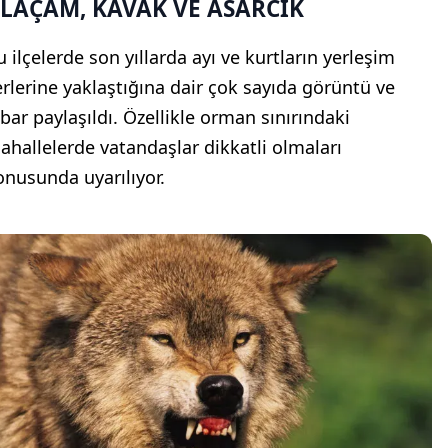
LAÇAM, KAVAK VE ASARCIK
u ilçelerde son yıllarda ayı ve kurtların yerleşim
erlerine yaklaştığına dair çok sayıda görüntü ve
hbar paylaşıldı. Özellikle orman sınırındaki
ahallelerde vatandaşlar dikkatli olmaları
onusunda uyarılıyor.