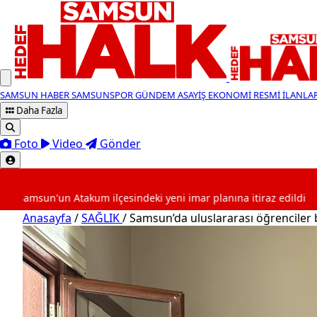
SAMSUN HABER
SAMSUNSPOR
GÜNDEM
ASAYİŞ
EKONOMİ
RESMİ İLANLA
Daha Fazla
Foto
Video
Gönder
SON DAKİKA
takum ilçesindeki yeni imar planına itiraz edildi
06:00
Anasayfa
/
SAĞLIK
/
Samsun’da uluslararası öğrenciler 